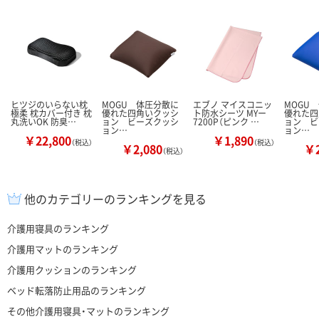
ヒツジのいらない枕
MOGU 体圧分散に
エブノ マイスコニッ
MOGU
極柔 枕カバー付き 枕
優れた四角いクッシ
ト防水シーツ MYー
優れた四
丸洗いOK 防臭…
ョン ビーズクッシ
7200P（ピンク …
ョン ビ
ョン…
ョン…
￥22,800
￥1,890
（税込）
（税込）
￥2,080
￥2
（税込）
他のカテゴリーのランキングを見る
介護用寝具のランキング
介護用マットのランキング
介護用クッションのランキング
ベッド転落防止用品のランキング
その他介護用寝具・マットのランキング