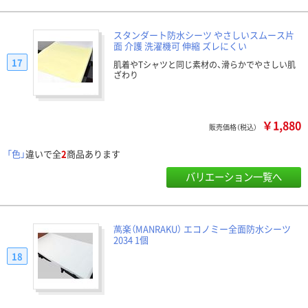
スタンダート防水シーツ やさしいスムース片
面 介護 洗濯機可 伸縮 ズレにくい
17
肌着やTシャツと同じ素材の、滑らかでやさしい肌
ざわり
￥1,880
販売価格（税込）
「色」
違いで全
2
商品あります
バリエーション一覧へ
萬楽（MANRAKU） エコノミー全面防水シーツ
2034 1個
18