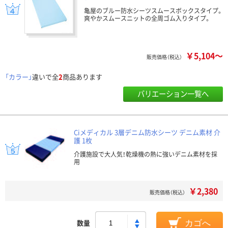
亀屋のブルー防水シーツスムースボックスタイプ。
爽やかスムースニットの全周ゴム入りタイプ。
￥5,104～
販売価格（税込）
「カラー」
違いで全
2
商品あります
バリエーション一覧へ
Ciメディカル 3層デニム防水シーツ デニム素材 介
護 1枚
介護施設で大人気！乾燥機の熱に強いデニム素材を採
用
￥2,380
販売価格（税込）
数量
カゴへ