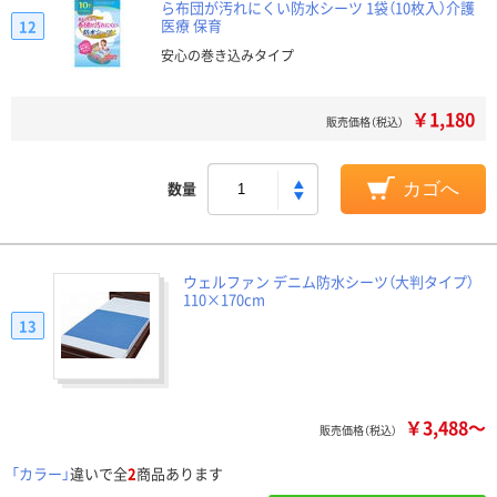
ら布団が汚れにくい防水シーツ 1袋（10枚入）介護
医療 保育
12
安心の巻き込みタイプ
￥1,180
販売価格（税込）
数量
カゴへ
ウェルファン デニム防水シーツ（大判タイプ）
110×170cm
13
￥3,488～
販売価格（税込）
「カラー」
違いで全
2
商品あります