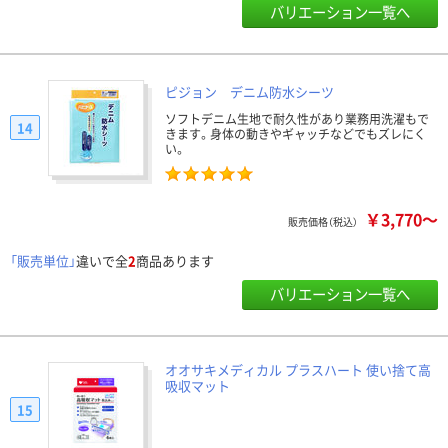
バリエーション一覧へ
ピジョン デニム防水シーツ
ソフトデニム生地で耐久性があり業務用洗濯もで
14
きます。身体の動きやギャッチなどでもズレにく
い。
￥3,770～
販売価格（税込）
「販売単位」
違いで全
2
商品あります
バリエーション一覧へ
オオサキメディカル プラスハート 使い捨て高
吸収マット
15