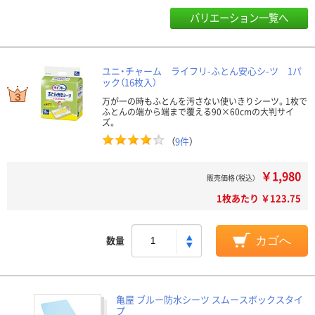
バリエーション一覧へ
ユニ・チャーム ライフリ-ふとん安心シ-ツ 1パ
ック（16枚入）
万が一の時もふとんを汚さない使いきりシーツ。1枚で
ふとんの端から端まで覆える90×60cmの大判サイ
ズ。
（
9件
）
￥1,980
販売価格（税込）
1枚あたり ￥123.75
数量
カゴへ
亀屋 ブルー防水シーツ スムースボックスタイ
プ