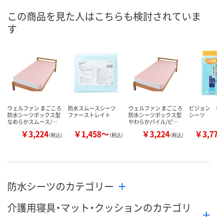
この商品を見た人はこちらも検討されていま
す
ウェルファン まごころ
防水スムースシーツ
ウェルファン まごころ
ピジョン 
防水シーツボックス型
ファーストレイト
防水シーツボックス型
シーツ
なめらかスムース/…
やわらかパイル/ピ…
￥3,224
￥1,458～
￥3,224
￥3,7
（税込）
（税込）
（税込）
防水シーツのカテゴリー
介護用寝具・マット・クッションのカテゴリ