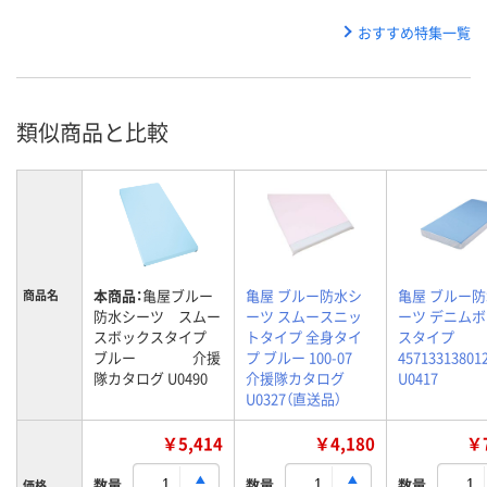
おすすめ特集一覧
類似商品と比較
本商品：
亀屋ブルー
亀屋 ブルー防水シ
亀屋 ブルー
商品名
防水シーツ スムー
ーツ スムースニッ
ーツ デニム
スボックスタイプ
トタイプ 全身タイ
スタイプ
ブルー 介援
プ ブルー 100-07
45713313801
隊カタログ U0490
介援隊カタログ
U0417
U0327（直送品）
￥5,414
￥4,180
￥7
数量
数量
数量
価格