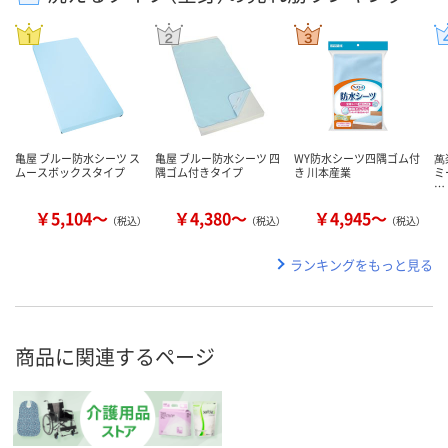
亀屋 ブルー防水シーツ ス
亀屋 ブルー防水シーツ 四
WY防水シーツ四隅ゴム付
萬
ムースボックスタイプ
隅ゴム付きタイプ
き 川本産業
ミ
…
￥5,104～
￥4,380～
￥4,945～
（税込）
（税込）
（税込）
ランキングをもっと見る
商品に関連するページ