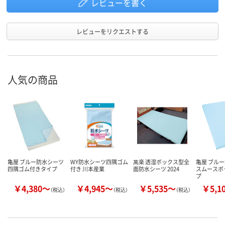
レビューを書く
レビューをリクエストする
人気の商品
亀屋 ブルー防水シーツ
WY防水シーツ四隅ゴム
萬楽 透湿ボックス型全
亀屋 ブル
四隅ゴム付きタイプ
付き 川本産業
面防水シーツ 2024
スムースボ
プ
￥4,380～
￥4,945～
￥5,535～
￥5,1
（税込）
（税込）
（税込）