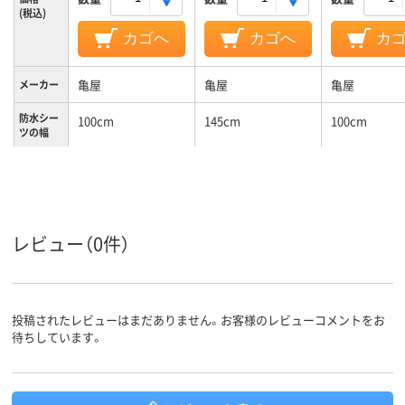
(税込)
カゴへ
カゴへ
カ
亀屋
亀屋
亀屋
メーカー
防水シー
100cm
145cm
100cm
ツの幅
防水シー
195cm
180cm
195cm
ツの長さ
防水加工、速乾性、撥
乾燥機可、洗濯機可、
防水加工、吸
水加工、乾燥機可、洗
速乾
速乾性、乾燥
レビュー（0件）
濯機可、速乾、防水加
工、速乾性、撥水加
工、乾燥機可、洗濯機
特徴
可、速乾、防水加工、
速乾性、撥水加工、乾
投稿されたレビューはまだありません。お客様のレビューコメントをお
燥機可、洗濯機可、速
待ちしています。
乾
カラーグ
ブルー系
ブルー系
ブルー系
ループ