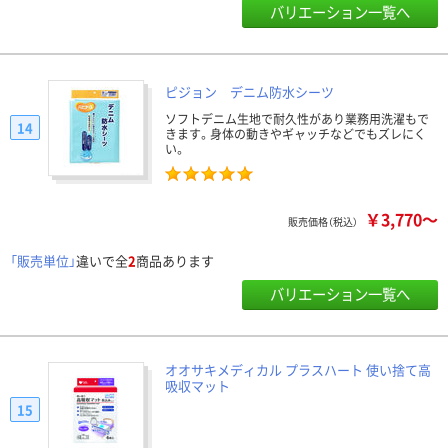
バリエーション一覧へ
ピジョン デニム防水シーツ
ソフトデニム生地で耐久性があり業務用洗濯もで
14
きます。身体の動きやギャッチなどでもズレにく
い。
￥3,770～
販売価格（税込）
「販売単位」
違いで全
2
商品あります
バリエーション一覧へ
オオサキメディカル プラスハート 使い捨て高
吸収マット
15