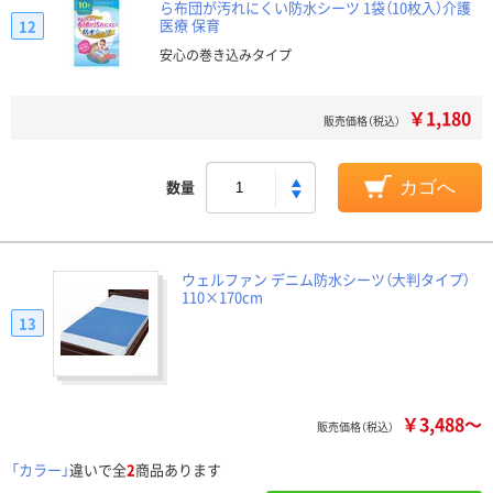
ら布団が汚れにくい防水シーツ 1袋（10枚入）介護
医療 保育
12
安心の巻き込みタイプ
￥1,180
販売価格（税込）
数量
カゴへ
ウェルファン デニム防水シーツ（大判タイプ）
110×170cm
13
￥3,488～
販売価格（税込）
「カラー」
違いで全
2
商品あります