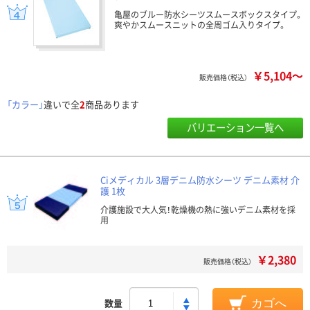
亀屋のブルー防水シーツスムースボックスタイプ。
爽やかスムースニットの全周ゴム入りタイプ。
￥5,104～
販売価格（税込）
「カラー」
違いで全
2
商品あります
バリエーション一覧へ
Ciメディカル 3層デニム防水シーツ デニム素材 介
護 1枚
介護施設で大人気！乾燥機の熱に強いデニム素材を採
用
￥2,380
販売価格（税込）
数量
カゴへ