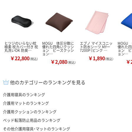
ヒツジのいらない枕
MOGU 体圧分散に
エブノ マイスコニッ
MOGU
極柔 枕カバー付き 枕
優れた四角いクッシ
ト防水シーツ MYー
優れた四
丸洗いOK 防臭…
ョン ビーズクッシ
7200P（ピンク …
ョン ビ
ョン…
ョン…
￥22,800
￥1,890
（税込）
（税込）
￥2,080
￥2
（税込）
他のカテゴリーのランキングを見る
介護用寝具のランキング
介護用マットのランキング
介護用クッションのランキング
ベッド転落防止用品のランキング
その他介護用寝具・マットのランキング