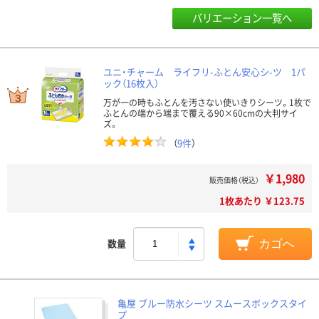
バリエーション一覧へ
ユニ・チャーム ライフリ-ふとん安心シ-ツ 1パ
ック（16枚入）
万が一の時もふとんを汚さない使いきりシーツ。1枚で
ふとんの端から端まで覆える90×60cmの大判サイ
ズ。
（
9件
）
￥1,980
販売価格（税込）
1枚あたり ￥123.75
数量
カゴへ
亀屋 ブルー防水シーツ スムースボックスタイ
プ