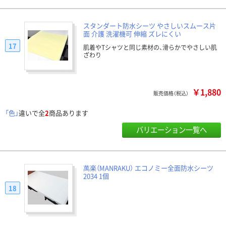
スタンダート防水シーツ やさしいスムース片
面 介護 洗濯機可 伸縮 ズレにくい
17
肌着やTシャツと同じ素材の、滑らかでやさしい肌
ざわり
￥1,880
販売価格（税込）
「色」
違いで全
2
商品あります
バリエーション一覧へ
萬楽（MANRAKU） エコノミー全面防水シーツ
2034 1個
18