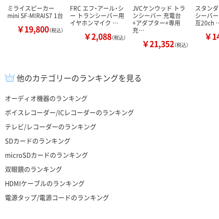
ミライスピーカー
FRC エフ・アール・シ
JVCケンウッド トラ
スタンダ
mini SF-MIRAIS7 1台
ー トランシーバー用
ンシーバー 充電台
シーバー F
イヤホンマイク …
+アダプター+専用
互20ch 
￥19,800
充…
（税込）
￥2,088
￥14
（税込）
￥21,352
（税込）
他のカテゴリーのランキングを見る
オーディオ機器のランキング
ボイスレコーダー/ICレコーダーのランキング
テレビ/レコーダーのランキング
SDカードのランキング
microSDカードのランキング
双眼鏡のランキング
HDMIケーブルのランキング
電源タップ/電源コードのランキング