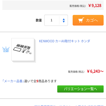
￥9,128
販売価格（税込）
数量
カゴへ
KENWOOD カーAV取付キット ホンダ
￥6,243～
販売価格（税込）
「メーカー品番」
違いで全
9
商品あります
バリエーション一覧へ