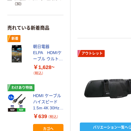
（30）
売れている新着商品
新着
朝日電器
ELPA HDMIケ
アウトレット
ーブル ウルトラ
ハイスピード
￥1,628~
（税込）
わけあり特価
HDMI ケーブル
ハイスピード
1.5m 4K 30Hz
ARC ブラック
￥639
（税込）
ECDH-
HD14E15BK エ
バリエーション一覧へ（2
カゴへ