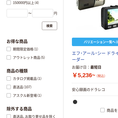
150000円以上（4）
〜
円
検索
お得な商品
バリエーション一覧へ（8
期間限定価格（1）
エフ・アール・シー ドラ
アウトレット商品（5）
ーダー
お届け日
最短日
商品の種類
￥5,236~
（税込）
カタログ掲載品（1）
直送品（107）
安心録画のドラレコ
アスクル新登場（1）
除外する商品
商品を
直送品、お取り寄せ品を除く