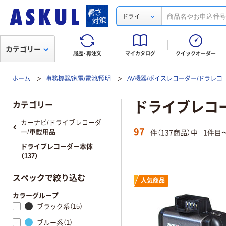
...
ドライ
カテゴリー
履歴・再注文
マイカタログ
クイックオーダー
ホーム
事務機器/家電/電池/照明
AV機器/ボイスレコーダー/ドラレコ
ドライブレコ
カテゴリー
カーナビ/ドライブレコーダ
97
件（137商品）中
1件目
ー/車載用品
ドライブレコーダー本体
（137）
スペックで絞り込む
人気商品
カラーグループ
ブラック系（15）
ブルー系（1）