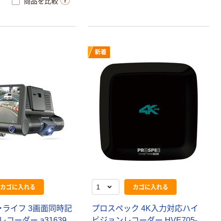
商品を比較
新着
カゴに入れる
カゴに入れる
・ライフ 3画面同時記
プロスペック 4K入力対応ハイ
コーダー a31639
ビジョンレコーダー HVE705-