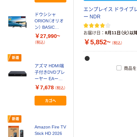
レコム 1個（わけ
あり品）
エンプレイス ドライブ
ドウシシャ
ー NDR
ORION（オリオ
ン） BASIC
お届け日
8月11日（火）以
ROOM シリーズ
￥27,990~
￥5,852~
（税込）
（税込）
新着
アズマ HDMI端
商品を
子付きDVDプレ
ーヤー EAー
DVH20E
￥7,678
（税込）
カゴへ
新着
Amazon Fire TV
Stick HD 2026