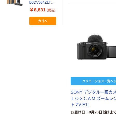
B0DVJ64ZLT（
直送品）
￥8,831
（税込）
カゴへ
バリエーション一覧へ（2
SONY デジタル一眼カメ
ＬＯＧＣＡＭ ズームレ
ト ZV-E1L
お届け日
8月28日（金）ま