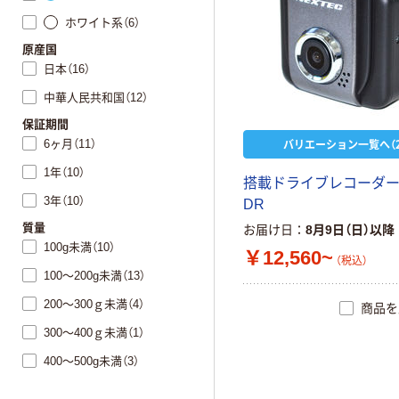
ホワイト系（6）
原産国
日本（16）
中華人民共和国（12）
保証期間
バリエーション一覧へ（2
6ヶ月（11）
1年（10）
搭載ドライブレコーダー 
3年（10）
DR
質量
お届け日
8月9日（日）以降
100g未満（10）
￥12,560~
（税込）
100～200g未満（13）
200～300ｇ未満（4）
商品を
300～400ｇ未満（1）
400～500g未満（3）