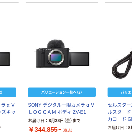
）
バリエーション一覧へ（2）
バリエ
ラ α Ｖ
SONY デジタル一眼カメラ α Ｖ
セルスター
ンズキッ
ＬＯＧＣＡＭ ボディ ZV-E1
ルスタード
力コード G
お届け日
8月28日（金）まで
で
お届け日
8
￥344,855~
（税込）