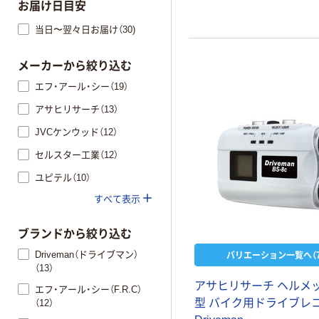
お届け日目安
当日〜翌々日お届け（30)
メーカーから絞り込む
エフ・アール・シー（19）
アサヒリサーチ（13）
JVCケンウッド（12）
セルスター工業（12）
ユピテル（10）
すべて表示
ブランドから絞り込む
バリエーション一覧へ（7
Driveman（ドライブマン）
（13）
アサヒリサーチ ヘルメ
エフ・アール・シー（F.R.C）
型 バイク用ドライブレ
（12）