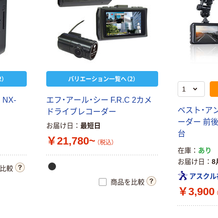
）
バリエーション一覧へ（2）
NX-
エフ・アール・シー F.R.C 2カメ
ベスト・ア
ドライブレコーダー
ーダー 前後W録
お届け日
最短日
台
￥21,780~
（税込）
在庫
あり
お届け日
8
比較
アスクル
商品を比較
￥3,900