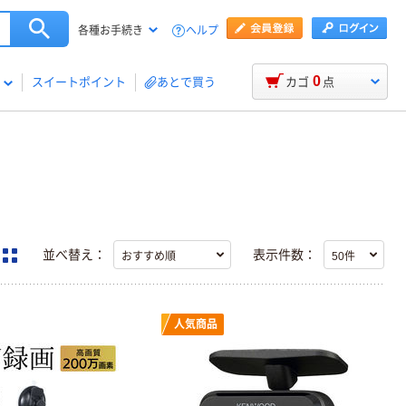
ヘルプ
各種お手続き
0
スイートポイント
あとで買う
カゴ
点
並べ替え：
表示件数：
人気商品