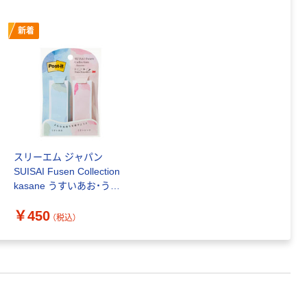
新着
スリーエム ジャパン
SUISAI Fusen Collection
kasane うすいあお・うす
いピンク 500-KM1 1パッ
￥450
ク
（税込）