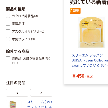
売れている新着
商品の種類
新着
カタログ掲載品（3）
直送品（1）
アスクルオリジナル（6）
本気プライス（3）
除外する商品
スリーエム ジャパン
直送品、お取り寄せ品を除く
SUISAI Fusen Collectio
（11）
awai うすいきいろ 654-
KM6 1パック
￥450
（税込）
注目の商品
）
スリーエム（3M）
スリーエム（3M）
ポストイット ふ
ポストイット ポ