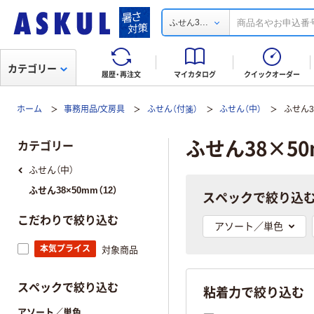
...
ふせん3
カテゴリー
履歴・再注文
マイカタログ
クイックオーダー
ホーム
事務用品/文房具
ふせん（付箋）
ふせん（中）
ふせん3
ふせん38×5
カテゴリー
ふせん（中）
ふせん38×50mm（12）
スペックで絞り込
こだわりで絞り込む
アソート／単色
本気プライス
対象商品
スペックで絞り込む
粘着力で絞り込む
アソート／単色