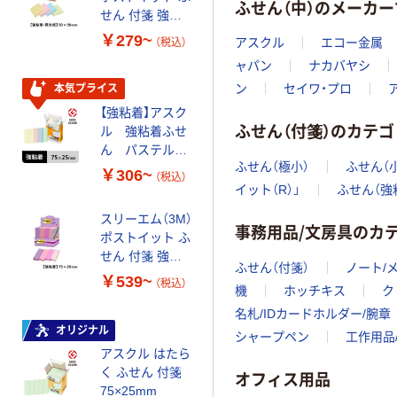
ふせん（中）のメーカ
せん 付箋 強粘
ップアップふせ
着・再生紙
ん 付箋 強粘着・
￥279~
￥851~
アスクル
エコー金属
（税込）
（税込）
50mm×50mm
再生紙 詰替用
ャパン
ナカバヤシ
パステルカラー
75×25mm
スリーエム(3M)
ン
セイワ・プロ
本気プライス
ポストイット ふ
【強粘着】アスク
せん 付箋 強粘
ふせん（付箋）のカテゴ
ル 強粘着ふせ
着 ノート
￥2,799
ん パステルカ
（税込）
75mm×25mm
ふせん（極小）
ふせん（
ラー
￥306~
シトロン
（税込）
カゴへ
75×25mm
イット（R）」
ふせん（強
500SS-CNY 1パ
ック（2冊入）×10
スリーエム（3M）
事務用品/文房具のカ
ポストイット ふ
オリジナル
せん 付箋 強粘
【強粘着】アスク
ふせん（付箋）
ノート/
着
ル 強粘着ふせ
￥539~
（税込）
機
ホッチキス
ク
75mm×25mm
ん パワーパス
マルチカラー
名札/IDカードホルダー/腕章
テル
￥297~
（税込）
オリジナル
75×25mm
シャープペン
工作用品
アスクル はたら
く ふせん 付箋
本気プライス
オフィス用品
75×25mm
【強粘着】アスク