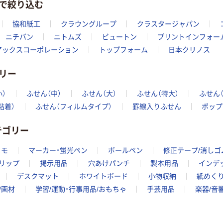
ーで絞り込む
ップアップふせ
せん 付箋 強粘
ん 付箋 再生紙
着・再生紙
￥425~
￥279~
協和紙工
クラウングループ
クラスタージャパン
（税込）
（税込）
50mm×50mm
ニチバン
ニトムズ
ビュートン
プリントインフォー
パステルカラー
スリーエム(3M)
アックスコーポレーション
トップフォーム
日本クリノス
本気プライス
ポストイット ふ
【強粘着】アスク
せん 付箋 再生
リー
ル 強粘着ふせ
紙
￥339
ん パステルカ
（税込）
75mm×25mm
小）
ふせん（中）
ふせん（大）
ふせん（特大）
ふせん
ラー
￥306~
ブルー 1パック
（税込）
カゴへ
75×25mm
粘着）
ふせん（フィルムタイプ）
罫線入りふせん
ポップ
（2冊入） 500RP-
BN
スリーエム（3M）
テゴリー
コクヨ ふせん
ポストイット ふ
タックメモ
せん 付箋 強粘
メモ
マーカー・蛍光ペン
ボールペン
修正テープ/消しゴ
75×25mm 蛍光
着
￥539~
（税込）
色
リップ
掲示用品
穴あけパンチ
製本用品
インデ
75mm×25mm
￥593~
（税込）
マルチカラー
デスクマット
ホワイトボード
小物収納
紙めくり
オリジナル
/画材
学習/運動・行事用品/おもちゃ
手芸用品
楽器/音
アスクル はたら
く ふせん 付箋
75×25mm