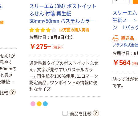
ん
スリーエム（3M） ポストイット
スリーエム ジ
ふせん 付箋 再生紙
生紙ノート 
38mm×50mm パステルカラー
実績
ン 1パック
12万回の購入実績
お届け日
8月8日（土）
直送品
￥275~
（税込）
お届け日
8
せん）が
￥564
が見やす
通常粘着タイプのポストイットふせ
（税
50mmの
ん。文字が見やすいパステルカラ
ひと言メ
ー。再生紙を100％使用、エコマーク
貼ってはが
証紙使
認定商品。ワンポイントの情報に便
です。
利なサイズ
比較
商品を比較