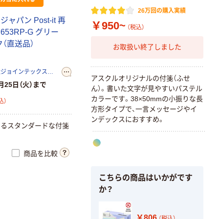
26万回の購入実績
ャパン Post-it 再
￥950~
（税込）
653RP-G グリー
（直送品）
お取扱い終了しました
プラス株式会社ジョインテックスカンパニー
アスクルオリジナルの付箋（ふせ
月25日（火）まで
ん）。書いた文字が見やすいパステル
カラーです。38×50mmの小振りな長
込）
方形タイプで、一言メッセージやイ
ンデックスにおすすめ。
せるスタンダードな付箋
商品を比較
こちらの商品はいかがです
か？
￥806
（税込）