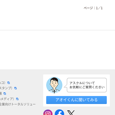
ページ：
1
／
1
ハコ）
スタンプ）
場
bメディア）
アオイくんに聞いてみる
企業向けトータルソリュー