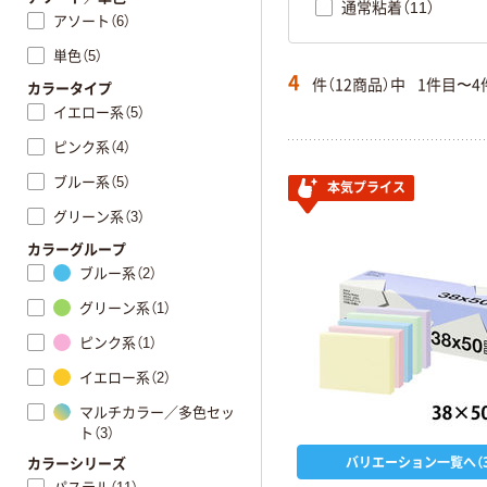
通常粘着（11）
アソート（6）
単色（5）
4
件（12商品）中
1件目〜4
カラータイプ
イエロー系（5）
ピンク系（4）
ブルー系（5）
本気プライス
グリーン系（3）
カラーグループ
ブルー系（2）
グリーン系（1）
ピンク系（1）
イエロー系（2）
マルチカラー／多色セッ
ト（3）
バリエーション一覧へ（3
カラーシリーズ