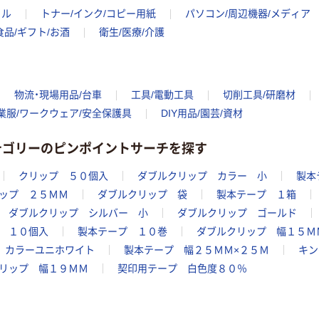
イル
トナー/インク/コピー用紙
パソコン/周辺機器/メディア
￥377~
（税込）
食品/ギフト/お酒
衛生/医療/介護
スリーエム（3M）
ポストイット ふ
せん 付箋 再生
物流・現場用品/台車
工具/電動工具
切削工具/研磨材
紙
￥280~
（税込）
75mm×25mm
業服/ワークウェア/安全保護具
DIY用品/園芸/資材
パステルカラー/
グラデーション
カテゴリーのピンポイントサーチを探す
クリップ ５０個入
ダブルクリップ カラー 小
製本
ップ ２５ＭＭ
ダブルクリップ 袋
製本テープ １箱
ダブルクリップ シルバー 小
ダブルクリップ ゴールド
 １０個入
製本テープ １０巻
ダブルクリップ 幅１５Ｍ
カラーユニホワイト
製本テープ 幅２５ＭＭ×２５Ｍ
キン
リップ 幅１９ＭＭ
契印用テープ 白色度８０％