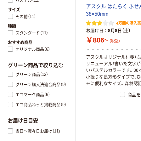
パステル（11）
アスクル はたらく ふせ
サイズ
38×50mm
その他（11）
4万回の購入
種類
お届け日
8月8日（土）
スタンダード（11）
￥806~
（税込）
おすすめ商品
オリジナル商品（6）
アスクルオリジナル付箋（ふ
リニューアル！書いた文字
グリーン商品で絞り込む
いパステルカラーです。38×
グリーン商品（12）
小振りな長方形タイプで、
モに便利なサイズ。森林認
グリーン購入法適合商品（9）
用。
エコマーク商品（6）
商品を
エコ商品ねっと掲載商品（9）
お届け日目安
当日〜翌々日お届け（11)