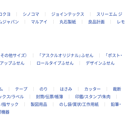
コクヨ
シノコマ
ジョインテックス
スリーエム ジ
ムジャパン
マルアイ
丸石製紙
良品計画
レモ
（その他サイズ）
「アスクルオリジナル」ふせん
「ポスト・
アップふせん
ロールタイプふせん
デザインふせん
ム
テープ
のり
はさみ
カッター
裁断
ックス/ラベル
封筒/伝票/帳簿
印鑑/スタンプ/朱肉
/指サック
製図用品
のし袋/賞状/工作用紙
鉛筆・
響機器