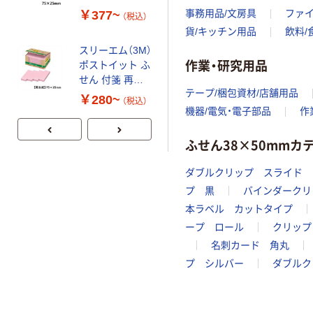
事務用品/文房具
ファ
ル 強粘着ふせ
￥377~
（税込）
ん パステルカ
貨/キッチン用品
飲料/
ラー
￥643~
スリーエム（3M）
（税込）
50×50mm
作業・研究用品
ポストイット ふ
せん 付箋 再生
スリーエム（3M）
テープ/梱包資材/店舗用品
紙
ポストイット ふ
￥280~
（税込）
75mm×25mm
機器/電気・電子部品
作
せん 付箋 強粘
パステルカラー/
着・再生紙
￥280~
（税込）
グラデーション
ふせん38×50mm
75mm×25mm
パステルカラー
ダブルクリップ スライド
プ 黒
バインダークリ
本ラベル カットタイプ
ープ ロール
クリップ
名刺カード 角丸
プ シルバー
ダブルク