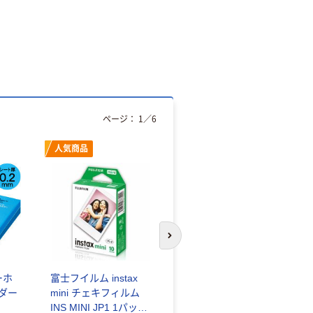
ページ：
1
／
6
人気商品
オリジナル
次のスライドへ
ーホ
富士フイルム instax
ゴミ袋 エコノミータ
ンダー
mini チェキフィルム
イプ 乳白半透明 高密
INS MINI JP1 1パック
度タイプ 詰替用 バイ