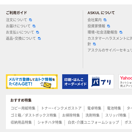
ご利用ガイド
ASKUL について
注文について
会社案内
お届けについて
投資家情報
お支払いについて
環境・社会活動報告
返品・交換について
カスタマーハラスメントに
針
アスクルのサイバーセキュ
おすすめ特集
コピー用紙特集
トナー・インクメガストア
電卓特集
電池特集
タ
ゴミ箱／ダストボックス特集
お掃除特集
洗剤特集
スリッパ特集
収納用品特集
シャチハタ特集
白衣・介護ユニフォームショップ
ポス