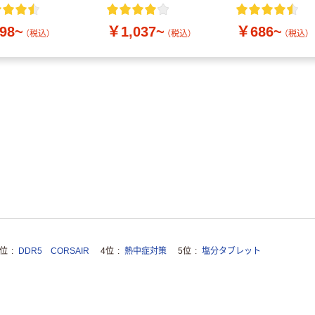
付き／2Lラベルレス
10本
98~
￥1,037~
￥686~
（税込）
（税込）
（税込）
3位
DDR5 CORSAIR
4位
熱中症対策
5位
塩分タブレット