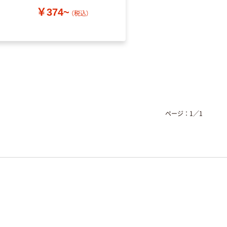
￥374~
（税込）
￥52~
（税込）
ページ：
1
／
1