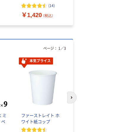
（10枚入り）
オマス素材10％配合
(
14
)
￥1,420
￥616~
（税込）
（税込）
ページ：
1
／
3
本気プライス
本気プライス
次のスライドへ
 ミ
ファーストレイト ホ
蛍光オプテックス1(ア
 ペ
ワイト紙コップ
スクル限定モデル)
蛍光ペン ゼブラ