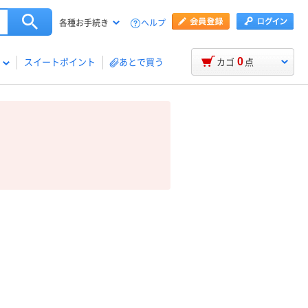
ヘルプ
各種お手続き
0
スイートポイント
あとで買う
カゴ
点