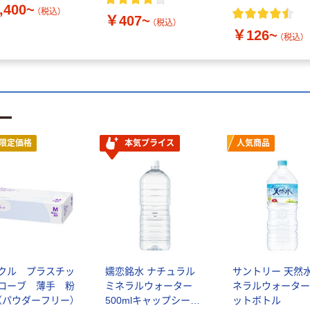
,400~
（税込）
￥407~
（税込）
￥126~
（税込）
ー
限定価格
本気プライス
人気商品
クル プラスチッ
嬬恋銘水 ナチュラル
サントリー 天然水
ローブ 薄手 粉
ミネラルウォーター
ネラルウォーター
（パウダーフリー）
500mlキャップシール
ットボトル