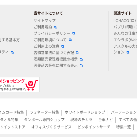
当サイトについて
関連サイト
アスクルについてお気軽にご質問ください
サイトマップ
LOHACO（ロ
ご利用規約
パプリ（印刷・
プライバシーポリシー
みんなの仕事
対する基本方
ご利用環境について
エシラボ（We
ご利用上の注意
アスクルの大
リティ
ション
古物営業法に基づく表記
酒類販売管理者標識の掲示
医薬品の販売に関する表示
イムカード特集
ラミネーター特集
ホワイトボードショップ
パーテーション
タオル特集
ダンボール専門ショップ
現場のチカラ
台車ナビ
すべての働
トイットストア
オフィスづくりサービス
ピンポイントサーチ
特集一覧