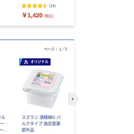
（10枚入り）
オマス素材10％配合
(
14
)
￥1,420
￥616~
（税込）
（税込）
ページ：
1
／
3
オリジナル
人気商品
次のスライドへ
ラル
スズラン 酒精綿G バ
サントリー 天然水 ミ
ー
ルクタイプ 指定医薬
ネラルウォーター ペ
シール
部外品
ットボトル