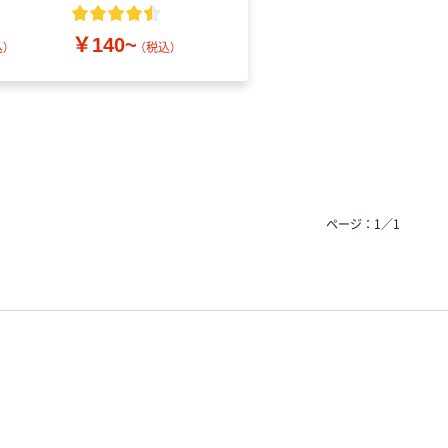
レス
￥140~
￥686~
）
（税込）
（税込）
ページ：
1
／
1