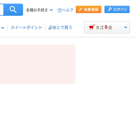
ヘルプ
各種お手続き
0
スイートポイント
あとで買う
カゴ
点