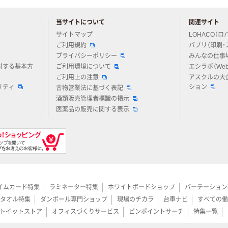
当サイトについて
関連サイト
アスクルについてお気軽にご質問ください
サイトマップ
LOHACO（ロ
ご利用規約
パプリ（印刷・
プライバシーポリシー
みんなの仕事
対する基本方
ご利用環境について
エシラボ（We
ご利用上の注意
アスクルの大
リティ
ション
古物営業法に基づく表記
酒類販売管理者標識の掲示
医薬品の販売に関する表示
イムカード特集
ラミネーター特集
ホワイトボードショップ
パーテーション
タオル特集
ダンボール専門ショップ
現場のチカラ
台車ナビ
すべての働
トイットストア
オフィスづくりサービス
ピンポイントサーチ
特集一覧