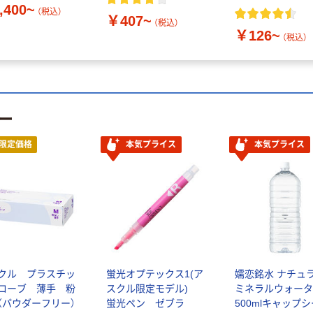
,400~
（税込）
￥407~
（税込）
￥126~
（税込）
ー
限定価格
本気プライス
本気プライス
クル プラスチッ
蛍光オプテックス1(ア
嬬恋銘水 ナチュ
ローブ 薄手 粉
スクル限定モデル)
ミネラルウォータ
（パウダーフリー）
蛍光ペン ゼブラ
500mlキャップ