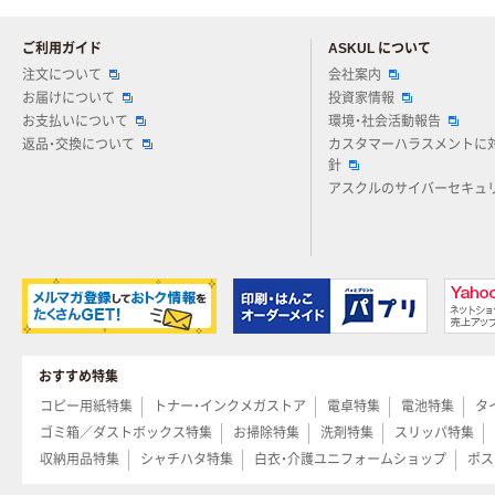
ご利用ガイド
ASKUL について
注文について
会社案内
お届けについて
投資家情報
お支払いについて
環境・社会活動報告
返品・交換について
カスタマーハラスメントに
針
アスクルのサイバーセキュ
おすすめ特集
コピー用紙特集
トナー・インクメガストア
電卓特集
電池特集
タ
ゴミ箱／ダストボックス特集
お掃除特集
洗剤特集
スリッパ特集
収納用品特集
シャチハタ特集
白衣・介護ユニフォームショップ
ポス