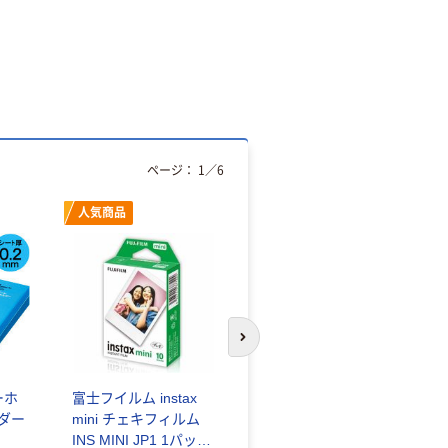
ページ：
1
／
6
人気商品
オリジナル
次のスライドへ
ーホ
富士フイルム instax
ゴミ袋 エコノミータ
ンダー
mini チェキフィルム
イプ 乳白半透明 高密
INS MINI JP1 1パック
度タイプ 詰替用 バイ