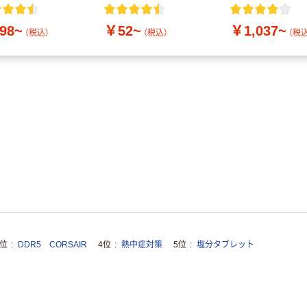
付き／2Lラベル
10本
98~
￥52~
￥1,037~
（税込）
（税込）
（税込
3位
DDR5 CORSAIR
4位
熱中症対策
5位
塩分タブレット