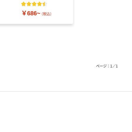
粉なし（パウダーフリ
ー）
￥686~
￥698~
（税込）
（税込）
ページ：
1
／
1