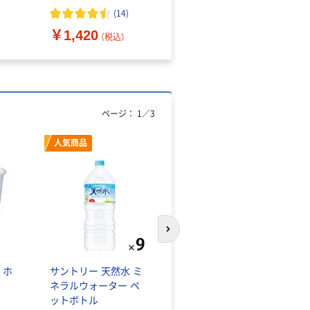
（10枚入り）
オマス素材10％配合
(
14
)
￥1,420
￥616~
（税込）
（税込）
ページ：
1
／
3
人気商品
オリジナル
次のスライドへ
 ホ
サントリー 天然水 ミ
【アスクル限定】ファー
ネラルウォーター ペ
ストレイト ニトリル
ットボトル
グローブ ホワイト