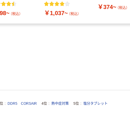
付き／2Lラベルレス
￥374~
10本
（税込）
98~
￥1,037~
（税込）
（税込）
3位
DDR5 CORSAIR
4位
熱中症対策
5位
塩分タブレット