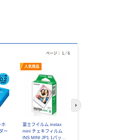
ページ：
1
／
6
人気商品
オリジナル
次のスライドへ
ーホ
富士フイルム instax
ゴミ袋 エコノミータ
ンダー
mini チェキフィルム
イプ 乳白半透明 高密
INS MINI JP1 1パック
度タイプ 詰替用 バイ