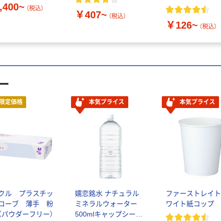
,400~
（税込）
￥407~
（税込）
￥126~
（税込）
ー
限定価格
本気プライス
本気プライス
クル プラスチッ
嬬恋銘水 ナチュラル
ファーストレイト
ローブ 薄手 粉
ミネラルウォーター
ワイト紙コップ
（パウダーフリー）
500mlキャップシール