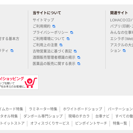
当サイトについて
関連サイト
アスクルについてお気軽にご質問ください
サイトマップ
LOHACO（ロ
ご利用規約
パプリ（印刷・
プライバシーポリシー
みんなの仕事
対する基本方
ご利用環境について
エシラボ（We
ご利用上の注意
アスクルの大
リティ
ション
古物営業法に基づく表記
酒類販売管理者標識の掲示
医薬品の販売に関する表示
イムカード特集
ラミネーター特集
ホワイトボードショップ
パーテーション
タオル特集
ダンボール専門ショップ
現場のチカラ
台車ナビ
すべての働
トイットストア
オフィスづくりサービス
ピンポイントサーチ
特集一覧