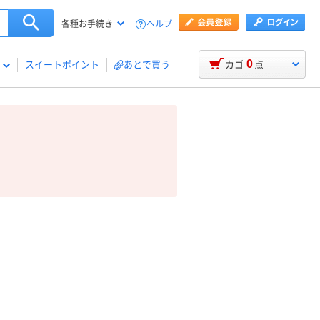
ヘルプ
各種お手続き
0
スイートポイント
あとで買う
カゴ
点