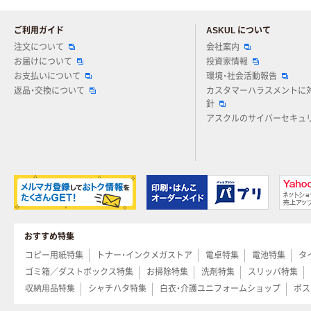
ご利用ガイド
ASKUL について
注文について
会社案内
お届けについて
投資家情報
お支払いについて
環境・社会活動報告
返品・交換について
カスタマーハラスメントに
針
アスクルのサイバーセキュ
おすすめ特集
コピー用紙特集
トナー・インクメガストア
電卓特集
電池特集
タ
ゴミ箱／ダストボックス特集
お掃除特集
洗剤特集
スリッパ特集
収納用品特集
シャチハタ特集
白衣・介護ユニフォームショップ
ポス