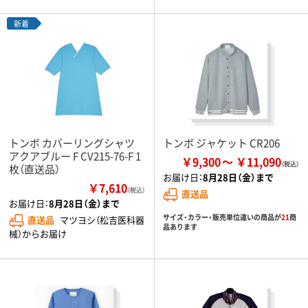
新着
トンボ カバーリングシャツ
トンボ ジャケット CR206
アクアブルー F CV215-76-F 1
￥9,300
￥11,090
枚（直送品）
お届け日：
8月28日（金）まで
￥7,610
（税込）
直送品
お届け日：
8月28日（金）まで
サイズ・カラー・販売単位違いの商品が
21
商
直送品
マツヨシ（松吉医科器
品あります
械）からお届け