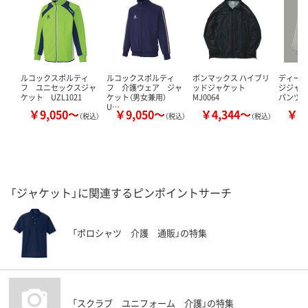
ルコックスポルティ
ルコックスポルティ
ボンマックス ハイブリ
ディーフ
フ ユニセックスジャ
フ 介護ウェア ジャ
ッドジャケット
ジジャケ
ケット UZL1021
ケット（男女兼用）
MJ0064
パンツセ
U…
￥9,050～
￥9,050～
￥4,344～
￥4
（税込）
（税込）
（税込）
「ジャケット」に関連するピンポイントサーチ
「ポロシャツ 介護 通販」の特集
「スクラブ ユニフォーム 介護」の特集