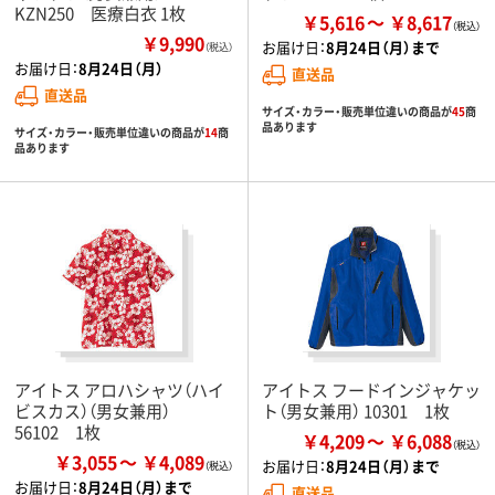
KZN250 医療白衣 1枚
￥5,616
￥8,617
￥9,990
お届け日：
8月24日（月）まで
（税込）
お届け日：
8月24日（月）
直送品
直送品
サイズ・カラー・販売単位違いの商品が
45
商
品あります
サイズ・カラー・販売単位違いの商品が
14
商
品あります
アイトス アロハシャツ（ハイ
アイトス フードインジャケッ
ビスカス）（男女兼用）
ト（男女兼用） 10301 1枚
56102 1枚
￥4,209
￥6,088
￥3,055
￥4,089
お届け日：
8月24日（月）まで
お届け日：
8月24日（月）まで
直送品