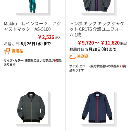
Makku レインスーツ アジ
トンボ キラク キラク ジャケ
ャストマック AS-5100
ット CR176 介護ユニフォー
ム 1枚
￥2,526
（税込）
￥9,720
￥11,620
お届け日：
8月26日（水）まで
お届け日：
8月28日（金）まで
直送品
直送品
サイズ・カラー・販売単位違いの商品が
9
商品
あります
サイズ・カラー・販売単位違いの商品が
21
商
品あります