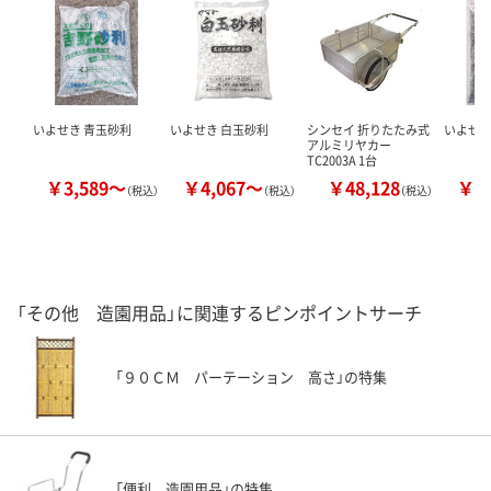
いよせき 青玉砂利
いよせき 白玉砂利
シンセイ 折りたたみ式
いよせき
アルミリヤカー
TC2003A 1台
￥3,589～
￥4,067～
￥48,128
￥3
（税込）
（税込）
（税込）
「その他 造園用品」に関連するピンポイントサーチ
「９０ＣＭ パーテーション 高さ」の特集
「便利 造園用品」の特集