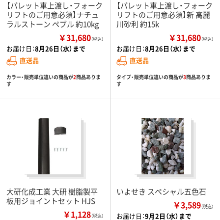
【パレット車上渡し・フォーク
【パレット車上渡し・フォーク
リフトのご用意必須】ナチュ
リフトのご用意必須】新 高麗
ラルストーン ペブル 約10kg
川砂利 約15k
￥31,680
￥31,680
（税込）
（税込）
お届け日：
8月26日（水）まで
お届け日：
8月26日（水）まで
直送品
直送品
カラー・販売単位違いの商品が
2
商品ありま
タイプ・販売単位違いの商品が
3
商品ありま
す
す
大研化成工業 大研 樹脂製平
いよせき スペシャル五色石
板用ジョイントセット HJS
￥3,589
（税込）
￥1,128
お届け日：
9月2日（水）まで
（税込）