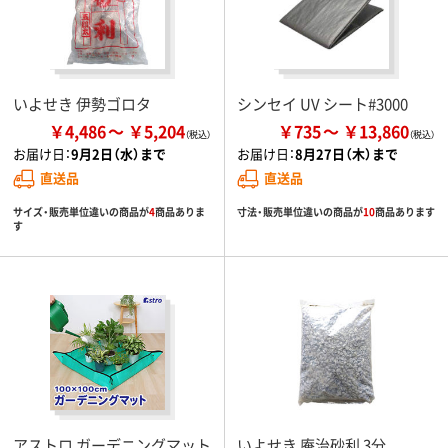
いよせき 伊勢ゴロタ
シンセイ UV シート#3000
￥4,486
￥5,204
￥735
￥13,860
お届け日：
9月2日（水）まで
お届け日：
8月27日（木）まで
直送品
直送品
サイズ・販売単位違いの商品が
4
商品ありま
寸法・販売単位違いの商品が
10
商品あります
す
アストロ ガーデニングマット
いよせき 庵治砂利 3分