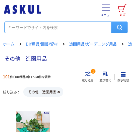
カゴ
メニュー
ホーム
DIY用品/園芸/資材
造園用品/ガーデニング用品
造
その他 造園用品
1
101
件（180商品）中 1～50件を表示
表示切替
絞り込み
並び替え
その他 造園用品
絞り込み