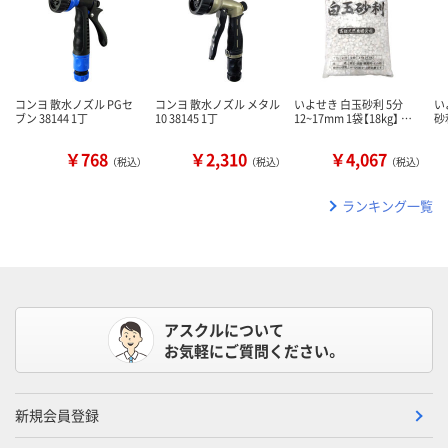
コンヨ 散水ノズル PGセ
コンヨ 散水ノズル メタル
いよせき 白玉砂利 5分
い
ブン 38144 1丁
10 38145 1丁
12~17mm 1袋【18kg】 …
砂利
￥768
￥2,310
￥4,067
（税込）
（税込）
（税込）
ランキング一覧
アスクルについて
お気軽にご質問ください。
新規会員登録