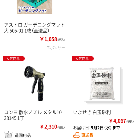
アストロ ガーデニングマット
大 505-01 1枚（直送品）
￥1,058
（税込）
スポンサー
人気商品
人気商品
コンヨ 散水ノズル メタル10
いよせき 白玉砂利
38145 1丁
￥4,067
（税込）
￥2,310
お届け日：
9月2日（水）まで
（税込）
直送品
造園用品