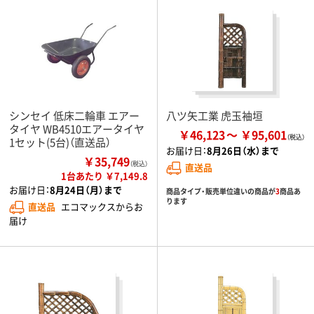
シンセイ 低床二輪車 エアー
八ツ矢工業 虎玉袖垣
タイヤ WB4510エアータイヤ
￥46,123
￥95,601
1セット(5台)（直送品）
お届け日：
8月26日（水）まで
￥35,749
（税込）
直送品
1台あたり ￥7,149.8
お届け日：
8月24日（月）まで
商品タイプ・販売単位違いの商品が
3
商品あ
ります
直送品
エコマックスからお
届け