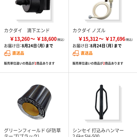
カクダイ 滴下エンド
カクダイ ノズル
￥13,260
￥18,600
￥15,312
￥17,696
お届け日：
8月24日（月）まで
お届け日：
8月24日（月）まで
直送品
直送品
販売単位違いの商品が
2
商品あります
販売単位違いの商品が
2
商品あります
グリーンフィールド GF防草
シンセイ 打込みハンマー
テープ(ブラック)
2.6kg SH-500