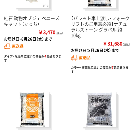
紅石 動物オブジェ ベニーズ
【パレット車上渡し・フォーク
キャット（立っち）
リフトのご用意必須】ナチュ
ラルストーン グラベル 約
￥3,470
（税込）
10kg
お届け日：
8月26日（水）まで
￥31,680
（税込）
直送品
お届け日：
8月26日（水）まで
タイプ・販売単位違いの商品が
4
商品ありま
直送品
す
カラー・販売単位違いの商品が
2
商品ありま
す