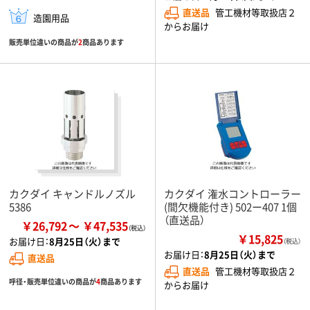
直送品
管工機材等取扱店２
造園用品
からお届け
販売単位違いの商品が
2
商品あります
カクダイ キャンドルノズル
カクダイ 潅水コントローラー
5386
(間欠機能付き) 502ー407 1個
（直送品）
￥26,792
￥47,535
￥15,825
お届け日：
8月25日（火）まで
（税込）
お届け日：
8月25日（火）まで
直送品
直送品
管工機材等取扱店２
呼径・販売単位違いの商品が
4
商品あります
からお届け