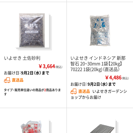
いよせき 土佐砂利
いよせき インドネシア 新那
智石 20~30mm 1袋【20kg】
￥3,664
（税込）
70222 1袋(20kg)（直送品）
お届け日：
9月2日（水）まで
￥4,486
（税込）
直送品
お届け日：
9月2日（水）まで
タイプ・販売単位違いの商品が
2
商品ありま
直送品
いよせきガーデンシ
す
ョップからお届け