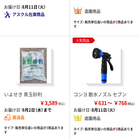
お届け日：
8月11日（火）
造園用品
アスクル在庫商品
サイズ・販売単位違いの商品が
2
商品ありま
す
人気商品
いよせき 青玉砂利
コンヨ 散水ノズル セブン
￥3,589
￥631
￥768
（税込）
お届け日：
9月2日（水）まで
お届け日：
8月11日（火）
直送品
造園用品
タイプ・販売単位違いの商品が
3
商品ありま
タイプ・販売単位違いの商品が
2
商品ありま
す
す