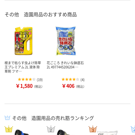
その他 造園用品のおすすめ商品
根まで枯らす虫よけ除草
花ごころ きれいな鉢底石
王プレミアム 2L 液体 除
2L 4977445206204 …
草剤 フマ…
(
19
)
(
4
)
￥1,580
￥406
（税込）
（税込）
その他 造園用品の売れ筋ランキング