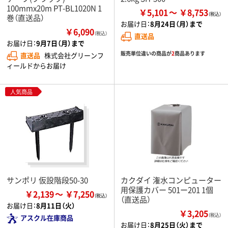
100mmx20m PT-BL1020N 1
￥5,101
￥8,753
巻（直送品）
お届け日：
8月24日（月）まで
￥6,090
（税込）
直送品
お届け日：
9月7日（月）まで
販売単位違いの商品が
2
商品あります
直送品
株式会社グリーンフ
ィールドからお届け
人気商品
サンポリ 仮設階段50-30
カクダイ 潅水コンピューター
用保護カバー 501ー201 1個
￥2,139
￥7,250
（直送品）
お届け日：
8月11日（火）
￥3,205
（税込）
アスクル在庫商品
お届け日：
8月25日（火）まで