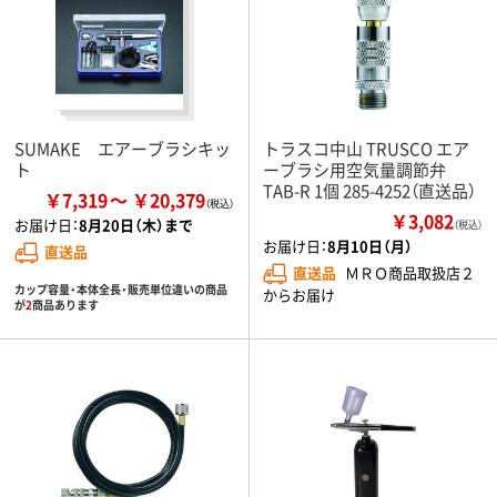
SUMAKE エアーブラシキッ
トラスコ中山 TRUSCO エア
ト
ーブラシ用空気量調節弁
TAB-R 1個 285-4252（直送品）
￥7,319
￥20,379
￥3,082
お届け日：
8月20日（木）まで
（税込）
お届け日：
8月10日（月）
直送品
直送品
ＭＲＯ商品取扱店２
カップ容量・本体全長・販売単位違いの商品
からお届け
が
2
商品あります