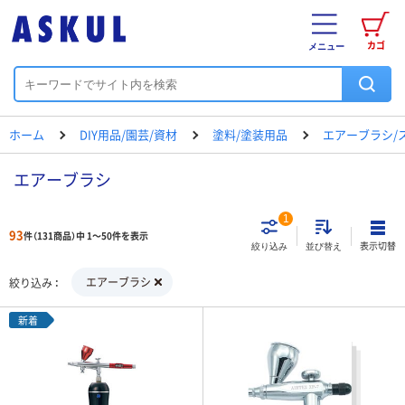
カゴ
メニュー
ホーム
DIY用品/園芸/資材
塗料/塗装用品
エアーブラシ/
エアーブラシ
1
93
件（131商品）中 1～50件を表示
表示切替
絞り込み
並び替え
エアーブラシ
絞り込み
新着