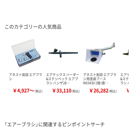
このカテゴリーの人気商品
アネスト岩田 エアブラ
エアテックス ハーダー
アネスト岩田 エアブラ
エアテッ
シ
&ステンベック エアブ
シ用塗装ブース
&ステン
ラシ ハンザ28…
MX3430 1個（直…
ラシ ハ
￥4,927～
￥33,110
￥26,282
￥3
（税込）
（税込）
（税込）
「エアーブラシ」に関連するピンポイントサーチ