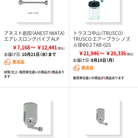
アネスト岩田（ANEST IWATA）
トラスコ中山（TRUSCO）
エアレスロングパイプ ALP
TRUSCO エアーブラシ ノズ
ル径Φ0.2 TAB-02S
￥7,168
￥12,441
￥21,946
￥26,336
お届け日：
10月21日（水）まで
お届け日：
8月10日（月）
直送品
直送品
材質/仕上・販売単位違いの商品が
2
商品あり
ます
販売単位違いの商品が
2
商品あります