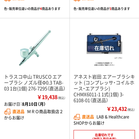
色・販売単位違いの商品が
4
商品あります
色・販売単位違いの商品が
3
商品あります
トラスコ中山 TRUSCO エア
アネスト岩田 エアーブラシキ
ーブラシ ノズル径Φ0.3 TAB-
ット (コンプレッサ・コイルホ
03 1台(1個) 276-7295（直送品）
ース・エアブラシ)
CHMX6011-1 1式(1個) 3-
￥19,438
（税込）
6108-01（直送品）
お届け日：
8月10日（月）
￥23,432
（税込）
直送品
ＭＲＯ商品取扱店２
直送品
LAB & Healthcare
からお届け
SHOPからお届け
在庫切れです
（次回入荷日未定）