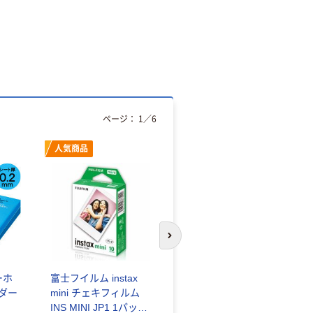
ページ：
1
／
6
人気商品
オリジナル
次のスライドへ
ーホ
富士フイルム instax
ゴミ袋 エコノミータ
ンダー
mini チェキフィルム
イプ 乳白半透明 高密
INS MINI JP1 1パック
度タイプ 詰替用 バイ