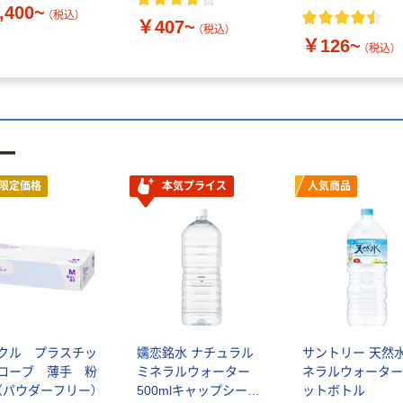
,400~
（税込）
￥407~
（税込）
￥126~
（税込）
ー
限定価格
本気プライス
人気商品
クル プラスチッ
嬬恋銘水 ナチュラル
サントリー 天然水
ローブ 薄手 粉
ミネラルウォーター
ネラルウォーター
（パウダーフリー）
500mlキャップシール
ットボトル