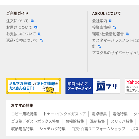
ご利用ガイド
ASKUL について
注文について
会社案内
お届けについて
投資家情報
お支払いについて
環境・社会活動報告
返品・交換について
カスタマーハラスメントに
針
アスクルのサイバーセキュ
おすすめ特集
コピー用紙特集
トナー・インクメガストア
電卓特集
電池特集
タ
ゴミ箱／ダストボックス特集
お掃除特集
洗剤特集
スリッパ特集
収納用品特集
シャチハタ特集
白衣・介護ユニフォームショップ
ポス