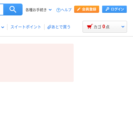
ヘルプ
各種お手続き
0
スイートポイント
あとで買う
カゴ
点