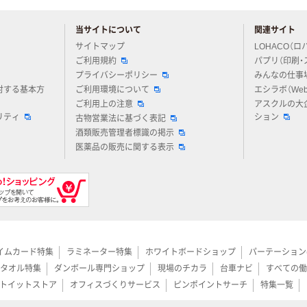
当サイトについて
関連サイト
アスクルについてお気軽にご質問ください
サイトマップ
LOHACO（ロ
ご利用規約
パプリ（印刷・
プライバシーポリシー
みんなの仕事
対する基本方
ご利用環境について
エシラボ（We
ご利用上の注意
アスクルの大
リティ
ション
古物営業法に基づく表記
酒類販売管理者標識の掲示
医薬品の販売に関する表示
イムカード特集
ラミネーター特集
ホワイトボードショップ
パーテーション
タオル特集
ダンボール専門ショップ
現場のチカラ
台車ナビ
すべての働
トイットストア
オフィスづくりサービス
ピンポイントサーチ
特集一覧