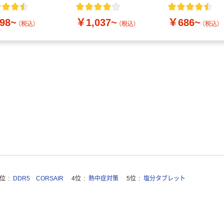
付き／2Lラベルレス
10本
98~
￥1,037~
￥686~
（税込）
（税込）
（税込）
3位
DDR5 CORSAIR
4位
熱中症対策
5位
塩分タブレット