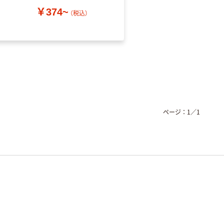
￥374~
（税込）
￥52~
（税込）
ページ：
1
／
1