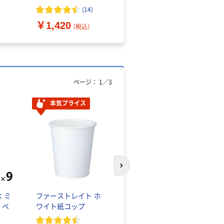
（10枚入り）
オマス素材10％配合
(
14
)
￥1,420
￥616~
（税込）
（税込）
ページ：
1
／
3
本気プライス
本気プライス
次のスライドへ
 ミ
ファーストレイト ホ
蛍光オプテックス1(ア
 ペ
ワイト紙コップ
スクル限定モデル)
蛍光ペン ゼブラ