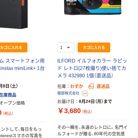
カゴに入れる
カゴに入れる
ム スマートフォン用
ILFORD イルフォカラー ラピッ
tax miniLink+ 1台
ド レトロ(27枚撮り)使い捨てカ
メラ 432980 1個（直送品）
月8日（土）
在庫
わずか
直送品
服部株式会社
在庫商品
お届け日
8月24日（月）まで
オープン価格
￥3,680
0
（税込）
（税込）
その一瞬を、永遠のレトロに。名門イ
リントして、毎日をもっ
ルフォードが贈る、80年代の空気感
nterestスマホの写真を