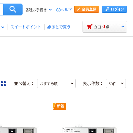
ヘルプ
各種お手続き
0
スイートポイント
あとで買う
カゴ
点
並べ替え：
表示件数：
新着