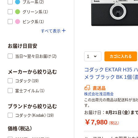
ブルー系（2）
グリーン系（1）
ピンク系（1）
すべて表示
お届け日目安
カゴに入れる
当日〜翌々日お届け（2)
コダック EKTAR H35
メーカーから絞り込む
メラ ブラック BK 1個（
コダック（19）
直送品
富士フイルム（1）
株式会社浅沼商会
この出荷元の商品は配送料が当
す。
ブランドから絞り込む
お届け日
8月21日（金）ま
コダック（Kodak）（19）
￥7,980
（税込）
価格（税込）