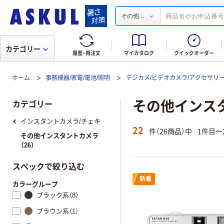
...
その他
カテゴリー
履歴・再注文
マイカタログ
クイックオーダー
ホーム
事務機器/家電/電池/照明
デジカメ/ビデオカメラ/アクセサリ
その他インス
カテゴリー
インスタントカメラ/チェキ
22
件（26商品）中
1件目〜
その他インスタントカメラ
（26）
スペックで絞り込む
新着
カラーグループ
ブラック系（8）
ブラウン系（1）