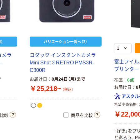
）
バリエーション一覧へ（2）
カメラ
コダック インスタントカメラ
富士フイル
-
Mini Shot 3 RETRO PMS3R-
プリンター ins
C300R
で
お届け日
8月24日（月）まで
在庫
6点
お届け日
8
￥25,218~
（税込）
アスクル
希望小売価格
￥22,00
比較
商品を比較
「好き」をプ
と彩ろう。Pi