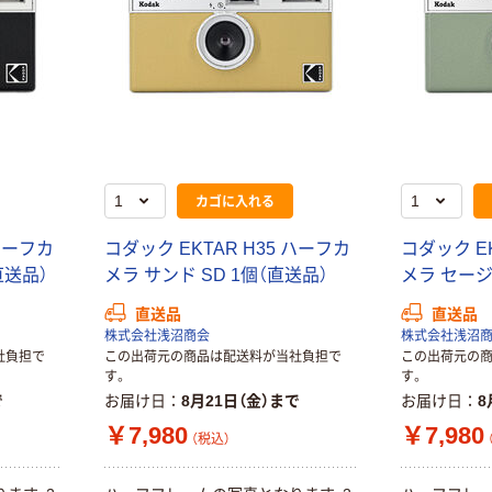
カゴに入れる
 ハーフカ
コダック EKTAR H35 ハーフカ
コダック EK
直送品）
メラ サンド SD 1個（直送品）
メラ セージ
直送品
直送品
株式会社浅沼商会
株式会社浅沼
社負担で
この出荷元の商品は配送料が当社負担で
この出荷元の
す。
す。
で
お届け日
8月21日（金）まで
お届け日
8
￥7,980
￥7,980
（税込）