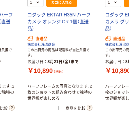
カゴに入れる
 ハーフ
コダック EKTAR H35N ハーフ
コダック EK
（直送
カメラ オレンジ OR 1個（直送
カメラ グリ
品）
品）
直送品
直送品
株式会社浅沼商会
株式会社浅沼
社負担で
この出荷元の商品は配送料が当社負担で
この出荷元の
す。
す。
で
お届け日
8月21日（金）まで
お届け日
8
￥10,890
￥10,89
（税込）
ます、2
ハーフフレームの写真となります、2
ハーフフレー
で独特の
枚のショットの組み合わせで独特の
枚のショッ
世界観が楽しめる
世界観が楽
比較
商品を比較