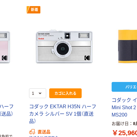
新着
バリエ
カゴに入れる
コダック 
 ハーフ
コダック EKTAR H35N ハーフ
Mini Shot 
直送品）
カメラ シルバー SV 1個（直送
MS200
品）
お届け日
8
￥25,96
直送品
社負担で