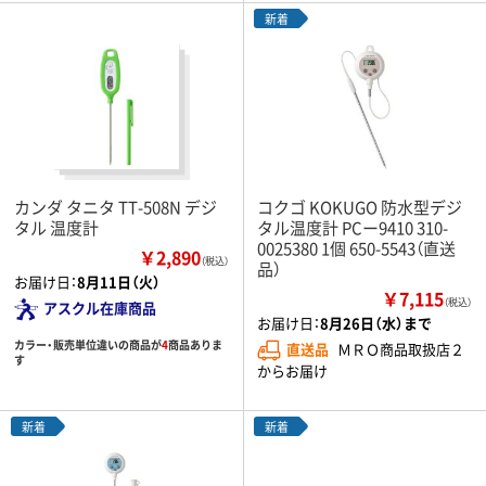
新着
カンダ タニタ TT-508N デジ
コクゴ KOKUGO 防水型デジ
タル 温度計
タル温度計 PCー9410 310-
0025380 1個 650-5543（直送
￥2,890
（税込）
品）
お届け日：
8月11日（火）
￥7,115
（税込）
アスクル在庫商品
お届け日：
8月26日（水）まで
カラー・販売単位違いの商品が
4
商品ありま
直送品
ＭＲＯ商品取扱店２
す
からお届け
新着
新着