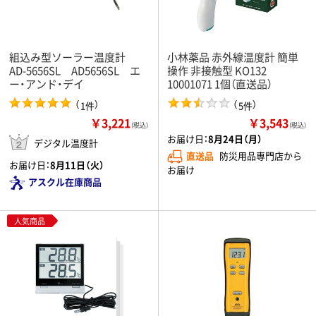
組込み型ソーラー温度計
小林薬品 赤外線温度計 簡単
AD-5656SL AD5656SL エ
操作 非接触型 KO132
ー・アンド・デイ
10001071 1個（直送品）
（
）
（
）
1件
5件
￥3,221
￥3,543
（税込）
（税込）
お届け日：
8月24日（月）
デジタル温度計
直送品
防災用品専門店から
お届け日：
8月11日（火）
お届け
アスクル在庫商品
人気商品