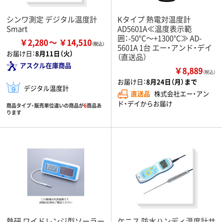
シンワ測定 デジタル温度計
Kタイプ 熱電対温度計
Smart
AD5601A≪温度表示範
囲：-50℃～+1300℃≫ AD-
￥2,280
￥14,510
5601A 1台 エー・アンド・デイ
お届け日：
8月11日（火）
（直送品）
アスクル在庫商品
￥8,889
（税込）
お届け日：
8月24日（月）まで
デジタル温度計
直送品
株式会社エー・アン
ド・デイからお届け
商品タイプ・販売単位違いの商品が
6
商品あ
ります
熱研 ワイドレンジ型ソーラー
ケニス 防水ハンディ温度計サ