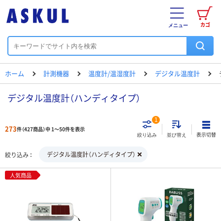
カゴ
メニュー
ホーム
計測機器
温度計/温湿度計
デジタル温度計
デジタル温度計（ハンディタイプ）
1
273
件（427商品）中 1～50件を表示
表示切替
絞り込み
並び替え
デジタル温度計（ハンディタイプ）
絞り込み
人気商品