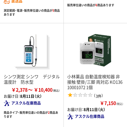
直送品
販売単位違いの商品が
6
商品あります
測定範囲・電源・販売単位違いの商品が
5
商品
あります
シンワ測定 シンワ デジタル
小林薬品 自動温度検知器 非
温度計 防水型
接触 壁掛/三脚 両対応 KO136
10001072 1個
￥2,378
￥10,400
（
）
3件
お届け日：
8月11日（火）
￥7,150
アスクル在庫商品
（税込）
お届け日：
8月11日（火）
商品タイプ・販売単位違いの商品が
2
商品あ
アスクル在庫商品
ります