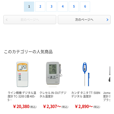
1
2
3
4
5
6
前のページへ
次のページへ
このカテゴリーの人気商品
ライン精機 デジタル温
クレセル IN-OUTデジ
カンダ タニタ TT-508N
Joma
度計 TC-3200 1個 485-
タル温度計
デジタル 温度計
度計 外
5…
ブラック
￥20,380
￥2,307～
￥2,890～
￥
（税込）
（税込）
（税込）