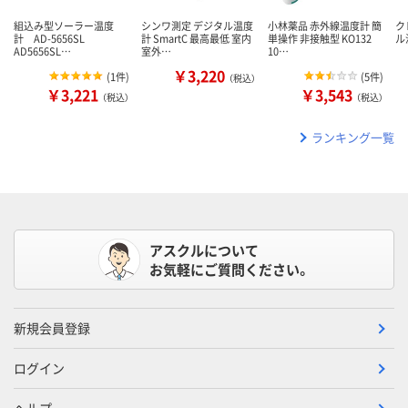
組込み型ソーラー温度
シンワ測定 デジタル温度
小林薬品 赤外線温度計 簡
ク
計 AD-5656SL
計 SmartC 最高最低 室内
単操作 非接触型 KO132
ル
AD5656SL…
室外…
10…
￥3,220
(
1件
)
(
5件
)
（税込）
￥3,221
￥3,543
（税込）
（税込）
ランキング一覧
アスクルについて
お気軽にご質問ください。
新規会員登録
ログイン