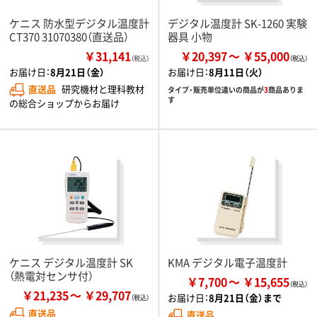
ケニス 防水型デジタル温度計
デジタル温度計 SK-1260 実験
CT370 31070380（直送品）
器具 小物
￥31,141
￥20,397
￥55,000
（税込）
お届け日：
8月21日（金）
お届け日：
8月11日（火）
直送品
研究機材と理科教材
タイプ・販売単位違いの商品が
3
商品ありま
す
の総合ショップからお届け
ケニス デジタル温度計 SK
KMA デジタル電子温度計
（熱電対センサ付）
￥7,700
￥15,655
￥21,235
￥29,707
お届け日：
8月21日（金）まで
直送品
直送品