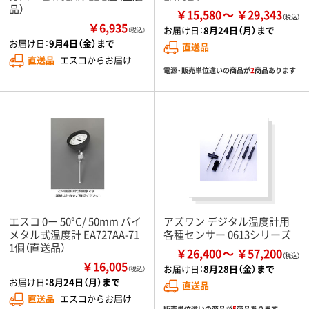
品）
￥15,580
￥29,343
￥6,935
お届け日：
8月24日（月）まで
（税込）
お届け日：
9月4日（金）まで
直送品
直送品
エスコからお届け
電源・販売単位違いの商品が
2
商品あります
エスコ 0ー 50°C/ 50mm バイ
アズワン デジタル温度計用
メタル式温度計 EA727AA-71
各種センサー 0613シリーズ
1個（直送品）
￥26,400
￥57,200
￥16,005
お届け日：
8月28日（金）まで
（税込）
お届け日：
8月24日（月）まで
直送品
直送品
エスコからお届け
販売単位違いの商品が
5
商品あります