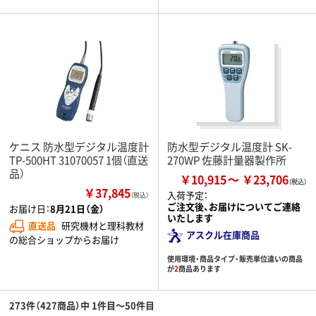
ケニス 防水型デジタル温度計
防水型デジタル温度計 SK-
TP-500HT 31070057 1個（直送
270WP 佐藤計量器製作所
品）
￥10,915
￥23,706
￥37,845
入荷予定：
（税込）
ご注文後、お届けについてご連絡
お届け日：
8月21日（金）
いたします
直送品
研究機材と理科教材
アスクル在庫商品
の総合ショップからお届け
使用環境・商品タイプ・販売単位違いの商品
が
2
商品あります
273件（427商品）中 1件目～50件目