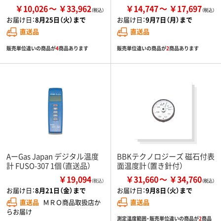
￥10,026
￥33,962
￥14,747
￥17,697
お届け日：
8月25日（火）まで
お届け日：
9月7日（月）まで
直送品
直送品
販売単位違いの商品が
4
商品あります
販売単位違いの商品が
2
商品あります
AーGas Japan デジタル温度
BBKテクノロジーズ 磁石付表
計 FUSO-307 1個（直送品）
面温度計（置き針付）
￥19,094
￥31,660
￥34,760
（税込）
お届け日：
8月21日（金）まで
お届け日：
9月8日（火）まで
直送品
ＭＲＯ商品取扱店か
直送品
らお届け
測定温度範囲・販売単位違いの商品が
2
商品