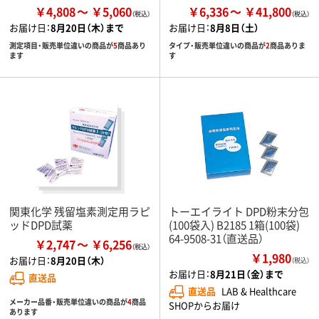
￥4,808
￥5,060
￥6,336
￥41,800
お届け日：
8月20日（木）まで
お届け日：
8月8日（土）
測定項目・販売単位違いの商品が
5
商品あり
タイプ・販売単位違いの商品が
2
商品ありま
ます
す
関東化学 残留塩素測定用ラピ
トーエイライト DPD粉末分包
ッドDPD試薬
(100袋入) B2185 1箱(100袋)
64-9508-31（直送品）
￥2,747
￥6,256
￥1,980
お届け日：
8月20日（木）
（税込）
お届け日：
8月21日（金）まで
直送品
直送品
LAB & Healthcare
メーカー品番・販売単位違いの商品が
4
商品
SHOPからお届け
あります