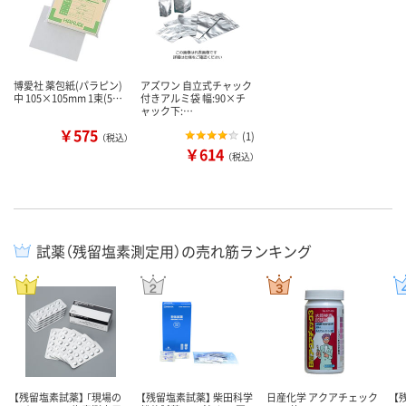
博愛社 薬包紙(パラピン)
アズワン 自立式チャック
中 105×105mm 1束(5…
付きアルミ袋 幅:90×チ
ャック下:…
￥575
(
1
)
（税込）
￥614
（税込）
試薬（残留塩素測定用）の売れ筋ランキング
【残留塩素試薬】 「現場の
【残留塩素試薬】 柴田科学
日産化学 アクアチェック
【