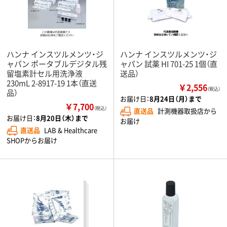
ハンナ インスツルメンツ・ジ
ハンナ インスツルメンツ・ジ
ャパン ポータブルデジタル残
ャパン 試薬 HI 701-25 1個（直
留塩素計セル用洗浄液
送品）
230mL 2-8917-19 1本（直送
￥2,556
（税込）
品）
お届け日：
8月24日（月）まで
￥7,700
（税込）
直送品
計測機器取扱店から
お届け日：
8月20日（木）まで
お届け
直送品
LAB & Healthcare
SHOPからお届け