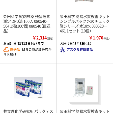
柴田科学 錠剤試薬 残留塩素
柴田科学 簡易水質検査キット
測定 DPD法 100入 080540-
シンプルパック 水のチェック
504 1箱(100個) 080540（直送
隊シリーズ 水道水 080520ー
品）
461 1セット（10個）
￥2,314
￥1,970
（税込）
（税込）
お届け日：
8月18日（火）まで
お届け日：
8月8日（土）
直送品
ＭＲＯ商品取扱店か
アスクル在庫商品
らお届け
共立理化学研究所 パックテス
柴田科学 簡易水質検査キット