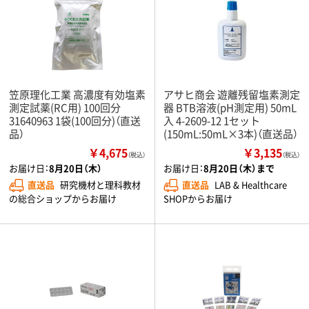
笠原理化工業 高濃度有効塩素
アサヒ商会 遊離残留塩素測定
測定試薬(RC用) 100回分
器 BTB溶液(pH測定用) 50mL
31640963 1袋(100回分)（直送
入 4-2609-12 1セット
品）
(150mL:50mL×3本)（直送品）
￥4,675
￥3,135
（税込）
（税込）
お届け日：
8月20日（木）
お届け日：
8月20日（木）まで
直送品
研究機材と理科教材
直送品
LAB & Healthcare
の総合ショップからお届け
SHOPからお届け