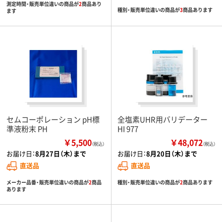
測定時間・販売単位違いの商品が
2
商品あり
種別・販売単位違いの商品が
3
商品あります
ます
セムコーポレーション pH標
全塩素UHR用バリデーター
準液粉末 PH
HI 977
￥5,500
￥48,072
（税込）
（税込）
お届け日：
8月27日（木）まで
お届け日：
8月20日（木）まで
直送品
直送品
メーカー品番・販売単位違いの商品が
2
商品
種別・販売単位違いの商品が
2
商品あります
あります