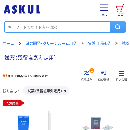
カゴ
メニュー
ホーム
研究開発・クリーンルーム用品
実験用消耗品
試薬
試薬（残留塩素測定用）
1
87
件（130商品）中 1～50件を表示
表示切替
絞り込み
並び替え
試薬（残留塩素測定用）
絞り込み
人気商品