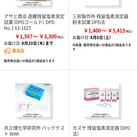
アサヒ商会 遊離残留塩素測定
三和製作所 残留塩素測定器
試薬（DPDゴールド） DPD
粉末試薬 DPD法
No.1 63-1825
￥1,400
￥5,415
￥1,567
￥3,300
お届け日：
8月8日（土）
お届け日：
8月20日（木）まで
内容量・販売単位違いの商品が
3
商品ありま
す
直送品
販売単位違いの商品が
2
商品あります
共立理化学研究所 パックテス
カズサ 残留塩素測定器（DPD
ト WAK
法）