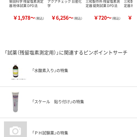
柴田科学 残留塩素測定
アクアチェック 日産化
三和製作所 残留塩素測
三和製作
器 粉体試薬 DPD法
学
定器 錠剤試薬 DPD法
定器 粉
￥1,978～
￥6,256～
￥720～
￥1
（税込）
（税込）
（税込）
「試薬（残留塩素測定用）」に関連するピンポイントサーチ
「水酸素入り」の特集
「スケール 貼り付け」の特集
「ＰＨ試験薬」の特集