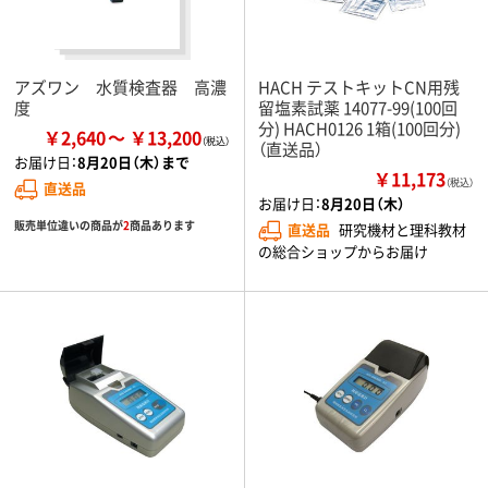
アズワン 水質検査器 高濃
HACH テストキットCN用残
度
留塩素試薬 14077-99(100回
分) HACH0126 1箱(100回分)
￥2,640
￥13,200
（直送品）
お届け日：
8月20日（木）まで
￥11,173
（税込）
直送品
お届け日：
8月20日（木）
販売単位違いの商品が
2
商品あります
直送品
研究機材と理科教材
の総合ショップからお届け