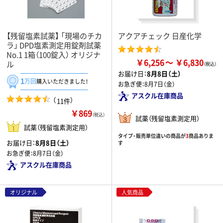
【残留塩素試薬】 「現場のチカ
アクアチェック 日産化学
ラ」 DPD塩素測定用錠剤試薬
No.1 1箱（100錠入） オリジナ
￥6,256
￥6,830
ル
お届け日：
8月8日（土）
1
万回
購入いただきました！
お急ぎ便：
8月7日（金）
アスクル在庫商品
（
）
11件
￥869
（税込）
試薬（残留塩素測定用）
試薬（残留塩素測定用）
タイプ・販売単位違いの商品が
3
商品ありま
お届け日：
8月8日（土）
す
お急ぎ便：
8月7日（金）
アスクル在庫商品
オリジナル
人気商品