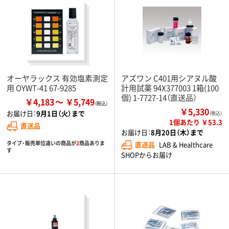
オーヤラックス 有効塩素測定
アズワン C401用シアヌル酸
用 OYWT-41 67-9285
計用試薬 94X377003 1箱(100
個) 1-7727-14（直送品）
￥4,183
￥5,749
￥5,330
お届け日：
9月1日（火）まで
（税込）
1個あたり ￥53.3
直送品
お届け日：
8月20日（木）まで
タイプ・販売単位違いの商品が
2
商品ありま
直送品
LAB & Healthcare
す
SHOPからお届け