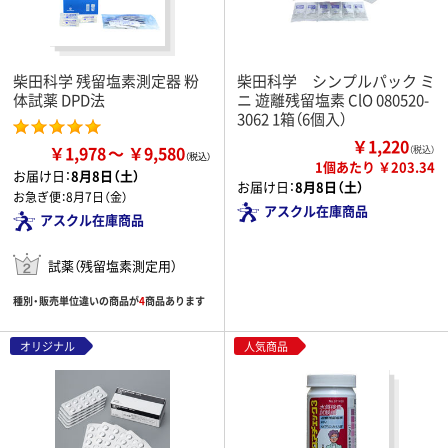
柴田科学 残留塩素測定器 粉
柴田科学 シンプルパック ミ
体試薬 DPD法
ニ 遊離残留塩素 ClO 080520-
3062 1箱（6個入）
￥1,220
￥1,978
￥9,580
（税込）
1個あたり ￥203.34
お届け日：
8月8日（土）
お届け日：
8月8日（土）
お急ぎ便：
8月7日（金）
アスクル在庫商品
アスクル在庫商品
試薬（残留塩素測定用）
種別・販売単位違いの商品が
4
商品あります
オリジナル
人気商品