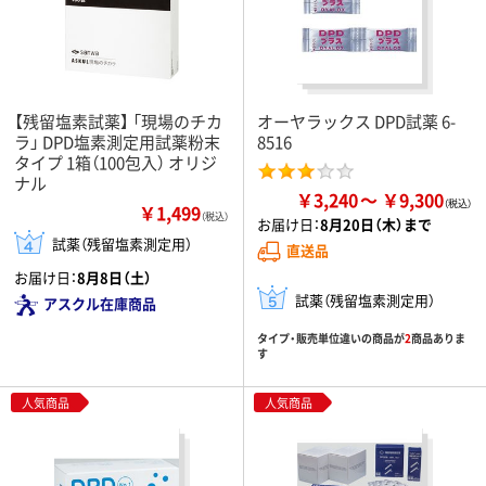
【残留塩素試薬】 「現場のチカ
オーヤラックス DPD試薬 6-
ラ」 DPD塩素測定用試薬粉末
8516
タイプ 1箱（100包入） オリジ
ナル
￥3,240
￥9,300
￥1,499
（税込）
お届け日：
8月20日（木）まで
試薬（残留塩素測定用）
直送品
お届け日：
8月8日（土）
試薬（残留塩素測定用）
アスクル在庫商品
タイプ・販売単位違いの商品が
2
商品ありま
す
人気商品
人気商品