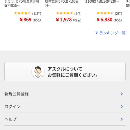
チカラ」 DPD塩素測定用
粉体試薬 DPD法 （100回
3 100枚 45823094920…
チ
錠剤試薬…
分…
試
(
11件
)
(
5件
)
(
2件
)
￥869
￥1,978
￥6,830
（税込）
（税込）
（税込）
ランキング一覧
アスクルについて
お気軽にご質問ください。
新規会員登録
ログイン
ヘルプ