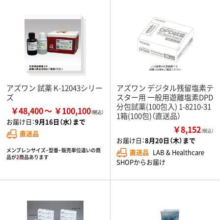
アズワン 試薬 K-12043シリー
アズワン デジタル残留塩素テ
ズ
スター用 一般用遊離塩素DPD
分包試薬(100包入) 1-8210-31
￥48,400
￥100,100
1箱(100包)（直送品）
お届け日：
9月16日（水）まで
￥8,152
（税込）
直送品
お届け日：
8月20日（木）まで
メンブレンサイズ・型番・販売単位違いの商
直送品
LAB & Healthcare
品が
2
商品あります
SHOPからお届け