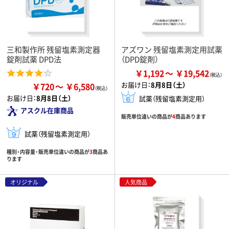
三和製作所 残留塩素測定器
アズワン 残留塩素測定用試薬
錠剤試薬 DPD法
（DPD錠剤）
￥1,192
￥19,542
お届け日：
8月8日（土）
￥720
￥6,580
お届け日：
8月8日（土）
試薬（残留塩素測定用）
アスクル在庫商品
販売単位違いの商品が
4
商品あります
試薬（残留塩素測定用）
種別・内容量・販売単位違いの商品が
3
商品あ
ります
オリジナル
人気商品