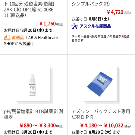
ト 10回分 残留塩素(遊離)
シンプルパック（R）
ZAK-ClO-DP 1箱 61-0086-
￥4,720
（税込）
11（直送品）
お届け日：
8月8日（土）
￥1,760
（税込）
アスクル在庫商品
お届け日：
8月20日（木）まで
メーカー品番・販売単位違いの商品が
2
商品
直送品
LAB & Healthcare
あります
SHOPからお届け
pH/残留塩素計 BTB試薬 計測
アズワン パックテスト専用
機器
試薬ＤＰＲ
￥880
￥3,300
￥4,180
￥10,032
お届け日：
8月20日（木）まで
お届け日：
8月20日（木）まで