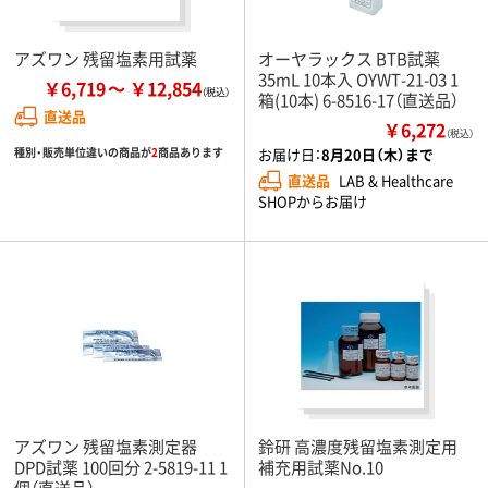
アズワン 残留塩素用試薬
オーヤラックス BTB試薬
35mL 10本入 OYWT-21-03 1
￥6,719
￥12,854
箱(10本) 6-8516-17（直送品）
直送品
￥6,272
（税込）
お届け日：
8月20日（木）まで
種別・販売単位違いの商品が
2
商品あります
直送品
LAB & Healthcare
SHOPからお届け
アズワン 残留塩素測定器
鈴研 高濃度残留塩素測定用
DPD試薬 100回分 2-5819-11 1
補充用試薬No.10
個（直送品）