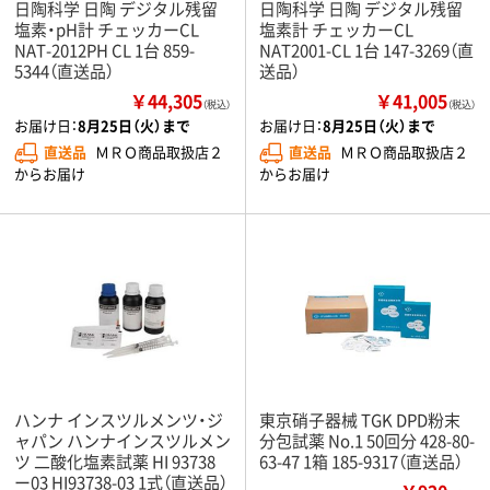
日陶科学 日陶 デジタル残留
日陶科学 日陶 デジタル残留
塩素・pH計 チェッカーCL
塩素計 チェッカーCL
NAT-2012PH CL 1台 859-
NAT2001-CL 1台 147-3269（直
5344（直送品）
送品）
￥44,305
￥41,005
（税込）
（税込）
お届け日：
8月25日（火）まで
お届け日：
8月25日（火）まで
直送品
ＭＲＯ商品取扱店２
直送品
ＭＲＯ商品取扱店２
からお届け
からお届け
ハンナ インスツルメンツ・ジ
東京硝子器械 TGK DPD粉末
ャパン ハンナインスツルメン
分包試薬 No.1 50回分 428-80-
ツ 二酸化塩素試薬 HI 93738
63-47 1箱 185-9317（直送品）
ー03 HI93738-03 1式（直送品）