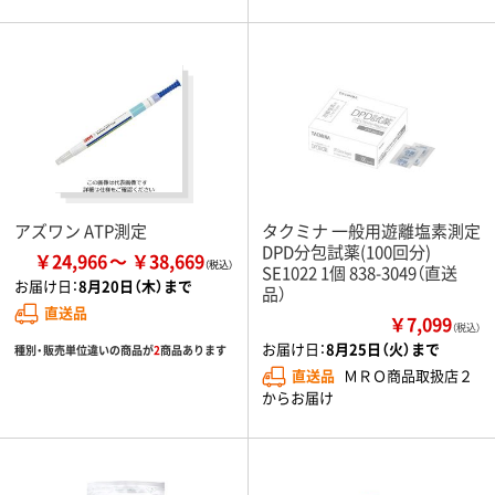
アズワン ATP測定
タクミナ 一般用遊離塩素測定
DPD分包試薬(100回分)
￥24,966
￥38,669
SE1022 1個 838-3049（直送
お届け日：
8月20日（木）まで
品）
直送品
￥7,099
（税込）
お届け日：
8月25日（火）まで
種別・販売単位違いの商品が
2
商品あります
直送品
ＭＲＯ商品取扱店２
からお届け