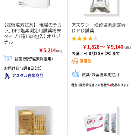
【残留塩素試薬】 「現場のチカ
アズワン 残留塩素測定器
ラ」 DPD塩素測定用試薬粉末
ＤＰＤ試薬
タイプ 1箱（500包入） オリジ
ナル
￥1,828
￥9,140
￥5,214
（税込）
お届け日：
8月20日（木）まで
試薬（残留塩素測定用）
直送品
お届け日：
8月8日（土）
試薬（残留塩素測定用）
アスクル在庫商品
種別・販売単位違いの商品が
4
商品あります