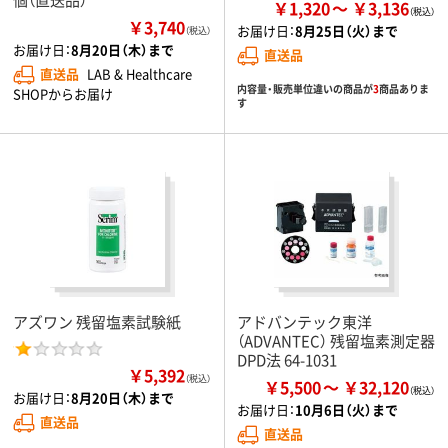
￥1,320
￥3,136
￥3,740
お届け日：
8月25日（火）まで
（税込）
お届け日：
8月20日（木）まで
直送品
直送品
LAB & Healthcare
内容量・販売単位違いの商品が
3
商品ありま
SHOPからお届け
す
アズワン 残留塩素試験紙
アドバンテック東洋
（ADVANTEC） 残留塩素測定器
DPD法 64-1031
￥5,392
（税込）
￥5,500
￥32,120
お届け日：
8月20日（木）まで
お届け日：
10月6日（火）まで
直送品
直送品