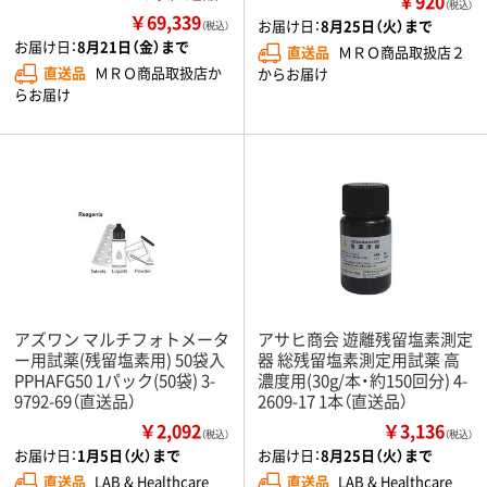
￥920
（税込）
￥69,339
お届け日：
8月25日（火）まで
（税込）
お届け日：
8月21日（金）まで
直送品
ＭＲＯ商品取扱店２
直送品
ＭＲＯ商品取扱店か
からお届け
らお届け
アズワン マルチフォトメータ
アサヒ商会 遊離残留塩素測定
ー用試薬(残留塩素用) 50袋入
器 総残留塩素測定用試薬 高
PPHAFG50 1パック(50袋) 3-
濃度用(30g/本・約150回分) 4-
9792-69（直送品）
2609-17 1本（直送品）
￥2,092
￥3,136
（税込）
（税込）
お届け日：
1月5日（火）まで
お届け日：
8月25日（火）まで
直送品
LAB & Healthcare
直送品
LAB & Healthcare