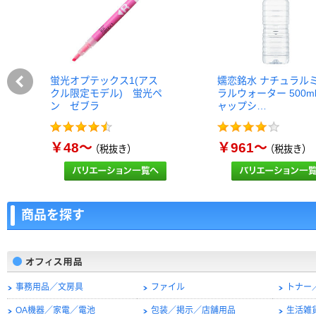
蛍光オプテックス1(アス
嬬恋銘水 ナチュラル
クル限定モデル) 蛍光ペ
ラルウォーター 500m
ン ゼブラ
ャップシ…
￥48～
￥961～
（税抜き）
（税抜き）
商品を探す
事務用品／文房具
ファイル
トナー
OA機器／家電／電池
包装／掲示／店舗用品
生活雑