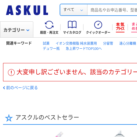
すべて
カテゴリー
履歴・再注文
マイカタログ
クイックオーダー
関連キーワード
試薬
イオン交換樹脂 純水装置用
分留管
遠心分離機
デュワー瓶
急上昇ワードTOP100へ
大変申し訳ございません、該当のカテゴリ
前のページに戻る
アスクルのベストセラー