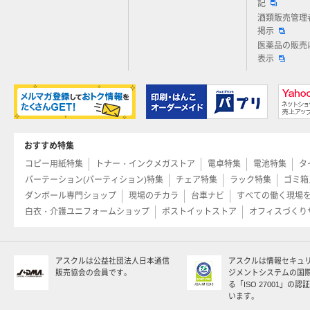
記
酒類販売管理
掲示
医薬品の販売
表示
おすすめ特集
コピー用紙特集
トナー・インクメガストア
電卓特集
電池特集
タ
パーテーション(パーティション)特集
チェア特集
ラック特集
ゴミ箱
ダンボール専門ショップ
現場のチカラ
台車ナビ
すべての働く現場
白衣・介護ユニフォームショップ
ポストイットストア
オフィスづくり
アスクルは公益社団法人日本通信
アスクルは情報セキュ
販売協会の会員です。
ジメントシステムの国
る「ISO 27001」の
います。