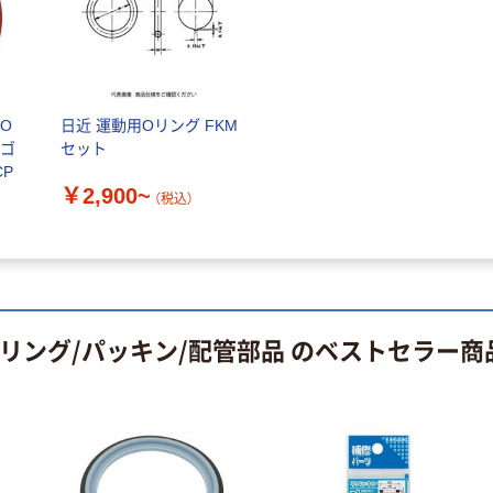
富士フイルム
オリジナル
instax mini13
アスクルオリジ
INS MINI 13
ナル ラミネー
￥12,100~
トフィルム A4
 O
日近 運動用Oリング FKM
（税込）
サイズ
￥458~
ンゴ
セット
（税込）
100μ（ミクロン）
CP
本気プライス
￥2,900~
（税込）
本気プライス
大塚製薬工場
ペーパータオル
経口補水液 オー
中判 再生紙
エスワン（OS-1）
100％ 200枚
￥159~
（税込）
FSC認証 シング
￥149~
（税込）
ル 大王製紙共同
Oリング/パッキン/配管部品 のベストセラー商
企画 オリジナル