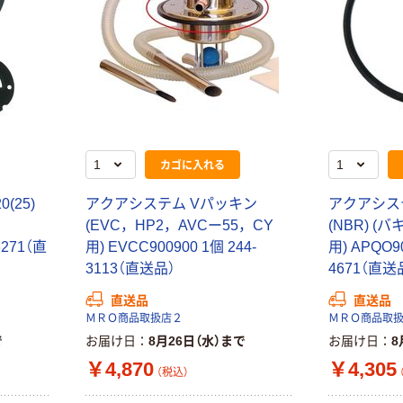
カゴに入れる
(25)
アクアシステム Vパッキン
アクアシス
(EVC，HP2，AVCー55，CY
(NBR) 
6271（直
用) EVCC900900 1個 244-
用) APQO90
3113（直送品）
4671（直送
直送品
直送品
ＭＲＯ商品取扱店２
ＭＲＯ商品取
で
お届け日
8月26日（水）まで
お届け日
8
￥4,870
￥4,305
（税込）