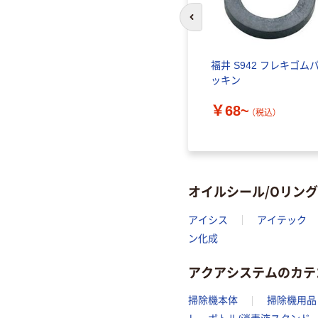
前のスライドへ
） Oリ
福井 S942 フレキゴム
（固定用）
ッキン
￥68~
（税込）
）
オイルシール/Oリン
アイシス
アイテック
ン化成
アクアシステムのカテ
掃除機本体
掃除機用品