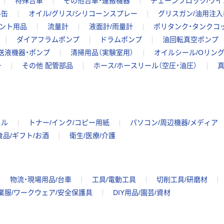
特殊台車
その他台車・運搬機器
チェーンブロック/ウイ
ル缶
オイル/グリス/シリコーンスプレー
グリスガン/油用注入
ント用品
流量計
液面計/雨量計
ポリタンク・タンクコ
ダイアフラムポンプ
ドラムポンプ
油回転真空ポンプ
送液機器・ポンプ
清掃用品（実験室用）
オイルシール/Oリング
ー
その他 配管部品
ホース/ホースリール（空圧・油圧）
真
イル
トナー/インク/コピー用紙
パソコン/周辺機器/メディア
食品/ギフト/お酒
衛生/医療/介護
物流・現場用品/台車
工具/電動工具
切削工具/研磨材
業服/ワークウェア/安全保護具
DIY用品/園芸/資材