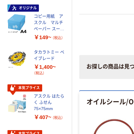
オリジナル
オリジナル
コピー用紙 ア
ゴミ袋 エコノミ
スクル マルチ
ータイプ 乳白半
ペーパー スーパ
透明 高密度タイ
ーホワイト+
プ 詰替用 バイ
￥149~
￥616~
（税込）
（税込）
オマス素材10％
配合
タカラトミー ベ
オリジナル
イブレード
乾電池 単3
お探しの商品は見
￥1,400~
形 アルカリ乾
（税込）
電池 北欧パッ
ケージ アスク
￥140~
（税込）
ルオリジナル
本気プライス
アスクル はたら
オイルシール/O
本気プライス
く ふせん
ティッシュペー
75×75mm
パー ボックス
￥407~
（税込）
150組 5箱入 ア
スクル スマート
￥328~
（税込）
コンパクト ビ
本気プライス