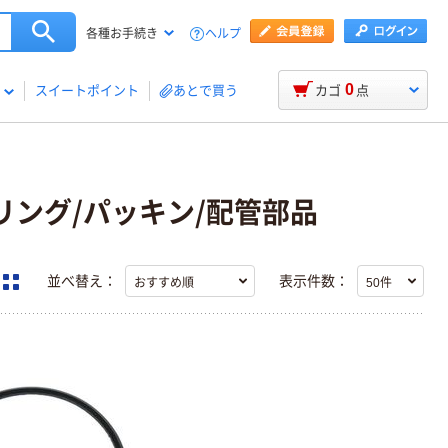
ヘルプ
各種お手続き
0
スイートポイント
あとで買う
カゴ
点
/Oリング/パッキン/配管部品
並べ替え：
表示件数：