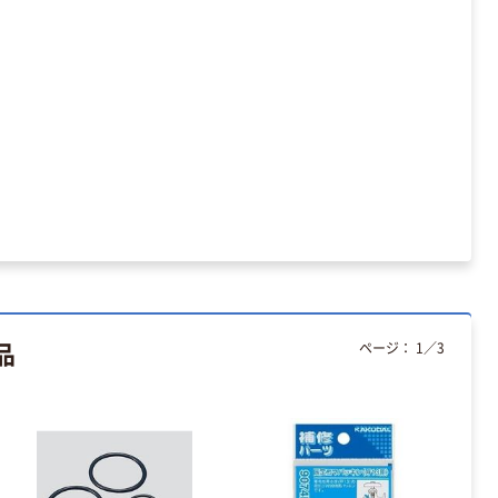
証
アスクル トイ
レのおそうじシ
ート 大王製紙
共同企画 トイ
￥330~
（税込）
レクリーナー
トイレシート
オリジナル
本気プライス
アスクル フラッ
トファイル エコ
ノミータイプ
A4タテ(コクヨ
￥115~
（税込）
製造）
品
ページ：
1
／
3