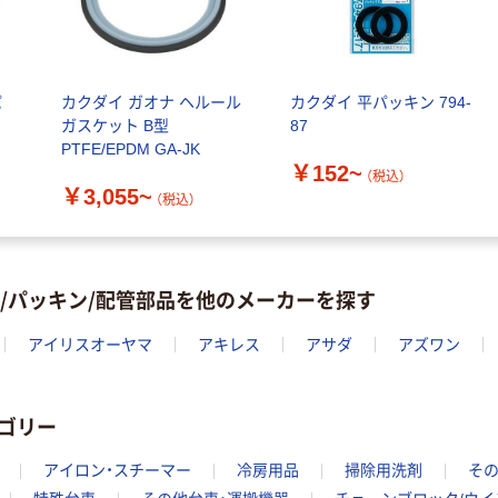
パ
カクダイ ガオナ ヘルール
カクダイ 平パッキン 794-
ガスケット B型
87
PTFE/EPDM GA-JK
￥152~
（税込）
￥3,055~
（税込）
グ/パッキン/配管部品を他のメーカーを探す
アイリスオーヤマ
アキレス
アサダ
アズワン
ゴリー
アイロン・スチーマー
冷房用品
掃除用洗剤
その