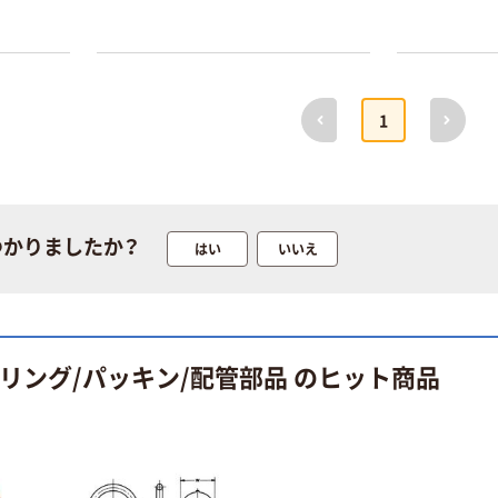
本気プライス
オリジナル
アスクル はたら
アスクル 「現場
く ふせん
のチカラ」 養生
50×15mm
テープ
前へ
次へ
1
￥386~
￥358~
（税込）
（税込）
本気プライス
オリジナル
トイレットペー
サントリー 伊右
つかりましたか？
はい
いいえ
パー ダブル60
衛門 「お茶、どう
ｍ 再生紙
ぞ。」 緑茶
100% 6ロール
￥460~
￥528~
（税込）
（税込）
リサイクル100
芯あり FSC認
リング/パッキン/配管部品 のヒット商品
証
オリジナル
オリジナル
乾電池 単4
アスクル プラス
形 アルカリ乾
チックグローブ
電池 北欧パッ
粉なし（パウダ
ケージ アスク
ーフリー）
￥140~
￥398~
（税込）
（税込）
ルオリジナル