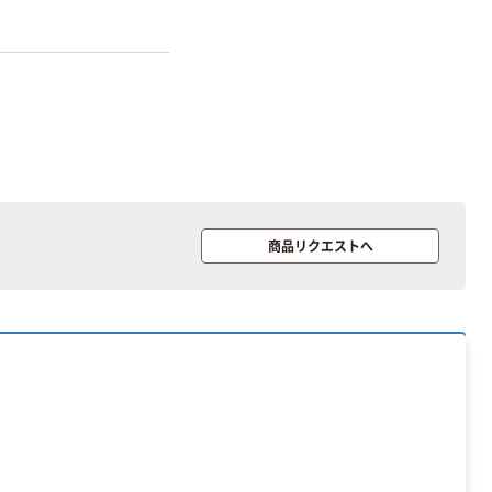
本気プライス
本気プライス
アスクル はたら
キングジム テプ
く ふせん 付箋
ラ TEPRA
75×25mm
PRO【純正】テー
プ 白ラベル
￥377~
￥914~
（税込）
（税込）
12mm幅 （黒文
字）
富士フイルム チ
本気プライス
ェキ専用フィル
ニチバン セロテ
ム INSTAX MINI
商品リクエストへ
ープ 大巻
WW2
￥1,580~
￥124~
（税込）
（税込）
本気プライス
本気プライス
アスクル セロハ
トイレットペー
ンテープ
パー シングル
120ｍ 再生紙
￥216~
（税込）
100% 6ロール
￥470~
（税込）
リサイクル100
本気プライス
芯あり FSC認