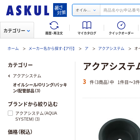
...
オイル
カテゴリー
履歴・再注文
マイカタログ
クイックオーダー
ホーム
メーカー名から探す-【ア行】
ア
アクアシステム
オ
アクアシステム(
カテゴリー
アクアシステム
3
件（3商品）中
1件目〜3
オイルシール/Oリング/パッキ
ン/配管部品（3）
ブランドから絞り込む
アクアシステム（AQUA
SYSTEM）（3）
価格（税込）