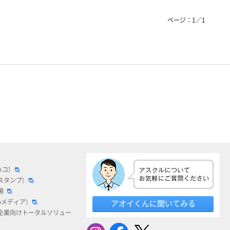
ページ：
1
／
1
ハコ）
スタンプ）
場
bメディア）
アオイくんに聞いてみる
企業向けトータルソリュー