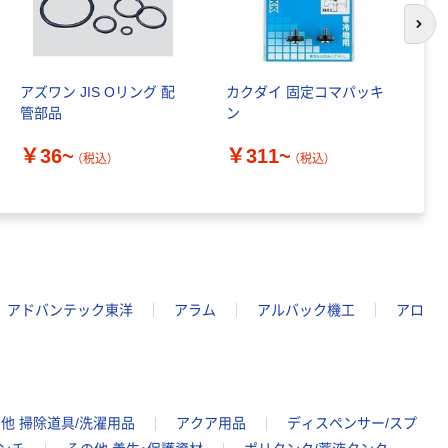
次の
アズワン JIS Oリング 配
カクダイ 固定コマパッキ
K
管部品
ン
ッ
￥36~
￥311~
￥
（税込）
（税込）
アドバンテック東洋
アラム
アルバック機工
アロ
他 掃除道具/洗濯用品
アクア用品
ディスペンサー/スプ