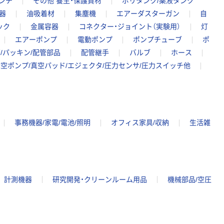
ンチ
その他 養生・保護資材
ポリタンク/薬液タンク
器
油吸着材
集塵機
エアーダスターガン
自
ック
金属容器
コネクター・ジョイント（実験用）
灯
エアーポンプ
電動ポンプ
ポンプチューブ
ポ
/パッキン/配管部品
配管継手
バルブ
ホース
空ポンプ/真空パッド/エジェクタ/圧力センサ/圧力スイッチ他
事務機器/家電/電池/照明
オフィス家具/収納
生活雑
計測機器
研究開発・クリーンルーム用品
機械部品/空圧