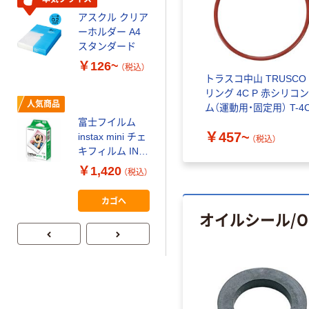
ビッド PEFC認
アスクル クリア
証
オリジナル
ーホルダー A4
コピー用紙 マ
スタンダード
ルチペーパー
￥126~
（税込）
スーパーエコノ
トラスコ中山 TRUSCO
ミー+
￥149~
リング 4C P 赤シリコ
（税込）
人気商品
ム（運動用・固定用） T-4
富士フイルム
本気プライス
￥457~
instax mini チェ
（税込）
【ガムテープ】ア
キフィルム INS
スクル 現場のチ
MINI JP1 1パッ
￥1,420
（税込）
カラ 厚さ
ク（10枚入り）
0.22mm 布テー
￥145~
（税込）
カゴへ
プ
オイルシール/