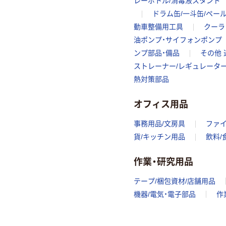
レーボトル/消毒液スタンド
ドラム缶/一斗缶/ペー
動車整備用工具
クーラ
油ポンプ・サイフォンポンプ
ンプ部品・備品
その他 
ストレーナー/レギュレータ
熱対策部品
オフィス用品
事務用品/文房具
ファ
貨/キッチン用品
飲料/
作業・研究用品
テープ/梱包資材/店舗用品
機器/電気・電子部品
作