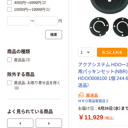
4000円～6999円（2）
10000円～19999円（1）
〜
円
検索
商品の種類
カゴに入れる
直送品（3）
アクアシステム HDOー20
用パッキンセット(NBR)
除外する商品
HDOO008100 1個 244-
直送品、お取り寄せ品を除く
送品）
（0）
直送品
ＭＲＯ商品取扱店２
お届け日
8月26日（水）ま
よく見られている商品
￥11,929
（税込）