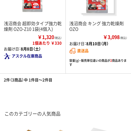
浅沼商会 超即効タイプ強力乾
浅沼商会 キング 強力乾燥剤
燥剤 OZO-Z10 1袋(4個入)
OZO
￥1,320
￥3,098
（税込）
（税込）
1個あたり ￥330
お届け日：
8月10日（月）
お届け日：
8月8日（土）
直送品
アスクル在庫商品
容量(g)・販売単位違いの商品が
2
商品ありま
す
2件（3商品）中 1件目～2件目
このカテゴリーの人気商品