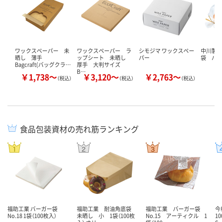
ワックスペーパー 未
ワックスペーパー ラ
シモジマ ワックスペー
中川製袋
晒し 薄手
ップシート 未晒し
パー
袋 パ
Bagcraft(バッグクラ…
厚手 大判サイズ
B…
￥1,738～
￥3,120～
￥2,763～
￥
（税込）
（税込）
（税込）
食品包装資材の売れ筋ランキング
福助工業 バーガー袋
福助工業 耐油角底袋
福助工業 バーガー袋
今
No.18 1袋（100枚入）
未晒し 小 1袋（100枚
No.15 アーティクル 1
1