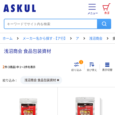
カゴ
メニュー
ホーム
メーカー名から探す - 【ア行】
ア
浅沼商会
浅沼商会 食品包装資材
1
2
件（3商品）中 1～2件を表示
表示切替
絞り込み
並び替え
浅沼商会 食品包装資材
絞り込み