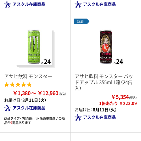
アスクル在庫商品
アスクル在庫商品
新着
アサヒ飲料 モンスター
アサヒ飲料 モンスター バッ
ドアップル 355ml 1箱（24缶
入）
￥1,380
￥12,960
￥5,354
（税込）
お届け日：
8月11日（火）
1缶あたり ￥223.09
アスクル在庫商品
お届け日：
8月11日（火）
アスクル在庫商品
商品タイプ・内容量(ml)・販売単位違いの商
品が
9
商品あります