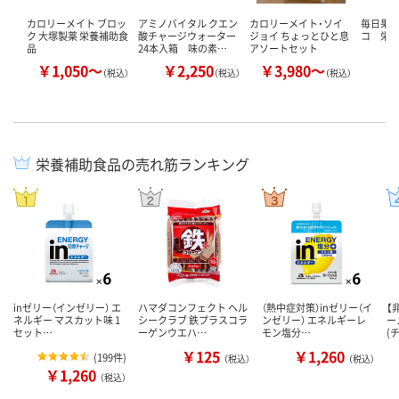
カロリーメイト ブロッ
アミノバイタル クエン
カロリーメイト・ソイ
毎日果
ク 大塚製薬 栄養補助食
酸チャージウォーター
ジョイ ちょっとひと息
コ 栄
品
24本入箱 味の素…
アソートセット
￥1,050～
￥2,250
￥3,980～
￥
（税込）
（税込）
（税込）
栄養補助食品の売れ筋ランキング
inゼリー（インゼリー） エ
ハマダコンフェクト ヘル
（熱中症対策）inゼリー（イ
【
ネルギー マスカット味 1
シークラブ 鉄プラスコラ
ンゼリー） エネルギーレ
ー
セット…
ーゲンウエハ…
モン塩分…
(
￥125
￥1,260
(
199件
)
（税込）
（税込）
￥1,260
（税込）