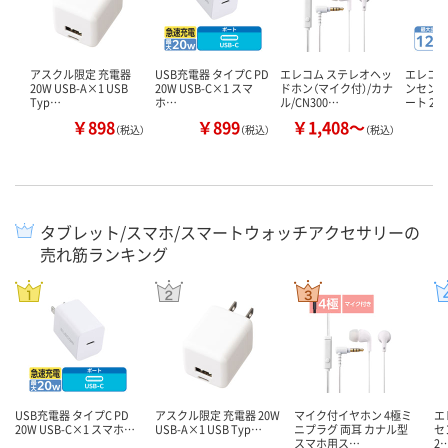
アスクル限定 充電器
USB充電器 タイプC PD
エレコム ステレオヘッ
エレコム
20W USB-A×1 USB
20W USB-C×1 スマ
ドホン（マイク付）/カナ
ンセント 
Typ…
ホ…
ル/CN300…
ート 2…
￥898
￥899
￥1,408～
￥
（税込）
（税込）
（税込）
タブレット/スマホ/スマートウォッチアクセサリーの
売れ筋ランキング
USB充電器 タイプC PD
アスクル限定 充電器 20W
マイク付イヤホン 4極ミ
エ
20W USB-C×1 スマホ…
USB-A×1 USB Typ…
ニプラグ 両耳 カナル型
セ
スマホ用ス…
2