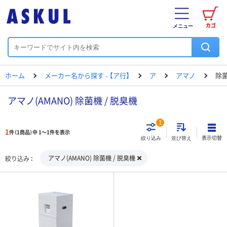
カゴ
メニュー
ホーム
メーカー名から探す - 【ア行】
ア
アマノ
除菌
アマノ(AMANO) 除菌機 / 脱臭機
1
1
件（1商品）中 1～1件を表示
表示切替
絞り込み
並び替え
アマノ(AMANO) 除菌機 / 脱臭機
絞り込み