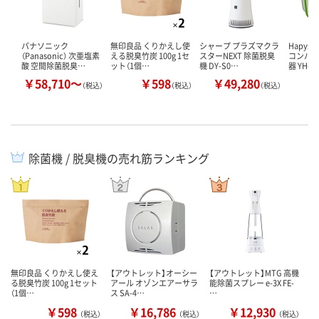
パナソニック
無印良品 くりかえし使
シャープ プラズマクラ
Hapys
（Panasonic） 次亜塩素
える脱臭竹炭 100g 1セ
スターNEXT 除菌脱臭
コンパ
酸 空間除菌脱臭…
ット（1個…
機 DY-S0…
器 YH-4
￥58,710～
￥598
￥49,280
￥
（税込）
（税込）
（税込）
除菌機 / 脱臭機の売れ筋ランキング
無印良品 くりかえし使え
【アウトレット】オーシー
【アウトレット】MTG 高機
る脱臭竹炭 100g 1セット
アール オゾンエアーサラ
能除菌スプレー e-3X FE-
（1個…
ス SA-4…
…
￥598
￥16,786
￥12,930
（税込）
（税込）
（税込）