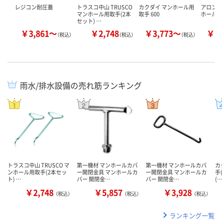
レジコン耐圧蓋
トラスコ中山 TRUSCO
カクダイ マンホール用
アロン化
マンホール用取手(2本
取手 600
ホール
セット) …
￥3,861～
￥2,748
￥3,773～
￥7
（税込）
（税込）
（税込）
雨水/排水設備の売れ筋ランキング
トラスコ中山 TRUSCO マ
第一機材 マンホールカバ
第一機材 マンホールカバ
カ
ンホール用取手(2本セッ
ー開閉金具 マンホールカ
ー開閉金具 マンホールカ
手(
ト) …
バー 開閉金…
バー 開閉金…
(
￥2,748
￥5,857
￥3,928
（税込）
（税込）
（税込）
ランキング一覧