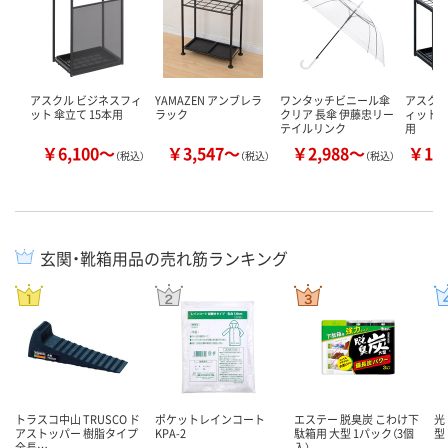
アスクル ビジネスフィ
YAMAZEN アンブレラ
ワンタッチビニール傘
アスク
ット 傘立て 15本用
ラック
クリア 長傘 伊藤忠リー
ィット 
テイルリンク
用
￥6,100～
￥3,547～
￥2,988～
￥14
（税込）
（税込）
（税込）
玄関・靴箱用品の売れ筋ランキング
トラスコ中山 TRUSCO ド
ポケットレインコート
エステー 脱臭炭 こわけ下
光
アストッパー 樹脂タイプ
KPA-2
駄箱用 大型 1パック（3個
型
全長…
入）