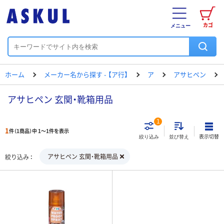
カゴ
メニュー
ホーム
メーカー名から探す - 【ア行】
ア
アサヒペン
アサヒペン 玄関・靴箱用品
1
1
件（1商品）中 1～1件を表示
表示切替
絞り込み
並び替え
アサヒペン 玄関・靴箱用品
絞り込み