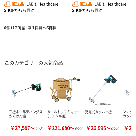
直送品
LAB & Healthcare
直送品
LAB & Healthcare
SHOPからお届け
SHOPからお届け
6件（17商品）中 1件目～6件目
このカテゴリーの人気商品
工機ホールディングス
カールトップミキサー
充電式カクハン機
マキタ（M
かくはん機
（モルタル用）
カクハン
￥27,597～
￥221,680～
￥26,996～
￥27
（税込）
（税込）
（税込）