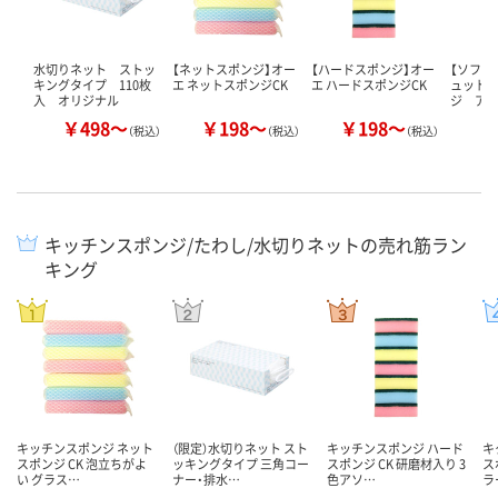
水切りネット ストッ
【ネットスポンジ】オー
【ハードスポンジ】オー
【ソフト
キングタイプ 110枚
エ ネットスポンジCK
エ ハードスポンジCK
ュット
入 オリジナル
ジ ア
￥498～
￥198～
￥198～
￥
（税込）
（税込）
（税込）
キッチンスポンジ/たわし/水切りネットの売れ筋ラン
キング
キッチンスポンジ ネット
（限定）水切りネット スト
キッチンスポンジ ハード
キ
スポンジ CK 泡立ちがよ
ッキングタイプ 三角コー
スポンジ CK 研磨材入り 3
ス
い グラス…
ナー・排水…
色アソ…
ラ