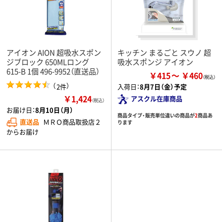
アイオン AION 超吸水スポン
キッチン まるごと スウノ 超
ジブロック 650MLロング
吸水スポンジ アイオン
615-B 1個 496-9952（直送品）
￥415
￥460
（
）
2件
入荷日：
8月7日（金）予定
￥1,424
アスクル在庫商品
（税込）
お届け日：
8月10日（月）
商品タイプ・販売単位違いの商品が
2
商品あ
直送品
ＭＲＯ商品取扱店２
ります
からお届け