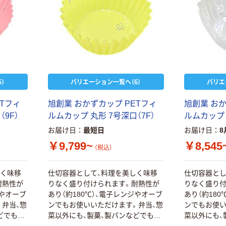
）
バリエーション一覧へ（6）
バリエ
ETフィ
旭創業 おかずカップ PETフィ
旭創業 おか
9F）
ルムカップ 丸形 7号深口（7F）
ルムカップ 
お届け日
最短日
お届け日
8
￥9,799~
￥8,545
（税込）
しく味移
仕切容器として、料理を美しく味移
仕切容器とし
耐熱性が
りなく盛り付けられます。耐熱性が
りなく盛り付
ジやオーブ
あり（約180℃）、電子レンジやオーブ
あり（約18
弁当、惣
ンでもお使いいただけます。弁当、惣
ンでもお使い
どでもご
菜以外にも、製菓、製パンなどでもご
菜以外にも、
利用いただけます。
利用いただけ