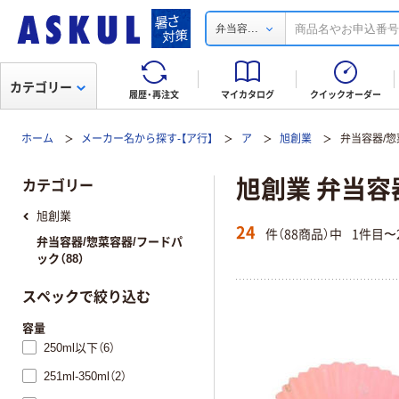
...
弁当容
カテゴリー
履歴・再注文
マイカタログ
クイックオーダー
ホーム
メーカー名から探す-【ア行】
ア
旭創業
弁当容器/惣
旭創業 弁当容
カテゴリー
旭創業
24
件（88商品）中
1件目〜
弁当容器/惣菜容器/フードパ
ック（88）
スペックで絞り込む
容量
250ml以下（6）
251ml-350ml（2）