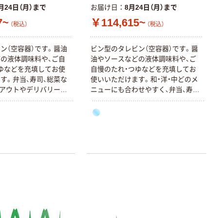
月24日（月）まで
お届け日
8月24日（月）まで
7~
￥114,615~
（税込）
（税込）
ン（空容器）です。醤油
ビン型のタレビン（空容器）です。醤
の液体調味料や、ご自
油やソースなどの液体調味料や、ご
ゆなどを充填してお使
自慢のたれ・つゆなどを充填してお
す。弁当、寿司、総菜な
使いいただけます。和・洋・中どのメ
アウトやデリバリーに
ニューにも合わせやすく、弁当、寿
だけます。
司、総菜などに。テイクアウトやデリ
バリーにもお使いいただけます。
本気プライス
本気プライス
アスクル はたら
キングジム テプ
く ふせん 付箋
ラ TEPRA
75×25mm
PRO【純正】テー
プ 白ラベル
￥377~
￥914~
（税込）
（税込）
12mm幅 （黒文
字）
富士フイルム チ
本気プライス
ェキ専用フィル
ニチバン セロテ
ム INSTAX MINI
ープ 大巻
WW2