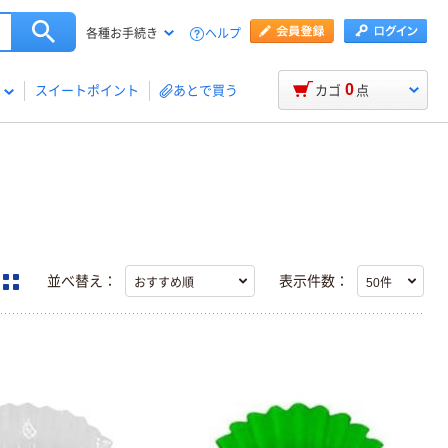
ヘルプ
各種お手続き
0
スイートポイント
あとで買う
カゴ
点
並べ替え：
表示件数：