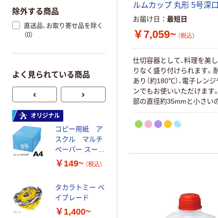
ルムカップ 丸形 5号深口（
除外する商品
お届け日
最短日
直送品、お取り寄せ品を除く
￥7,059~
（0）
（税込）
仕切容器として、料理を美
りなく盛り付けられます。
よく見られている商品
あり（約180℃）、電子レン
ンでもお使いいただけます
部の直径約35mmと小さい
など少量の盛り付けや一口
オリジナル
オリジナル
お菓子などに便利です。
コピー用紙 ア
ゴミ袋 エコノミ
スクル マルチ
ータイプ 乳白半
ペーパー スーパ
透明 高密度タイ
ーホワイト+
プ 詰替用 バイ
￥149~
￥616~
（税込）
（税込）
オマス素材10％
配合
タカラトミー ベ
オリジナル
イブレード
乾電池 単3
￥1,400~
形 アルカリ乾