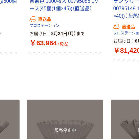
(9500個
普通色 1000枚入 00795085 1ケ
ラン グリー
ース(45個(1個×45))（直送品）
00795149
×40))（直送
直送品
プロステーション
直送品
で
お届け日
8月24日（月）まで
プロステーシ
お届け日
8
￥63,964
（税込）
￥81,42
販売停止中