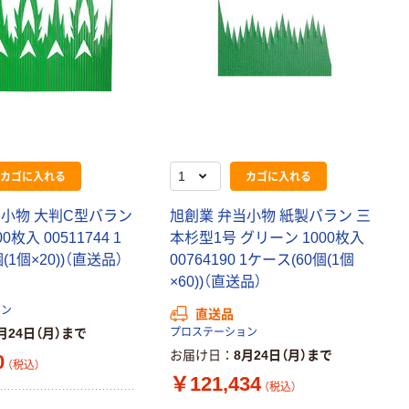
￥1,580~
￥124~
（税込）
（税込）
本気プライス
本気プライス
アスクル セロハ
トイレットペー
ンテープ
パー シングル
120ｍ 再生紙
￥216~
（税込）
100% 6ロール
￥470~
（税込）
リサイクル100
カゴに入れる
カゴに入れる
本気プライス
芯あり FSC認
証
アスクル トイ
当小物 大判C型バラン
旭創業 弁当小物 紙製バラン 三
レのおそうじシ
枚入 00511744 1
本杉型1号 グリーン 1000枚入
ート 大王製紙
(1個×20))（直送品）
00764190 1ケース(60個(1個
共同企画 トイ
￥330~
（税込）
×60))（直送品）
レクリーナー
トイレシート
ョン
直送品
オリジナル
本気プライス
月24日（月）まで
プロステーション
アスクル フラッ
お届け日
8月24日（月）まで
0
（税込）
トファイル エコ
￥121,434
（税込）
ノミータイプ
A4タテ(コクヨ