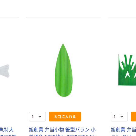
エスワン（OS-1）
100％ 200枚
￥159~
（税込）
FSC認証 シング
￥149~
（税込）
ル 大王製紙共同
企画 オリジナル
カゴに入れる
 魚特大
旭創業 弁当小物 笹型バラン 小
旭創業 弁