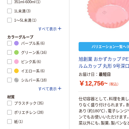
351ml-600ml（1）
1L未満（3）
1～5L未満（1）
すべて表示
カラーグループ
パープル系（6）
バリエーション一覧へ（6
グリーン系（16）
旭創業 おかずカップ P
ピンク系（6）
ルムカップ 丸形 9号深口（
イエロー系（6）
お届け日
最短日
シルバー系（18）
￥12,756~
（税込）
すべて表示
材質
仕切容器として、料理を美
プラスチック（35）
りなく盛り付けられます。
あり（約180℃）、電子レン
ポリエチレン（28）
ンでもお使いいただけます。
紙（1）
菜以外にも、製菓、製パンな
利用いただけます。