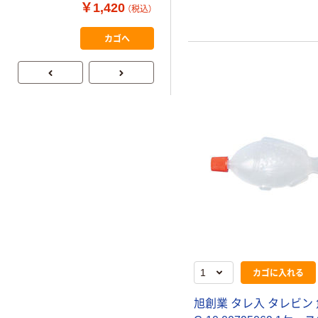
MINI JP1 1パッ
￥1,420
（税込）
カラ 厚さ
ク（10枚入り）
0.22mm 布テー
￥145~
（税込）
カゴへ
プ
カゴに入れる
旭創業 タレ入 タレビン