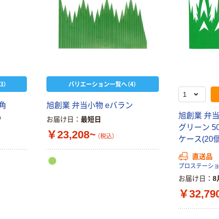
ｍ 再生紙
ぞ。」 緑茶
100% 6ロール
￥460~
￥528~
（税込）
（税込）
リサイクル100
芯あり FSC認
証
オリジナル
オリジナル
乾電池 単4
アスクル プラス
形 アルカリ乾
チックグローブ
電池 北欧パッ
粉なし（パウダ
3）
バリエーション一覧へ（4）
ケージ アスク
ーフリー）
￥140~
￥398~
（税込）
（税込）
ルオリジナル
角
旭創業 弁当小物 eバラン
旭創業 弁
富士フイルム
で
お届け日
最短日
オリジナル
グリーン 500
instax mini13
￥23,208~
アスクルオリジ
（税込）
INS MINI 13
ケース(20個
ナル ラミネー
￥12,100~
トフィルム A4
直送品
（税込）
サイズ
プロステーシ
￥458~
（税込）
100μ（ミクロン）
お届け日
8
本気プライス
￥32,79
本気プライス
大塚製薬工場
ペーパータオル
経口補水液 オー
中判 再生紙