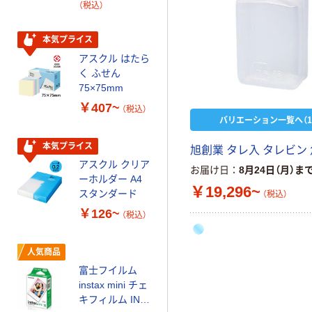
（税込）
電池 北欧パッ
ケージ アスク
￥140~
（税込）
ルオリジナル
本気プライス
アスクル はたら
本気プライス
く ふせん
ティッシュペー
75×75mm
パー ボックス
￥407~
（税込）
150組 5箱入 ア
バリエーション一覧へ（1
スクル スマート
￥328~
（税込）
コンパクト ビ
本気プライス
旭創業 タレ入 タレビン 
ビッド PEFC認
アスクル クリア
お届け日
8月24日（月）ま
証
オリジナル
ーホルダー A4
￥19,296~
コピー用紙 マ
スタンダード
（税込）
ルチペーパー
￥126~
（税込）
スーパーエコノ
ミー+
￥149~
（税込）
人気商品
富士フイルム
本気プライス
instax mini チェ
【ガムテープ】ア
キフィルム INS
スクル 現場のチ