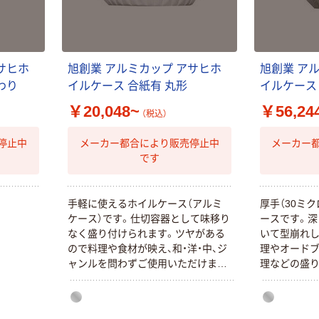
サヒホ
旭創業 アルミカップ アサヒホ
旭創業 ア
わり
イルケース 合紙有 丸形
イルケース
￥20,048~
￥56,24
（税込）
停止中
メーカー都合により販売停止中
メーカー
です
手軽に使えるホイルケース（アルミ
厚手（30ミ
ケース）です。仕切容器として味移り
ースです。深
なく盛り付けられます。ツヤがある
いて型崩れし
ので料理や食材が映え、和・洋・中、ジ
理やオードブ
ャンルを問わずご使用いただけま
理などの盛
す。弁当、総菜以外にも、製菓、製パン
す。見た目が
などでもご利用いただけます。1枚1
して以外に
枚はがしやすい合紙（あいし）入りで
いただけます