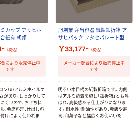
ルミカップ アサヒホ
旭創業 弁当容器 紙製銀折箱 ア
 合紙有 朝顔
サヒパック フタセパレート型
4~
￥33,177~
（税込）
（税込）
都合により販売停止中
メーカー都合により販売停止中
です
です
クロン）のアルミホイルケ
明るい木目柄の紙製折箱です。内側
さがあり、しっかりして
はアルミ蒸着を施し「銀折箱」とも呼
にくいので、おせち料
ばれ、高級感ある仕上がりになりま
ル、会席料理、仕出し料
す。耐水性・耐油性があり、赤飯や寿
り付けによく使われま
司、和菓子など幅広くお使いいただ
上品で、おかずカップと
けます。のせ蓋になっていますので、
和菓子など幅広くご利用
盛り付けや包装がラクです。折りた
。1枚1枚はがしやす
たんだ状態で梱包していますので省