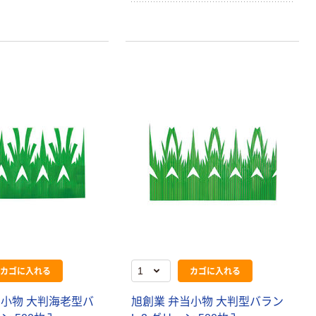
￥115~
（税込）
製造）
カゴに入れる
カゴに入れる
当小物 大判海老型バ
旭創業 弁当小物 大判型バラン