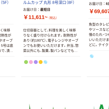
5F）
ルムカップ 丸形 8号深口（8F）
お届け日
8
お届け日
最短日
￥69,60
￥11,611~
（税込）
魚型のタレビ
やソースなど
しく味移
仕切容器として、料理を美しく味移
慢のたれ・つ
耐熱性が
りなく盛り付けられます。耐熱性が
いいただけま
ジやオーブ
あり（約180℃）、電子レンジやオーブ
どに。テイク
。5号は底
ンでもお使いいただけます。弁当、惣
もお使いいた
ので、漬物
菜以外にも、製菓、製パンなどでもご
サイズの
利用いただけます。
本気プライス
オリジナル
アスクル はたら
アスクル 「現場
く ふせん
のチカラ」 養生
50×15mm
テープ
￥386~
￥358~
（税込）
（税込）
本気プライス
オリジナル
トイレットペー
サントリー 伊右
パー ダブル60
衛門 「お茶、どう