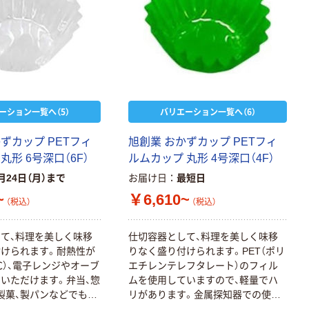
ーション一覧へ（5）
バリエーション一覧へ（6）
ずカップ PETフィ
旭創業 おかずカップ PETフィ
丸形 6号深口（6F）
ルムカップ 丸形 4号深口（4F）
月24日（月）まで
お届け日
最短日
~
￥6,610~
（税込）
（税込）
て、料理を美しく味移
仕切容器として、料理を美しく味移
けられます。耐熱性が
りなく盛り付けられます。PET（ポリ
0℃）、電子レンジやオーブ
エチレンテレフタレート）のフィル
いただけます。弁当、惣
ムを使用していますので、軽量でハ
製菓、製パンなどでもご
リがあります。金属探知器での使用
ます。
が可能です。耐熱性があり（約