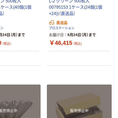
ン 500枚入
L-2 グリーン 500枚入
 1ケース(40個(1個
00795153 1ケース(24個(1個
品）
×24))（直送品）
直送品
ョン
プロステーション
月24日（月）まで
お届け日
8月24日（月）まで
0
￥46,415
（税込）
（税込）
販売停止中
販売停止中