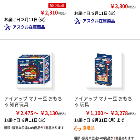
￥3,300
50.0%off
（税込）
￥2,310
お届け日：
8月11日（火）
（税込）
お届け日：
8月11日（火）
アスクル在庫商品
アスクル在庫商品
アイアップ マナー豆 おもち
アイアップ マナー豆 おもち
ゃ 知育玩具
ゃ 玩具
￥2,475
￥3,130
￥1,100
￥3,278
お届け日：
8月11日（火）
お届け日：
8月31日（月）まで
直送品
種類・販売単位違いの商品が
2
商品あります
種類・販売単位違いの商品が
3
商品あります