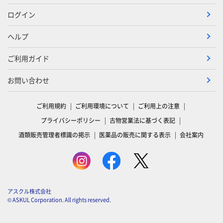
ログイン
ヘルプ
ご利用ガイド
お問い合わせ
ご利用規約
ご利用環境について
ご利用上の注意
プライバシーポリシー
古物営業法に基づく表記
酒類販売管理者標識の掲示
医薬品の販売に関する表示
会社案内
アスクル株式会社
© ASKUL Corporation. All rights reserved.