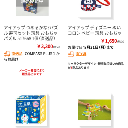
アイアップ つめるかな?パズ
アイアップ ディズニー ぬい
ル 寿司セット 玩具 おもちゃ
コロン ベビー 玩具 おもちゃ
パズル 517668 1個（直送品）
￥1,650
（税込）
￥3,300
お届け日：
8月31日（月）まで
（税込）
直送品
COMPASS PLUS１か
直送品
らお届け
キャラクターデザイン・販売単位違いの商品
が
5
商品あります
メーカー都合により
販売停止中です