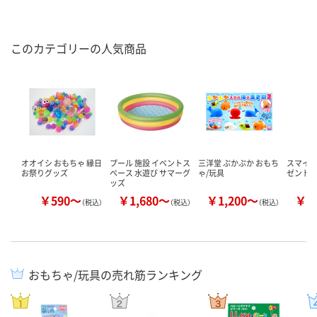
このカテゴリーの人気商品
オオイシ おもちゃ 縁日
プール 施設 イベントス
三洋堂 ぷかぷか おもち
スマイル
お祭りグッズ
ペース 水遊び サマーグ
ゃ/玩具
ゼント 
ッズ
￥590～
￥1,680～
￥1,200～
￥2
（税込）
（税込）
（税込）
おもちゃ/玩具の売れ筋ランキング