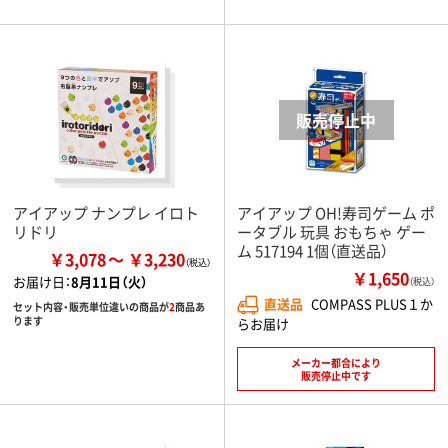
アイアップ ナンプレ イロト
アイアップ OH!寿司ゲーム ポ
リドリ
ータブル 玩具 おもちゃ ゲー
ム 517194 1個（直送品）
￥3,078
￥3,230
￥1,650
お届け日：
8月11日（火）
（税込）
直送品
COMPASS PLUS１か
セット内容・販売単位違いの商品が
2
商品あ
ります
らお届け
メーカー都合により
販売停止中です