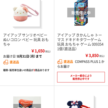
アイアップ サンリオベビー
アイアップ きかんしゃ トー
ぬいコロン ベビー 玩具 おも
マス ドキドキタワーゲーム
ちゃ
玩具 おもちゃ ゲーム 009354
1個（直送品）
￥1,650
（税込）
￥3,850
お届け日：
8月31日（月）まで
（税込）
直送品
COMPASS PLUS１か
直送品
らお届け
種類・販売単位違いの商品が
3
商品あります
メーカー都合により
販売停止中です