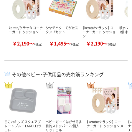
kerata/ケラッタ コーナ
シヤチハタ てがたス
【kerata/ケラッタ】 コ
噴水マッ
ーガード クッション
タンプセット
ーナーガード クッショ
1個 永和
ン
￥2,190～
￥1,495～
￥2,190～
￥
（税込）
（税込）
（税込）
その他ベビー・子供用品の売れ筋ランキング
らこれキッズ スクエアプ
ベビーガード はがせる多
【kerata/ケラッタ】 コー
【
レート ブルー LAKOLE/ラ
目的ストッパーR 2個入
ナーガード クッション メ
ナ
コレ
リッチェル
ー…
チ