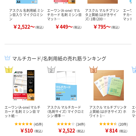
アスクル 名刺用紙 ミシ
エーワン（A-one） マル
アスクル マルチプリン
エーワン（
ン目入り マイクロミシ
チカード 名刺 ミシン目
タ上質紙（はがきサイ
チカード
ン
マット…
ズ） 1冊（200…
マット
￥2,522～
￥449～
￥795～
￥
（税込）
（税込）
（税込）
マルチカード/名刺用紙の売れ筋ランキング
エーワン（A-one）マルチ
アスクル マルチカード
アスクル マルチプリンタ
エ
カード 名刺 ミシン目 マ
（名刺サイズ） マイクロミ
上質紙（はがきサイズ） ホ
カ
ット紙…
シン 標準 …
ワイト 1…
マ
(
45件
)
(
34件
)
(
20件
)
￥510
￥2,522
￥814
（税込）
（税込）
（税込）