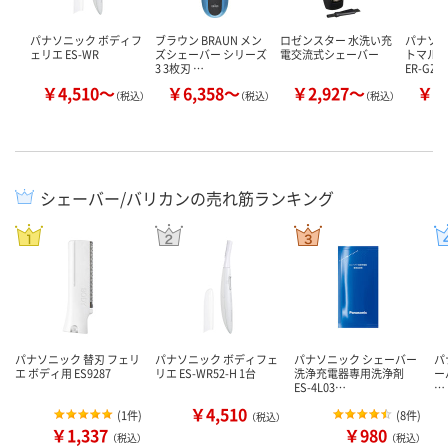
パナソニック ボディフ
ブラウン BRAUN メン
ロゼンスター 水洗い充
パナソニ
ェリエ ES-WR
ズシェーバー シリーズ
電交流式シェーバー
トマル
3 3枚刃 …
ER-GZ5
￥4,510～
￥6,358～
￥2,927～
￥3
（税込）
（税込）
（税込）
シェーバー/バリカンの売れ筋ランキング
パナソニック 替刃 フェリ
パナソニック ボディフェ
パナソニック シェーバー
パ
エ ボディ用 ES9287
リエ ES-WR52-H 1台
洗浄充電器専用洗浄剤
ー
ES-4L03…
…
￥4,510
(
1件
)
(
8件
)
（税込）
￥1,337
￥980
（税込）
（税込）