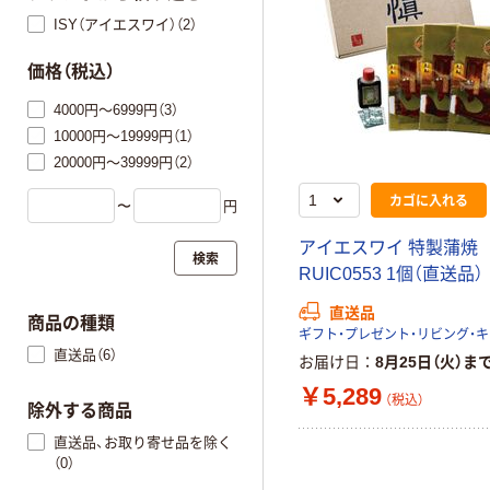
ISY（アイエスワイ）（2）
価格（税込）
4000円～6999円（3）
10000円～19999円（1）
20000円～39999円（2）
カゴに入れる
〜
円
アイエスワイ 特製蒲焼
検索
RUIC0553 1個（直送品）
直送品
商品の種類
直送品（6）
お届け日
8月25日（火）ま
￥5,289
（税込）
除外する商品
直送品、お取り寄せ品を除く
（0）