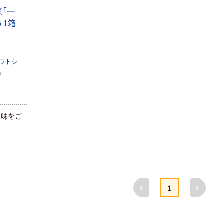
レス 10本
PEFC認証
烹「一
オリジナル
本気プライス
 1箱
【アスクル限定】
ペーパータオル
ファーストレイ
中判 バージンパ
ト ニトリルグ
ルプ100％ 200
ローブ ブル
￥698~
（税込）
枚入 PEFC認証
株式会社アデリー（バラエティギフトショップ）
ー 粉なし（パ
￥156~
（税込）
シングル アスク
で
ウダーフリー）
ルオリジナル
人気商品
オリジナル
サントリー 天然
【アスクル限定】
水 ミネラルウォ
の味をご
ファーストレイ
ーター ペットボ
ト ニトリルグ
トル
￥686~
（税込）
ローブ ホワイ
￥698~
（税込）
ト 粉なし（パ
ウダーフリー）
期間限定価格
本気プライス
アスクル プラ
ファーストレイ
前へ
次へ
スチックグロー
1
ト ホワイト紙コ
ブ 薄手 粉な
ップ
し（パウダーフ
￥298~
（税込）
リー）
￥374~
（税込）