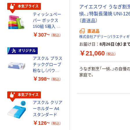
企画 オリジナル
アイエスワイ うなぎ割
本気プライス
本気プライス
愼、」特製長蒲焼 UNI-126
ティッシュペー
アスクル 耳にや
パー ボックス
さしい やわらか
（直送品）
150組 5箱入 ア
いマスク
直送品
スクル スマート
￥307~
￥458~
（税込）
（税込）
コンパクト ビ
お届け日
8月26日（水）ま
ビッド PEFC認
証
オリジナル
本気プライス
￥21,060
（税込）
アスクル プラス
ペーパータオル
チックグローブ
小判・シングル
うなぎ割烹「一愼、」の自慢
粉なし（パウダ
再生紙 200枚
家庭で。
ーフリー）
FSC認証紙 アス
￥398~
￥143~
（税込）
（税込）
クルオリジナル
本気プライス
本気プライス
アスクル クリア
アスクル トイ
ーホルダー A4
レのおそうじシ
スタンダード
ート 大王製紙
共同企画 トイ
￥126~
￥330~
（税込）
（税込）
レクリーナー