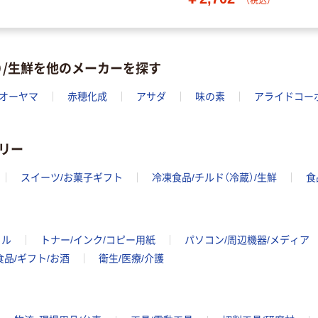
（税込）
）/生鮮を他のメーカーを探す
オーヤマ
赤穂化成
アサダ
味の素
アライドコー
リー
スイーツ/お菓子ギフト
冷凍食品/チルド（冷蔵）/生鮮
食
イル
トナー/インク/コピー用紙
パソコン/周辺機器/メディア
食品/ギフト/お酒
衛生/医療/介護