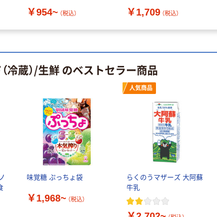
ベット
ポーツドリンク味 14個入
￥954~
￥1,709
1セット（1袋×8）
（税込）
（税込）
（冷蔵）/生鮮 のベストセラー商品
人気商品
ノ
味覚糖 ぷっちょ袋
らくのうマザーズ 大阿蘇
食
牛乳
￥1,968~
（税込）
￥2,702~