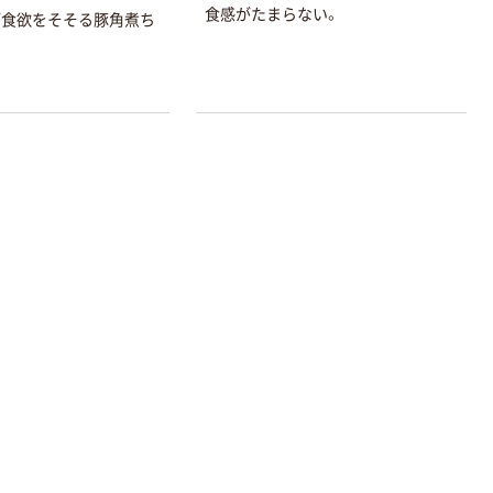
食感がたまらない。
が食欲をそそる豚角煮ち
オリジナル
オリジナル
乾電池 単3
コピー用紙 ア
形 アルカリ乾
スクル マルチ
電池 北欧パッ
ペーパー スーパ
ケージ アスク
ーホワイト+
￥140~
￥149~
（税込）
（税込）
ルオリジナル
本気プライス
本気プライス
【ガムテープ】ア
ペーパータオル
スクル 現場のチ
中判 再生紙
カラ 厚さ
100％ 200枚
0.22mm 布テー
FSC認証 シング
￥145~
￥149~
（税込）
（税込）
プ
ル 大王製紙共同