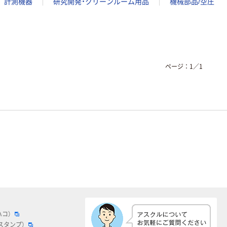
計測機器
研究開発・クリーンルーム用品
機械部品/空圧
ページ：
1
／
1
ハコ）
スタンプ）