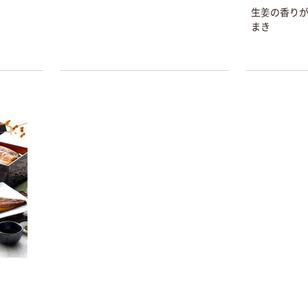
生姜の香り
まき
本気プライス
オリジナル
トイレットペー
スズラン 酒精綿
パー シングル
G バルクタイプ
120ｍ 再生紙
指定医薬部外品
100% 6ロール
￥455~
￥140~
（税込）
（税込）
リサイクル100
芯あり FSC認
証
本気プライス
本気プライス
嬬恋銘水 ナチュ
ティッシュペー
ラルミネラルウ
パー ボックス
ォーター 500ml
モカ 200組 5個
キャップシール
アスクル オリジ
￥1,037~
￥428~
（税込）
付き／2Lラベル
ナルティッシュ
（税込）