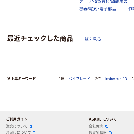
テープ/梱包資材/店舗用品
機器/電気・電子部品
作
最近チェックした商品
一覧を見る
急上昇キーワード
1位
ベイブレード
2位
instax mini13
ご利用ガイド
ASKUL について
注文について
会社案内
お届けについて
投資家情報