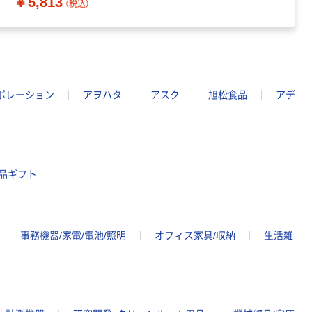
￥5,813
（税込）
ポレーション
アヲハタ
アスク
旭松食品
アデ
品ギフト
事務機器/家電/電池/照明
オフィス家具/収納
生活雑