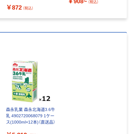
￥908~
￥
ポーツドリンク味 14個入
（税込）
￥872
1セット（1袋×4）
（税込）
森永乳業 森永北海道3.6牛
乳 4902720068079 1ケー
ス(1000ml×12本)（直送品）