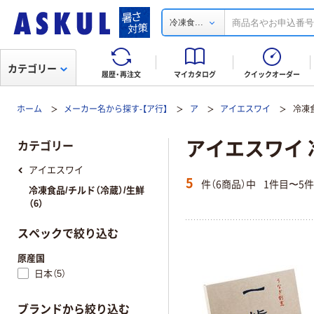
...
冷凍食
カテゴリー
履歴・再注文
マイカタログ
クイックオーダー
ホーム
メーカー名から探す-【ア行】
ア
アイエスワイ
冷凍食
アイエスワイ 
カテゴリー
アイエスワイ
5
件（6商品）中
1件目〜5
冷凍食品/チルド（冷蔵）/生鮮
（6）
スペックで絞り込む
原産国
日本（5）
ブランドから絞り込む