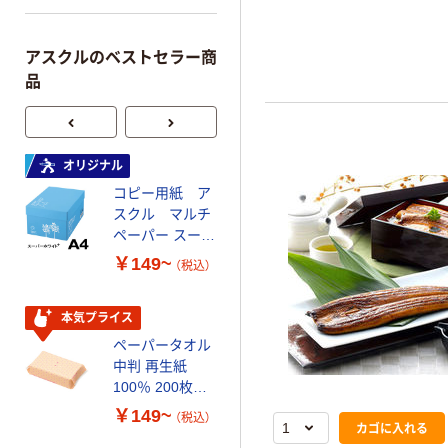
アスクルのベストセラー商
品
オリジナル
本気プライス
コピー用紙 ア
トイレットペー
スクル マルチ
パー ダブル60
ペーパー スーパ
ｍ 再生紙
ーホワイト+
100% 6ロール
￥149~
￥446~
（税込）
（税込）
リサイクル100
芯あり FSC認
証
本気プライス
オリジナル
ペーパータオル
コピー用紙 マ
中判 再生紙
ルチペーパー
100％ 200枚
スーパーエコノ
FSC認証 シング
ミー+
￥149~
￥149~
（税込）
（税込）
カゴに入れる
ル 大王製紙共同