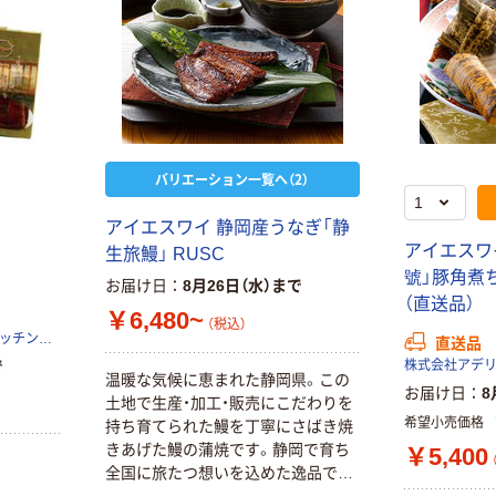
バリエーション一覧へ（2）
アイエスワイ 静岡産うなぎ「静
アイエスワ
生旅鰻」 RUSC
號」豚角煮ち
お届け日
8月26日（水）まで
（直送品）
￥6,480~
（税込）
ギフト・プレゼント・リビング・キッチン用品を扱う専門商社アピデ株式会社
直送品
で
温暖な気候に恵まれた静岡県。この
お届け日
8
土地で生産・加工・販売にこだわりを
希望小売価格
持ち育てられた鰻を丁寧にさばき焼
きあげた鰻の蒲焼です。静岡で育ち
￥5,400
全国に旅たつ想いを込めた逸品で
す。