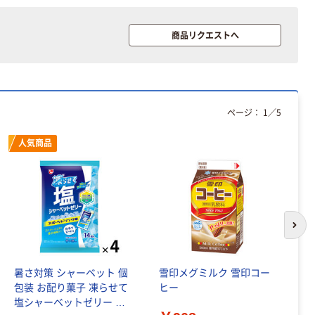
商品リクエストへ
ページ：
1
／
5
人気商品
次の
暑さ対策 シャーベット 個
雪印メグミルク 雪印コー
ロ
包装 お配り菓子 凍らせて
ヒー
シ
塩シャーベットゼリー ス