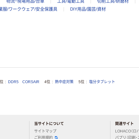
物流・現場用品/台車
工具/電動工具
切削工具/研磨材
業服/ワークウェア/安全保護具
DIY用品/園芸/資材
3位
DDR5 CORSAIR
4位
熱中症対策
5位
塩分タブレット
当サイトについて
関連サイト
アスクルについてお気軽にご質問ください
サイトマップ
LOHACO（ロ
ご利用規約
パプリ（印刷・