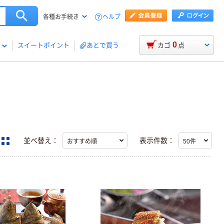
ヘルプ
各種お手続き
0
スイートポイント
あとで買う
カゴ
点
並べ替え：
表示件数：