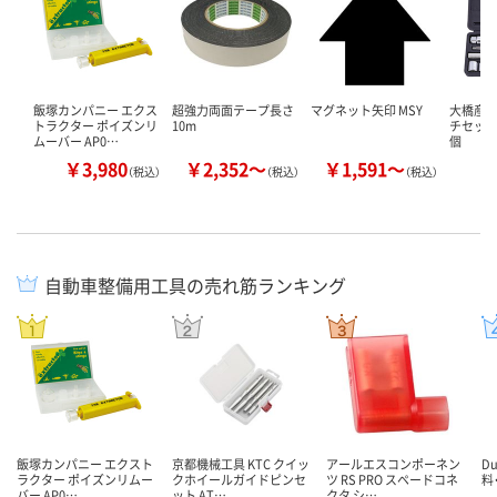
飯塚カンパニー エクス
超強力両面テープ長さ
マグネット矢印 MSY
大橋産業
トラクター ポイズンリ
10m
チセット 2
ムーバー AP0…
個
￥3,980
￥2,352～
￥1,591～
￥
（税込）
（税込）
（税込）
自動車整備用工具の売れ筋ランキング
飯塚カンパニー エクスト
京都機械工具 KTC クイッ
アールエスコンポーネン
Du
ラクター ポイズンリムー
クホイールガイドピンセ
ツ RS PRO スペードコネ
料
バー AP0…
ット AT…
クタ シ…