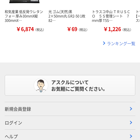
和気産業 低反発ウレタン
光 ゴム(天然)黒
トラスコ中山 ＴＲＵＳＣ
ト
フォー 厚み30mmX縦
2×50mm丸 GR2-50 1枚
Ｏ ５Ｓ管理シート ７
【
300mmX…
82…
ｍｍ厚 T5S…
ス
￥6,874
￥69
￥1,226
（税込）
（税込）
（税込）
ランキング一覧
アスクルについて
お気軽にご質問ください。
新規会員登録
ログイン
ヘルプ