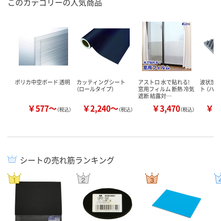
このカテゴリーの人気商品
ポリカ中空ボード 透明
カッティングシート
アストロ 水で貼れる!
波状加
（ロールタイプ）
窓用フィルム 断熱 冷気
ト （ハ
遮断 結露対…
￥577～
￥2,240～
￥3,470
￥3
（税込）
（税込）
（税込）
シートの売れ筋ランキング