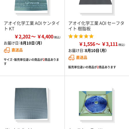
アオイ化学工業 AOI ケンタイ
アオイ化学工業 AOI セーフタ
ト KT
イト 樹脂板
￥2,202
￥4,400
お届け日：
8月10日（月）
￥1,556
￥3,111
直送品
お届け日：
8月10日（月）
直送品
サイズ・販売単位違いの商品が
2
商品ありま
す
販売単位違いの商品が
2
商品あります