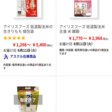
アイリスフーズ 低温製法米の
アイリスフーズ 低温製法米
生きりもち 個包装
主食 米 雑穀
￥1,770
￥2,968
お届け日：
8月11日（火）
￥1,298
￥5,400
お届け日：
8月11日（火）
種類・内容量・販売単位違いの商品が
3
商品あ
ります
アスクル在庫商品
内容量・販売単位違いの商品が
5
商品ありま
す