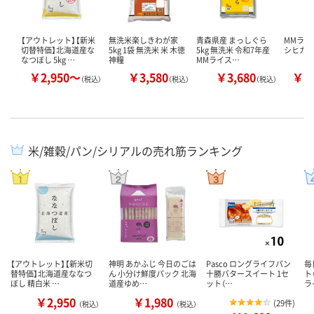
【アウトレット】【新米
無洗米楽しきわが家
青森県産 まっしぐら
MMライ
切替特価】北海道産な
5kg 1袋 無洗米 米 木徳
5kg 無洗米 令和7年産
シヒカ
なつぼし 5kg …
神糧
MMライス…
￥2,950～
￥3,580
￥3,680
￥3
（税込）
（税込）
（税込）
米/雑穀/パン/シリアルの売れ筋ランキング
【アウトレット】【新米切
神明 あかふじ 今日のごは
Pasco ロングライフパン
毎
替特価】北海道産ななつ
ん 小分け鮮度パック 北海
十勝バタースイート 1セ
ト
ぼし 精白米 …
道産ゆめ…
ット（…
ラ
￥2,950
￥1,980
(
29件
)
（税込）
（税込）