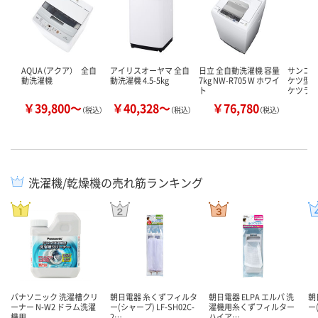
AQUA（アクア） 全自
アイリスオーヤマ 全自
日立 全自動洗濯機 容量
サンコー
動洗濯機
動洗濯機 4.5-5kg
7kg NW-R705 W ホワイ
ケツ型の
ト
ケツラン
￥39,800～
￥40,328～
￥76,780
￥
（税込）
（税込）
（税込）
洗濯機/乾燥機の売れ筋ランキング
パナソニック 洗濯槽クリ
朝日電器 糸くずフィルタ
朝日電器 ELPA エルパ 洗
朝
ーナー N-W2 ドラム洗濯
ー(シャープ) LF-SH02C-
濯機用糸くずフィルター
ー(
機用
2…
ハイア…