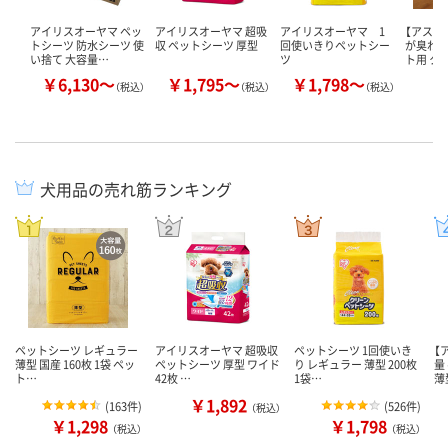
アイリスオーヤマ ペッ
アイリスオーヤマ 超吸
アイリスオーヤマ 1
【アスク
トシーツ 防水シーツ 使
収 ペットシーツ 厚型
回使いきりペットシー
が臭わな
い捨て 大容量…
ツ
ト用 ク
￥6,130～
￥1,795～
￥1,798～
￥
（税込）
（税込）
（税込）
犬用品の売れ筋ランキング
ペットシーツ レギュラー
アイリスオーヤマ 超吸収
ペットシーツ 1回使いき
【
薄型 国産 160枚 1袋 ペッ
ペットシーツ 厚型 ワイド
り レギュラー 薄型 200枚
量
ト…
42枚 …
1袋…
薄
￥1,892
(
163件
)
(
526件
)
（税込）
￥1,298
￥1,798
（税込）
（税込）