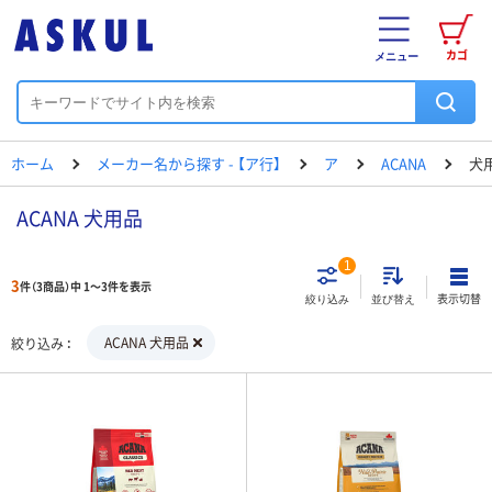
カゴ
メニュー
ホーム
メーカー名から探す - 【ア行】
ア
ACANA
犬
ACANA 犬用品
1
3
件（3商品）中 1～3件を表示
表示切替
絞り込み
並び替え
ACANA 犬用品
絞り込み