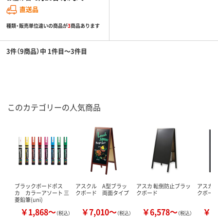
直送品
種類・販売単位違いの商品が
3
商品あります
3件（9商品）中 1件目～3件目
このカテゴリーの人気商品
ブラックボードポス
アスクル A型ブラッ
アスカ 転倒防止ブラッ
アスカ
カ カラーアソート 三
クボード 両面タイプ
クボード
クボー
菱鉛筆(uni)
￥1,868～
￥7,010～
￥6,578～
￥1
（税込）
（税込）
（税込）