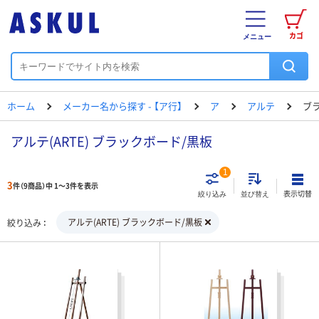
カゴ
メニュー
ホーム
メーカー名から探す - 【ア行】
ア
アルテ
ブ
アルテ(ARTE) ブラックボード/黒板
1
3
件（9商品）中 1～3件を表示
表示切替
絞り込み
並び替え
アルテ(ARTE) ブラックボード/黒板
絞り込み