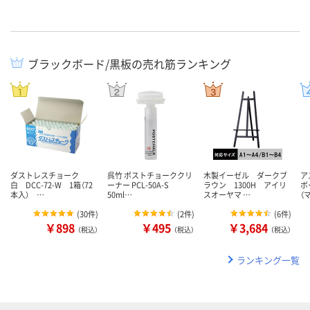
ブラックボード/黒板の売れ筋ランキング
ダストレスチョーク
呉竹 ポストチョーククリ
木製イーゼル ダークブ
ア
白 DCC-72-W 1箱（72
ーナー PCL-50A-S
ラウン 1300H アイリ
ボ
本入） …
50ml…
スオーヤマ …
（
(
30件
)
(
2件
)
(
6件
)
￥898
￥495
￥3,684
（税込）
（税込）
（税込）
ランキング一覧