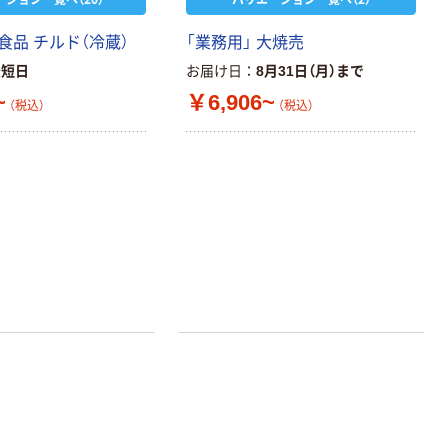
ニチバン セロテ
ム INSTAX MINI
ープ 大巻
WW2
食品 チルド（冷蔵）
「業務用」 大焼売
￥1,580~
￥124~
（税込）
（税込）
最短日
お届け日
8月31日（月）まで
~
￥6,906~
（税込）
（税込）
本気プライス
本気プライス
アスクル セロハ
トイレットペー
ンテープ
パー シングル
120ｍ 再生紙
￥216~
（税込）
100% 6ロール
￥470~
（税込）
リサイクル100
本気プライス
芯あり FSC認
証
アスクル トイ
レのおそうじシ
ート 大王製紙
共同企画 トイ
￥330~
（税込）
レクリーナー
トイレシート
オリジナル
本気プライス
アスクル フラッ
トファイル エコ