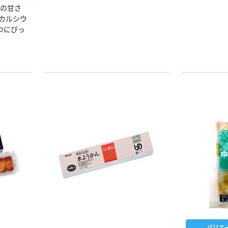
もの甘さ
カルシウ
つにぴっ
本気プライス
オリジナル
アスクル はたら
アスクル 「現場
く ふせん
のチカラ」 養生
50×15mm
テープ
￥386~
￥358~
（税込）
（税込）
本気プライス
オリジナル
バリエ