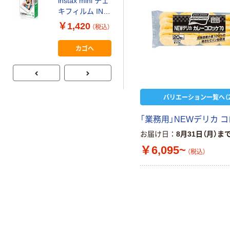
instax mini チェ
【ガムテープ】ア
キフィルム INS
スクル 現場のチ
MINI JP1 1パッ
￥1,420
（税込）
カラ 厚さ
ク（10枚入り）
0.22mm 布テー
￥145~
（税込）
カゴへ
プ
バリエーション一覧へ（2
「業務用」NEWデリカ 
お届け日
8月31日（月）ま
￥6,095~
（税込）