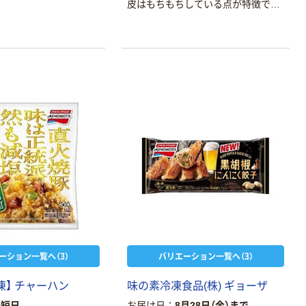
皮はもちもちしている点が特徴で
す。また、あっさりしていて脂っぽく
なく中具はジューシーのため、何個
でもお召し上がれます。
ーション一覧へ（3）
バリエーション一覧へ（3）
凍】 チャーハン
味の素冷凍食品(株) ギョーザ
最短日
お届け日
8月28日（金）まで