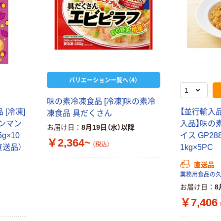
バリエーション一覧へ（4）
味の素冷凍食品 [冷凍]味の素冷
 [冷凍]
【並行輸入品
凍食品 具だくさん
パンマン
入品】味の
お届け日
8月19日（水）以降
g×10
イス GP2
￥2,364~
（税込）
（直送品）
1kg×5P
直送品
業務用食品の
お届け日
8
￥7,406