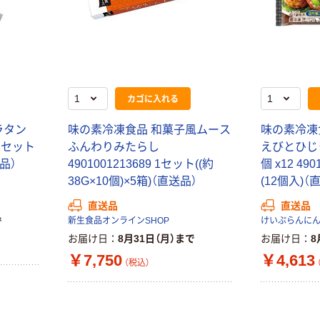
カゴに入れる
ラタン
味の素冷凍食品 和菓子風ムース
味の素冷凍
8 1セット
ふんわりみたらし
えびとひじ
送品）
4901001213689 1セット((約
個 x12 49
38G×10個)×5箱)（直送品）
(12個入)（
直送品
直送品
で
新生食品オンラインSHOP
けいぷらんに
お届け日
8月31日（月）まで
お届け日
8
￥7,750
￥4,613
（税込）