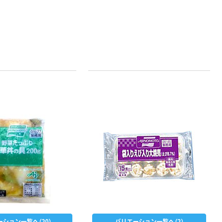
本気プライス
本気プライス
アスクル はたら
キングジム テプ
く ふせん 付箋
ラ TEPRA
75×25mm
PRO【純正】テー
プ 白ラベル
￥377~
￥914~
（税込）
（税込）
12mm幅 （黒文
字）
富士フイルム チ
本気プライス
ェキ専用フィル
ーション一覧へ（20）
バリエーション一覧へ（2）