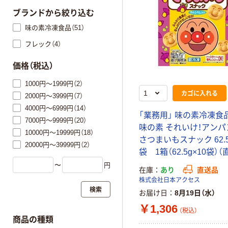
ブランドから絞り込む
味の素冷凍食品（51）
フレック（4）
価格（税込）
1000円～1999円（2）
カゴに入れる
2000円～3999円（7）
4000円～6999円（14）
「業務用」 味の素冷凍食品
7000円～9999円（20）
味の素 それいけ！アン
10000円～19999円（18）
さつまいもスナック 62.5
20000円～39999円（2）
袋 1箱（62.5g×10袋）
〜
円
在庫
あり
直送品
株式会社日本アクセス
検索
お届け日
8月19日（水）
￥1,306
（税込）
商品の種類