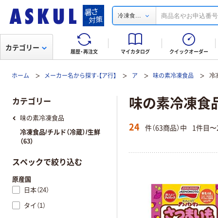
...
冷凍食
カテゴリー
履歴・再注文
マイカタログ
クイックオーダー
ホーム
メーカー名から探す-【ア行】
ア
味の素冷凍食品
冷
味の素冷凍食品
カテゴリー
味の素冷凍食品
24
件（63商品）中
1件目〜
冷凍食品/チルド（冷蔵）/生鮮
（63）
スペックで絞り込む
原産国
日本（24）
タイ（1）