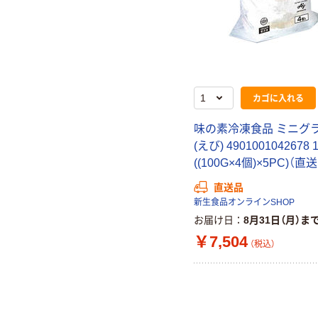
カゴに入れる
味の素冷凍食品 ミニグ
(えび) 490100104267
((100G×4個)×5PC)（直
直送品
新生食品オンラインSHOP
お届け日
8月31日（月）ま
￥7,504
（税込）