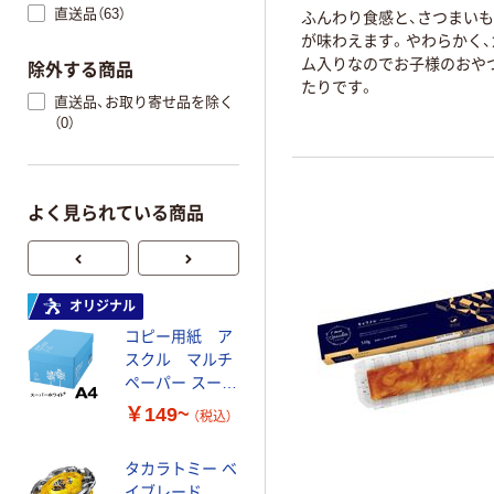
直送品（63）
ふんわり食感と、さつまい
が味わえます。やわらかく、
ム入りなのでお子様のおや
除外する商品
たりです。
直送品、お取り寄せ品を除く
（0）
よく見られている商品
オリジナル
オリジナル
コピー用紙 ア
ゴミ袋 エコノミ
スクル マルチ
ータイプ 乳白半
ペーパー スーパ
透明 高密度タイ
ーホワイト+
プ 詰替用 バイ
￥149~
￥616~
（税込）
（税込）
オマス素材10％
配合
タカラトミー ベ
オリジナル
イブレード