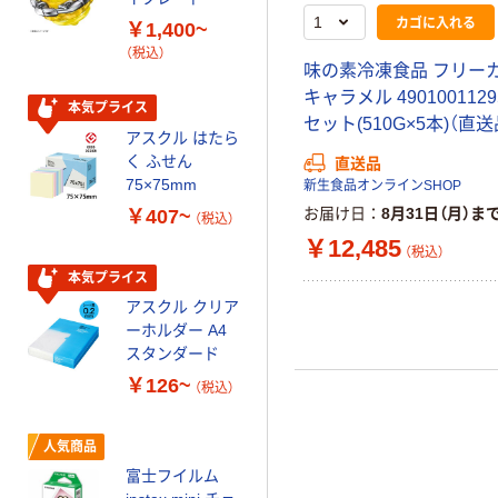
乾電池 単3
カゴに入れる
￥1,400~
形 アルカリ乾
（税込）
電池 北欧パッ
味の素冷凍食品 フリー
ケージ アスク
￥140~
（税込）
キャラメル 49010011295
ルオリジナル
本気プライス
セット(510G×5本)（直送
アスクル はたら
本気プライス
く ふせん
直送品
ティッシュペー
75×75mm
新生食品オンラインSHOP
パー ボックス
お届け日
8月31日（月）ま
￥407~
（税込）
150組 5箱入 ア
￥12,485
スクル スマート
（税込）
￥328~
（税込）
コンパクト ビ
本気プライス
ビッド PEFC認
アスクル クリア
証
オリジナル
ーホルダー A4
コピー用紙 マ
スタンダード
ルチペーパー
￥126~
（税込）
スーパーエコノ
ミー+
￥149~
（税込）
人気商品
富士フイルム
本気プライス