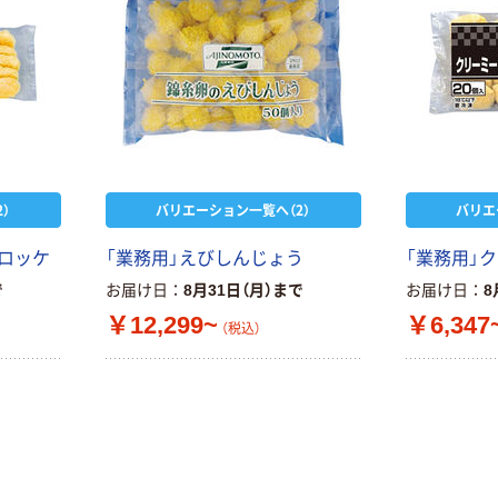
大塚製薬工場
ペーパータオル
経口補水液 オー
中判 再生紙
エスワン（OS-1）
100％ 200枚
￥159~
（税込）
FSC認証 シング
￥149~
（税込）
ル 大王製紙共同
企画 オリジナル
）
バリエーション一覧へ（2）
バリエ
コロッケ
「業務用」えびしんじょう
「業務用」
で
お届け日
8月31日（月）まで
お届け日
8
￥12,299~
￥6,347
（税込）