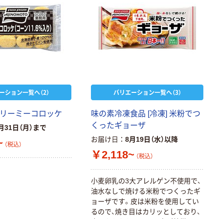
ノミータイプ
A4タテ(コクヨ
￥115~
（税込）
製造）
ーション一覧へ（2）
バリエーション一覧へ（3）
クリーミーコロッケ
味の素冷凍食品 [冷凍] 米粉でつ
くったギョーザ
月31日（月）まで
お届け日
8月19日（水）以降
~
（税込）
￥2,118~
（税込）
小麦卵乳の3大アレルゲン不使用で、
油水なしで焼ける米粉でつくったギ
ョーザです。皮は米粉を使用してい
るので、焼き目はカリッとしており、