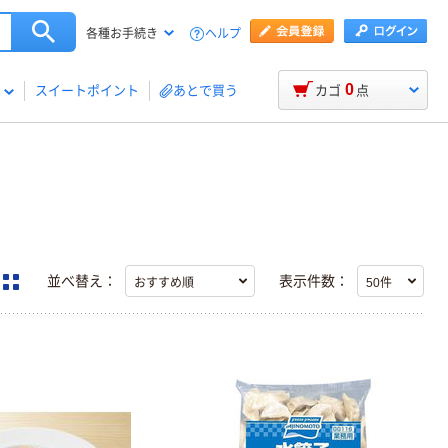
ヘルプ
各種お手続き
0
スイートポイント
あとで買う
カゴ
点
並べ替え：
表示件数：