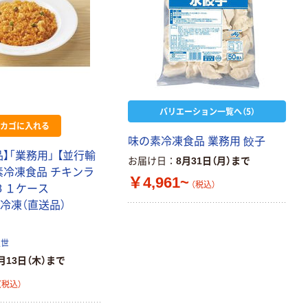
バリエーション一覧へ（5）
カゴに入れる
味の素冷凍食品 業務用 餃子
】「業務用」 【並行輸
お届け日
8月31日（月）まで
素冷凍食品 チキンラ
￥4,961~
（税込）
88 １ケース
C 冷凍（直送品）
久世
月13日（木）まで
（税込）