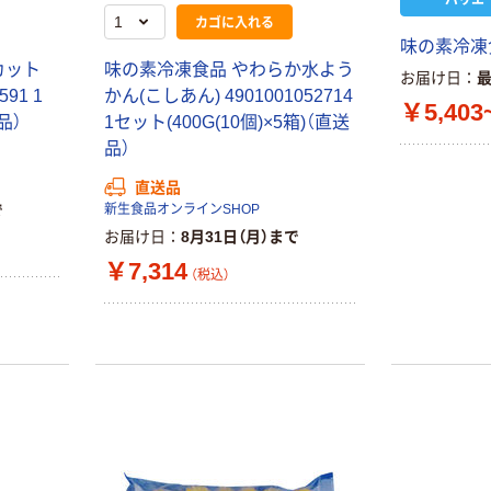
トイレットペー
サントリー 伊右
カゴに入れる
パー ダブル60
衛門 「お茶、どう
味の素冷凍
ｍ 再生紙
ぞ。」 緑茶
カット
味の素冷凍食品 やわらか水よう
お届け日
100% 6ロール
￥460~
￥528~
（税込）
（税込）
91 1
かん(こしあん) 4901001052714
リサイクル100
￥5,403
品）
1セット(400G(10個)×5箱)（直送
芯あり FSC認
証
品）
オリジナル
オリジナル
乾電池 単4
アスクル プラス
直送品
形 アルカリ乾
チックグローブ
で
新生食品オンラインSHOP
電池 北欧パッ
粉なし（パウダ
お届け日
8月31日（月）まで
ケージ アスク
ーフリー）
￥140~
￥398~
（税込）
（税込）
￥7,314
ルオリジナル
（税込）
富士フイルム
オリジナル
instax mini13
アスクルオリジ
INS MINI 13
ナル ラミネー
￥12,100~
トフィルム A4
（税込）
サイズ
￥458~
（税込）
100μ（ミクロン）
本気プライス
本気プライス