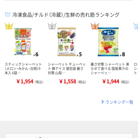
冷凍食品/チルド（冷蔵）/生鮮の売れ筋ランキング
スティックシャーベット
シャーベット チューペッ
暑さ対策 シャーベット 凍
ロ
（メロン・みかん・白桃）9
ト 棒アイス 個包装 暑さ
らせて食べる 国産果汁の
シ
本入 6袋 …
対策 山梨…
シャーベッ…
ト
￥1,954
￥1,558
￥1,944
（税込）
（税込）
（税込）
ランキング一覧