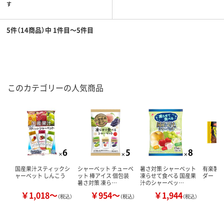
す
5件（14商品）中 1件目～5件目
このカテゴリーの人気商品
国産果汁スティックシ
シャーベット チューペ
暑さ対策 シャーベット
有楽製菓
ャーベット しんこう
ット 棒アイス 個包装
凍らせて食べる 国産果
ダー
暑さ対策 凍ら…
汁のシャーベッ…
￥1,018～
￥954～
￥1,944
￥
（税込）
（税込）
（税込）