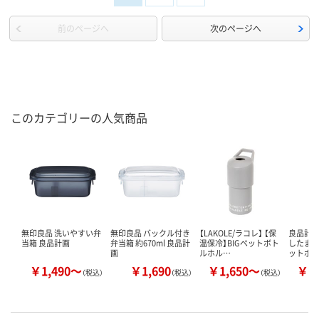
前のページへ
次のページへ
このカテゴリーの人気商品
無印良品 洗いやすい弁
無印良品 バックル付き
【LAKOLE/ラコレ】 【保
良品計画
当箱 良品計画
弁当箱 約670ml 良品計
温保冷】BIGペットボト
したまま
画
ルホル…
ットボ
￥1,490～
￥1,690
￥1,650～
￥1
（税込）
（税込）
（税込）