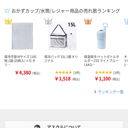
おかずカップ/水筒/レジャー用品の売れ筋ランキング
保冷平袋 Mサイズ (100
保冷バッグ 15L 1個 オリ
保温保冷 ペットボトルホ
キ
枚:1袋（20枚入）×5) オ
ジナル
ルダーZ5S ライトブルー
ミ
リ…
LAKO…
1
￥4,380
(
1件
)
(
1件
)
（税込）
￥1,518
￥1,100
（税込）
（税込）
ランキング一覧
アスクルについて