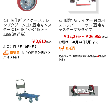
石川製作所 アイケー スチレ
石川製作所 アイケー 台車用
ンブタジエンゴム固定キャス
ストッパーユニット（固定キ
ター Φ130 IK-130K 1個 306-
ャスター交換タイプ）
1388（直送品）
￥12,276
￥26,955
￥3,810
お届け日：
8月24日（月）まで
（税込）
お届け日：
8月10日（月）
直送品
直送品
ＭＲＯ商品取扱店２
商品タイプ・販売単位違いの商品が
4
商品あ
からお届け
ります