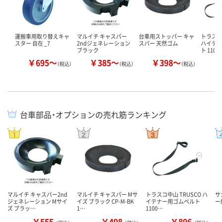
運搬車用取り替えキャ
マルイチ キャスパー
台車用ストッパー キャ
トラスコ
スター 自在 _7
2ndジェネレーション
スパー 天然ゴム
ハイテ
ブラック
ト 1100
￥695～
￥385～
￥398～
（税込）
（税込）
（税込）
台車部品・オプションの売れ筋ランキング
マルイチ キャスパー2nd
マルイチ キャスパー Mサ
トラスコ中山 TRUSCO ハ
サ
ジェネレーション Mサイ
イズ ブラック CP-M-BK
イテナー用ゴムベルト
ー
ズ ブラッ…
1…
1100…
￥555
￥498
￥896