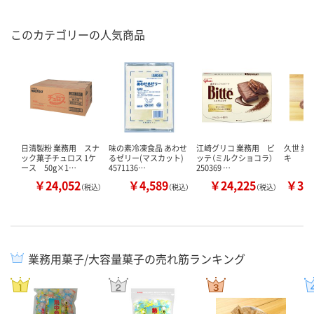
このカテゴリーの人気商品
日清製粉 業務用 スナ
味の素冷凍食品 あわせ
江崎グリコ 業務用 ビ
久世 業
ック菓子チュロス 1ケ
るゼリー(マスカット)
ッテ（ミルクショコラ）
キ
ース 50g×1…
4571136…
250369 …
￥24,052
￥4,589
￥24,225
￥36
（税込）
（税込）
（税込）
業務用菓子/大容量菓子の売れ筋ランキング