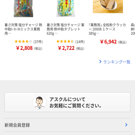
暑さ対策 塩分チャージ 熱
暑さ対策 塩分チャージ 業
「業務用」 全粒粉クラッカ
森
中飴I・II・IIIミックス業務
務用 熱中飴タブレット
ー 20008 １ケース
納
用…
620g …
385g…
2
￥6,942
(
37件
)
(
14件
)
（税込）
￥2,808
￥2,722
（税込）
（税込）
ランキング一覧
アスクルについて
お気軽にご質問ください。
新規会員登録