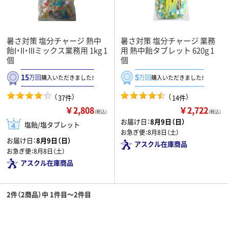
暑さ対策 塩分チャージ 熱中
暑さ対策 塩分チャージ 業務
飴I・II・IIIミックス業務用 1kg 1
用 熱中飴タブレット 620g 1
個
個
15
5
万回
万回
購入いただきました！
購入いただきました！
（
）
（
）
37件
14件
￥2,808
￥2,722
（税込）
（税込）
お届け日：
8月9日（日）
塩飴/塩タブレット
お急ぎ便：
8月8日（土）
お届け日：
8月9日（日）
アスクル在庫商品
お急ぎ便：
8月8日（土）
アスクル在庫商品
2件（2商品）中 1件目～2件目