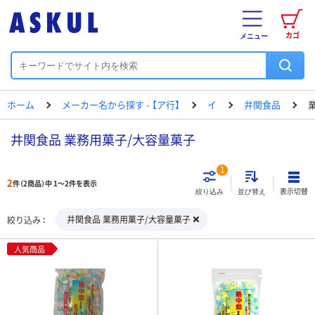
カゴ
メニュー
ホーム
メーカー名から探す - 【ア行】
イ
井関食品
井関食品 業務用菓子/大容量菓子
1
2
件（2商品）中 1～2件を表示
表示切替
絞り込み
並び替え
井関食品 業務用菓子/大容量菓子
絞り込み
人気商品