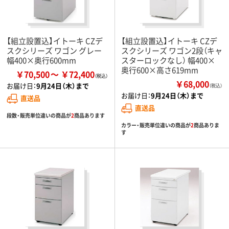
【組立設置込】イトーキ CZデ
【組立設置込】イトーキ CZデ
スクシリーズ ワゴン グレー
スクシリーズ ワゴン2段（キャ
幅400×奥行600mm
スターロックなし） 幅400×
奥行600×高さ619mm
￥70,500
￥72,400
￥68,000
お届け日：
9月24日（木）まで
（税込）
お届け日：
9月24日（木）まで
直送品
直送品
段数・販売単位違いの商品が
2
商品あります
カラー・販売単位違いの商品が
2
商品ありま
す