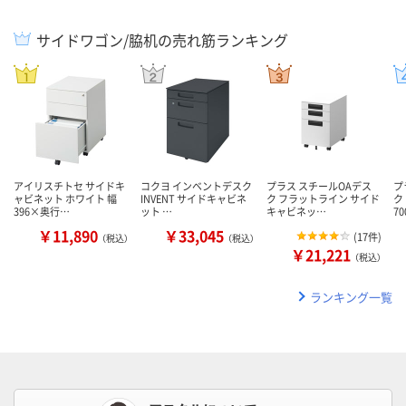
サイドワゴン/脇机の売れ筋ランキング
アイリスチトセ サイドキ
コクヨ インベントデスク
プラス スチールOAデス
プ
ャビネット ホワイト 幅
INVENT サイドキャビネ
ク フラットライン サイド
ク
396×奥行…
ット …
キャビネッ…
7
￥11,890
￥33,045
(
17件
)
（税込）
（税込）
￥21,221
（税込）
ランキング一覧