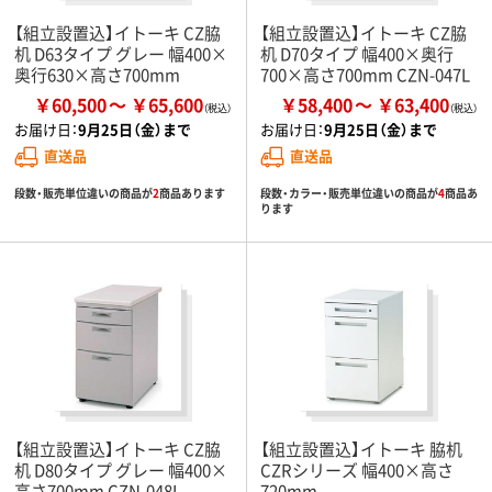
【組立設置込】イトーキ CZ脇
【組立設置込】イトーキ CZ脇
机 D63タイプ グレー 幅400×
机 D70タイプ 幅400×奥行
奥行630×高さ700mm
700×高さ700mm CZN-047L
￥60,500
￥65,600
￥58,400
￥63,400
お届け日：
9月25日（金）まで
お届け日：
9月25日（金）まで
直送品
直送品
段数・販売単位違いの商品が
2
商品あります
段数・カラー・販売単位違いの商品が
4
商品あ
ります
【組立設置込】イトーキ CZ脇
【組立設置込】イトーキ 脇机
机 D80タイプ グレー 幅400×
CZRシリーズ 幅400×高さ
高さ700mm CZN-048L
720mm