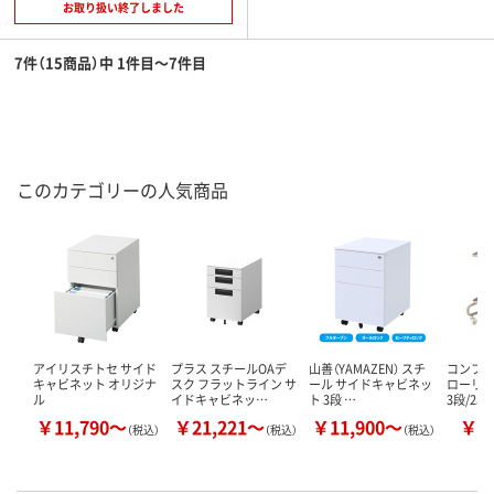
お取り扱い終了しました
7件（15商品）中 1件目～7件目
このカテゴリーの人気商品
アイリスチトセ サイド
プラス スチールOAデ
山善（YAMAZEN） スチ
コンフォ
キャビネット オリジナ
スク フラットライン サ
ール サイドキャビネッ
ローリー
ル
イドキャビネッ…
ト 3段 …
3段/2段
￥11,790～
￥21,221～
￥11,900～
￥4
（税込）
（税込）
（税込）