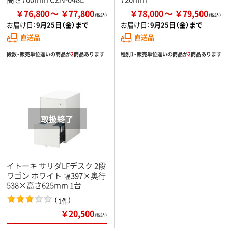
￥76,800
￥77,800
￥78,000
￥79,500
お届け日：
9月25日（金）まで
お届け日：
9月25日（金）まで
直送品
直送品
段数・販売単位違いの商品が
2
商品あります
種別1・販売単位違いの商品が
2
商品あります
イトーキ サリダLFデスク 2段
ワゴン ホワイト 幅397×奥行
538×高さ625mm 1台
（
）
1件
￥20,500
（税込）