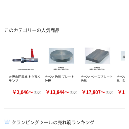
このカテゴリーの人気商品
大阪角田興業 トグルク
ナベヤ 治具 プレート
ナベヤ ベースプレート
ナベヤ 
ランプ
針板
治具
具 U型
￥2,046～
￥13,844～
￥17,807～
￥18
（税込）
（税込）
（税込）
クランピングツールの売れ筋ランキング