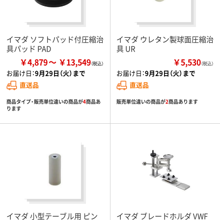
イマダ ソフトパッド付圧縮治
イマダ ウレタン製球面圧縮治
具パッド PAD
具 UR
￥4,879
￥13,549
￥5,530
（税込）
お届け日：
9月29日（火）まで
お届け日：
9月29日（火）まで
直送品
直送品
商品タイプ・販売単位違いの商品が
4
商品あ
販売単位違いの商品が
2
商品あります
ります
イマダ 小型テーブル用 ピン
イマダ ブレードホルダ VWF