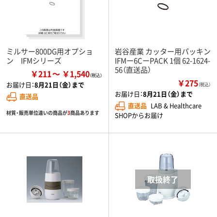
ミルサー800DG用オプショ
岩谷産業 カッター用パッキン
ン IFMシリーズ
IFMー6CーPACK 1個 62-1624-
56（直送品）
￥211
￥1,540
￥275
お届け日：
8月21日（金）まで
（税込）
お届け日：
8月21日（金）まで
直送品
直送品
LAB & Healthcare
材質・販売単位違いの商品が
3
商品あります
SHOPからお届け