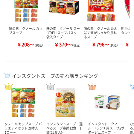
味の素 クノール カッ
味の素 クノール スー
味の素 クノール たん
明治 JA
プスープ
プDELI スープパスタ
ぱく質がしっかり摂れ
タント
袋入タイプ
るスープ
￥208～
￥370～
￥796～
￥1
（税込）
（税込）
（税込）
インスタントスープの売れ筋ランキング
クノール カップスープ バ
インスタントスープ 選
インスタント クノー
ひ
ラエティセット 28本入
べるスープ春雨12食 1
ル 「ランチ用スープ」ポ
る
【コー…
袋(12食入)…
タージュスープ …
食