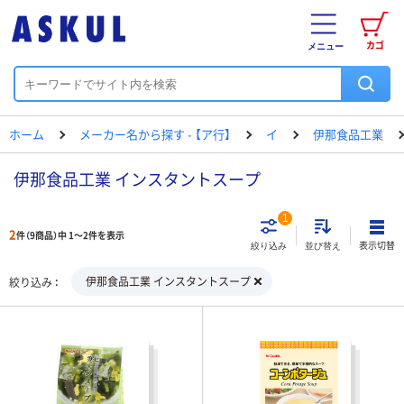
カゴ
メニュー
ホーム
メーカー名から探す - 【ア行】
イ
伊那食品工業
伊那食品工業 インスタントスープ
1
2
件（9商品）中 1～2件を表示
表示切替
絞り込み
並び替え
伊那食品工業 インスタントスープ
絞り込み