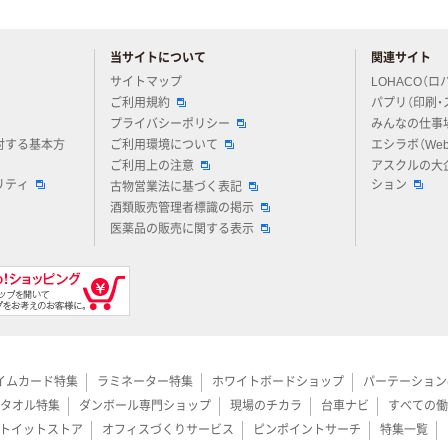
当サイトについて
関連サイト
アスクルについてお気軽にご質問ください
サイトマップ
LOHACO（ロ
ご利用規約
パプリ（印刷・
プライバシーポリシー
みんなの仕事
対する基本方
ご利用環境について
エシラボ（We
ご利用上の注意
アスクルの大
リティ
ション
古物営業法に基づく表記
酒類販売管理者標識の掲示
医薬品の販売に関する表示
イムカード特集
ラミネーター特集
ホワイトボードショップ
パーテーション
タオル特集
ダンボール専門ショップ
現場のチカラ
台車ナビ
すべての働
トイットストア
オフィスづくりサービス
ピンポイントサーチ
特集一覧