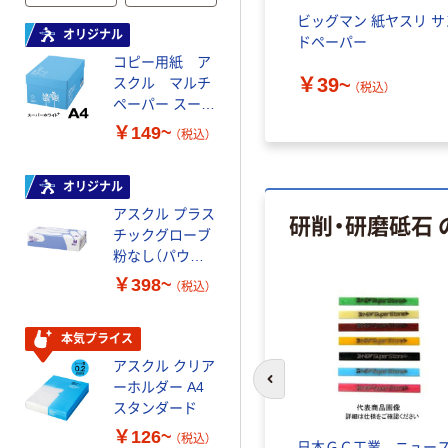
ーブラシ
スチールウール（業務用ポ
ビッグマン 紙ヤスリ サ
オリジナル
オリジナル
 1セット
ンド巻） ボンスター
ドペーパー
コピー用紙 ア
コピー用紙 マ
￥1,169~
￥39~
スクル マルチ
ルチペーパー
（税込）
（税込）
ペーパー スーパ
スーパーエコノ
ーホワイト+
ミー+
￥149~
￥149~
（税込）
（税込）
オリジナル
本気プライス
アスクル プラス
トイレットペー
研削・研磨砥石
チックグローブ
パー ダブル60
粉なし（パウダ
ｍ 再生紙
ーフリー）
100% 6ロール
￥398~
￥460~
（税込）
（税込）
リサイクル100
芯あり FSC認
証
本気プライス
本気プライス
アスクル クリア
アスクル 耳にや
ーホルダー A4
さしい やわらか
前のスライドへ
スタンダード
いマスク
￥126~
￥458~
（税込）
（税込）
モンド
日本ＧＣ工業 ニュー