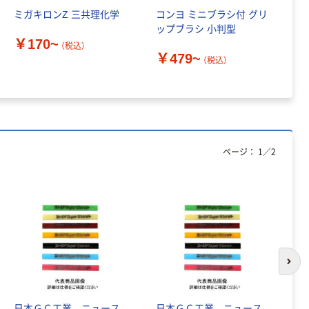
ミガキロンZ 三共理化学
コンヨ ミニブラシ付 グリ
ト
本気プライス
オリジナル
ップブラシ 小判型
1
￥170~
アスクル トイ
コピー用紙 ア
ラ
（税込）
￥479~
レのおそうじシ
スクル マルチ
1
（税込）
￥
ート 大王製紙
ペーパー スーパ
共同企画 トイ
ーホワイト+
￥330~
￥149~
（税込）
（税込）
レクリーナー
トイレシート
オリジナル
本気プライス
オリジナル
【ガムテープ】ア
アスクル プラス
ページ：
1
／
2
スクル 現場のチ
チックグローブ
カラ 厚さ
粉なし（パウダ
0.22mm 布テー
ーフリー）
￥145~
￥398~
（税込）
（税込）
プ
本気プライス
アスクル クリア
ーホルダー A4
次の
スタンダード
￥126~
（税込）
日本ＧＣ工業 ニュース
日本ＧＣ工業 ニュース
日