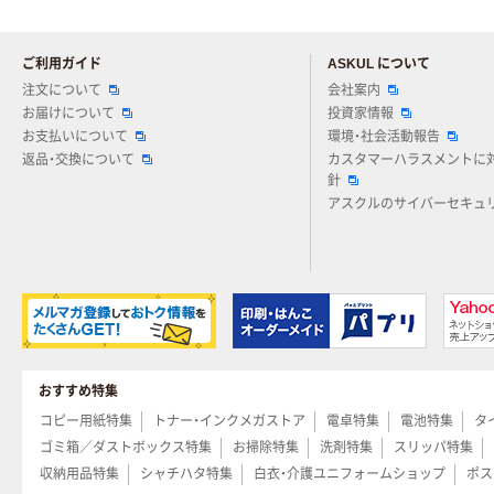
ご利用ガイド
ASKUL について
注文について
会社案内
お届けについて
投資家情報
お支払いについて
環境・社会活動報告
返品・交換について
カスタマーハラスメントに
針
アスクルのサイバーセキュ
おすすめ特集
コピー用紙特集
トナー・インクメガストア
電卓特集
電池特集
タ
ゴミ箱／ダストボックス特集
お掃除特集
洗剤特集
スリッパ特集
収納用品特集
シャチハタ特集
白衣・介護ユニフォームショップ
ポス