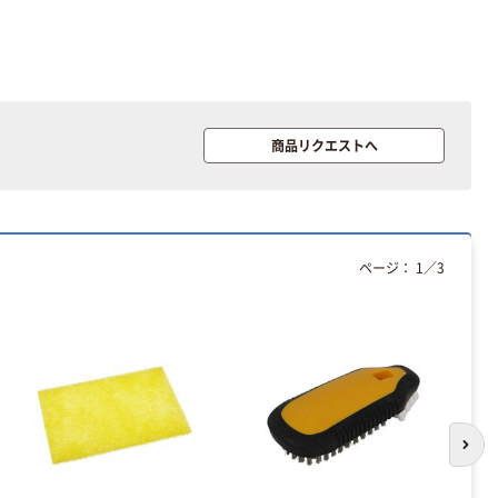
商品リクエストへ
ページ：
1
／
3
次の