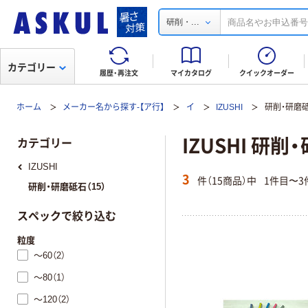
...
研削・
カテゴリー
履歴・再注文
マイカタログ
クイックオーダー
ホーム
メーカー名から探す-【ア行】
イ
IZUSHI
研削・研磨
IZUSHI 研削
カテゴリー
IZUSHI
3
件（15商品）中
1件目〜3
研削・研磨砥石（15）
スペックで絞り込む
粒度
～60（2）
～80（1）
～120（2）