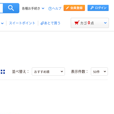
ヘルプ
各種お手続き
0
スイートポイント
あとで買う
カゴ
点
並べ替え：
表示件数：