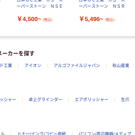
ナルティッシュ
￥140~
（税込）
Ｌ
ーパーストーン ＮＳＥ
ーパーストーン ＮＳＲ
PEFC認証
オリジナル
￥4,500~
￥5,496~
人気商品
（税込）
（税込）
【アスクル限定】
サントリー 天然
ファーストレイ
水 ミネラルウォ
ト ニトリルグ
ーター ペットボ
ローブ ブル
￥698~
（税込）
トル
ー 粉なし（パ
￥686~
（税込）
メーカーを探す
ウダーフリー）
オリジナル
本気プライス
ド工業
アイオン
アルゴファイルジャパン
秋山産業
アスクル 検査用
ファーストレイ
ディスポパンツ
ト ホワイト紙コ
￥96~
（税込）
ップ
￥374~
（税込）
ッシャー
卓上グラインダー
エアポリッシャー
生爪
イル
トナー/インク/コピー用紙
パソコン/周辺機器/メディア