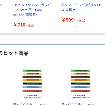
ン
iHelp ダイヤモンドラッパ
ポリマール SP みがきクロ
本気プライス
オリジナル
ー215mm 平 IH-482
ス 光陽社
蛍光オプテック
【アスクル限定】
048752（直送品）
￥599~
ス1(アスクル限
ファーストレイ
（税込）
￥710
定モデル) 蛍光
ト ニトリルグ
（税込）
ペン ゼブラ
ローブ ホワイ
￥52~
￥698~
（税込）
（税込）
ト 粉なし（パ
ウダーフリー）
本気プライス
本気プライス
嬬恋銘水 ナチュ
ペーパータオル
 のヒット商品
ラルミネラルウ
小判・シングル
ォーター 500ml
再生紙 200枚
キャップシール
FSC認証紙 アス
￥1,037~
￥143~
（税込）
付き／2Lラベル
クルオリジナル
（税込）
レス 10本
本気プライス
オリジナル
ティッシュペー
スズラン 酒精綿
パー ボックス
G バルクタイプ
モカ 200組 5個
指定医薬部外品
アスクル オリジ
￥428~
（税込）
ス
日本ＧＣ工業 ニュース
日本ＧＣ工業 ニュース