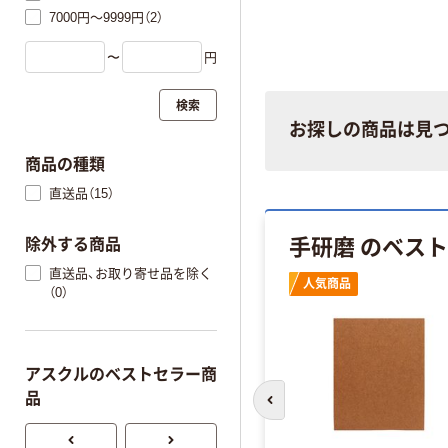
7000円～9999円（2）
〜
円
検索
お探しの商品は見
商品の種類
直送品（15）
手研磨 のベス
除外する商品
直送品、お取り寄せ品を除く
人気商品
（0）
アスクルのベストセラー商
品
前のスライドへ