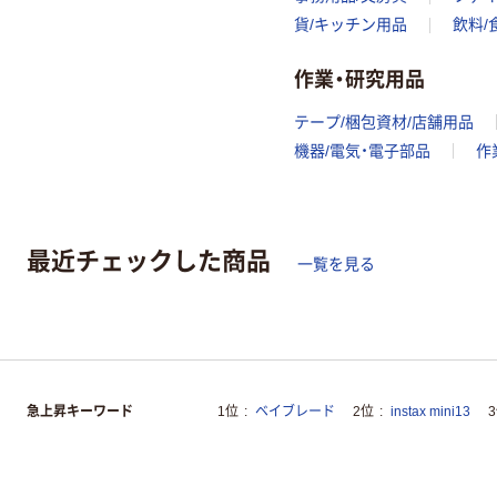
貨/キッチン用品
飲料/
作業・研究用品
テープ/梱包資材/店舗用品
機器/電気・電子部品
作
最近チェックした商品
一覧を見る
急上昇キーワード
1位
ベイブレード
2位
instax mini13