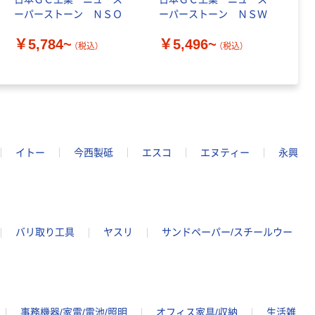
ーパーストーン ＮＳＯ
ーパーストーン ＮＳＷ
ー
本気プライス
￥5,784~
￥5,496~
￥
（税込）
（税込）
ティッシュペー
パー ボックス
150組 5箱入 ア
スクル スマート
￥328~
（税込）
コンパクト ビ
ビッド PEFC認
証
本気プライス
イトー
今西製砥
エスコ
エヌティー
永興
ペーパータオル
中判 再生紙
100％ 200枚
FSC認証 シング
￥149~
（税込）
ル 大王製紙共同
企画 オリジナル
バリ取り工具
ヤスリ
サンドペーパー/スチールウー
事務機器/家電/電池/照明
オフィス家具/収納
生活雑