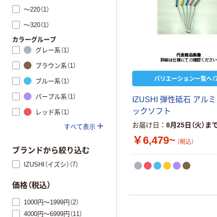
～220（1）
～320（1）
カラーグループ
グレー系（1）
ブラウン系（1）
バリエーション一覧へ（7
ブルー系（1）
パープル系（1）
IZUSHI 弾性砥石 アル
ックソフト
レッド系（1）
お届け日
8月25日（火）ま
すべて表示
￥6,479~
（税込）
ブランドから絞り込む
IZUSHI（イズシ）（7）
価格（税込）
1000円～1999円（2）
4000円～6999円（11）