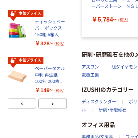
ヤ 2mm
ーパーストーン ＮＳ
本気プライス
本気プライス
￥5,784~
（税込）
ティッシュペー
トイレットペー
）
パー ボックス
パー シングル
150組 5箱入 ア
120ｍ 再生紙
スクル スマート
100% 6ロール
￥328~
￥470~
（税込）
（税込）
コンパクト ビ
リサイクル100
研削・研磨砥石を他の
ビッド PEFC認
芯あり FSC認
証
証
本気プライス
期間限定価格
アズワン
旭ダイヤモン
ペーパータオル
アスクル プラ
電機工業
中判 再生紙
スチックグロー
100％ 200枚
ブ 薄手 粉な
IZUSHIのカテゴリー
FSC認証 シング
し（パウダーフ
￥149~
￥298~
（税込）
（税込）
ル 大王製紙共同
リー）
企画 オリジナル
ディスクサンダー
ポリ
ル
研削・研磨砥石
オフィス用品
事務用品/文房具
ファ