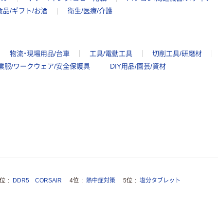
食品/ギフト/お酒
衛生/医療/介護
物流・現場用品/台車
工具/電動工具
切削工具/研磨材
業服/ワークウェア/安全保護具
DIY用品/園芸/資材
3位
DDR5 CORSAIR
4位
熱中症対策
5位
塩分タブレット