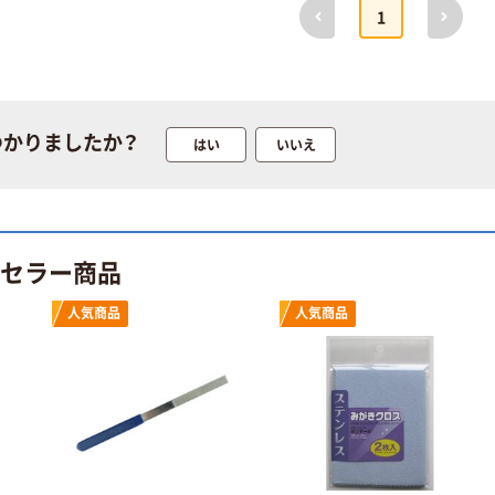
前へ
次へ
1
つかりましたか？
はい
いいえ
トセラー商品
人気商品
人気商品