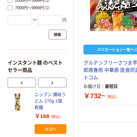
2000円～3999円（1）
7000円～9999円（1）
〜
円
検索
バリエーション一覧へ（3
インスタント麺 のベスト
グルテンフリーさつま
セラー商品
即席春雨 中華房 医食同
トコム
お届け日
最短日
ニップン 讃岐う
石丸製麺 国産
￥732~
（税込）
どん 270g 1個
芳純讃岐うどん
乾麺
400g 1セット（1
個×3）
￥168
￥1,020
（税込）
（税込）
カゴへ
カゴへ