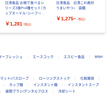
日清食品 お椀で食べるシ
日清食品 日清これ絶対
日
リーズ3食P×4種セット［カ
うまいやつ♪ 袋麺
麺
ップヌードル・シーフード
￥1,275~
￥
ヌードル・どん兵衛・チキ
（税込）
￥1,281
ンラーメン］詰合アソート
（税込）
セット
ターフレッシュ
エースコック
エスビー食品
MNH
スマット/バスローブ
ローリングストック
化粧雑貨
カップ麺
インスタント麺
インスタントスープ
歯間ブラシ/デンタルフロス
冷却シート