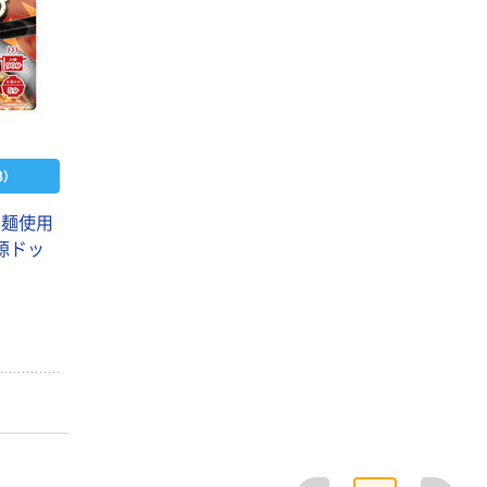
）
芋麺使用
源ドッ
ニップン 讃岐う
どん 270g 1個
乾麺
￥168
（税込）
カゴへ