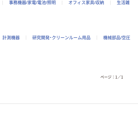
事務機器/家電/電池/照明
オフィス家具/収納
生活雑
計測機器
研究開発・クリーンルーム用品
機械部品/空圧
ページ：
1
／
1