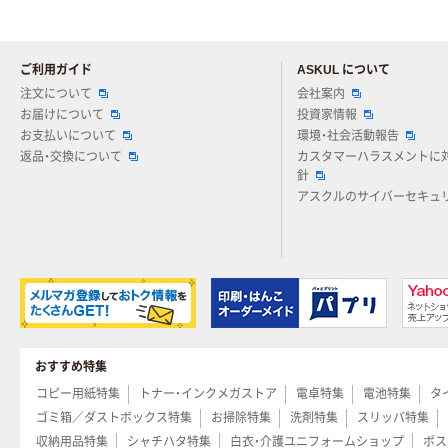
ご利用ガイド
ASKUL について
注文について
会社案内
お届けについて
投資家情報
お支払いについて
環境・社会活動報告
返品・交換について
カスタマーハラスメントに
針
アスクルのサイバーセキュ
おすすめ特集
コピー用紙特集
トナー・インクメガストア
電卓特集
電池特集
タ
ゴミ箱／ダストボックス特集
お掃除特集
洗剤特集
スリッパ特集
収納用品特集
シャチハタ特集
白衣・介護ユニフォームショップ
ポス