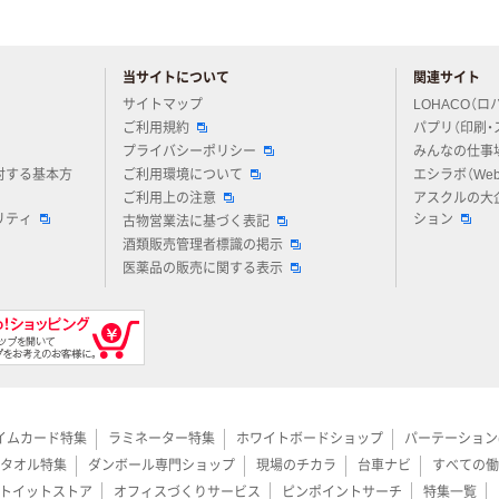
当サイトについて
関連サイト
アスクルについてお気軽にご質問ください
サイトマップ
LOHACO（ロ
ご利用規約
パプリ（印刷・
プライバシーポリシー
みんなの仕事
対する基本方
ご利用環境について
エシラボ（We
ご利用上の注意
アスクルの大
リティ
ション
古物営業法に基づく表記
酒類販売管理者標識の掲示
医薬品の販売に関する表示
イムカード特集
ラミネーター特集
ホワイトボードショップ
パーテーション
タオル特集
ダンボール専門ショップ
現場のチカラ
台車ナビ
すべての働
トイットストア
オフィスづくりサービス
ピンポイントサーチ
特集一覧