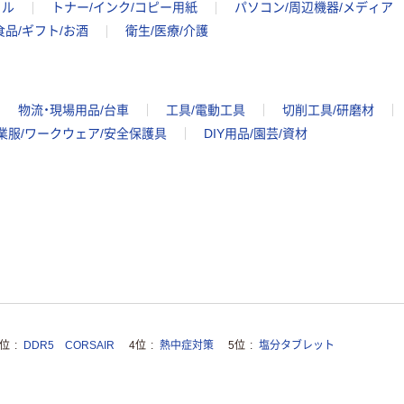
イル
トナー/インク/コピー用紙
パソコン/周辺機器/メディア
食品/ギフト/お酒
衛生/医療/介護
物流・現場用品/台車
工具/電動工具
切削工具/研磨材
業服/ワークウェア/安全保護具
DIY用品/園芸/資材
3位
DDR5 CORSAIR
4位
熱中症対策
5位
塩分タブレット