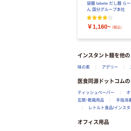
袋麺 tabete だし麺 ら
ん 国分グループ本社
￥1,160~
（税込）
インスタント麺を他の
味の素
アデリー
医食同源ドットコムの
ティッシュペーパー
オ
玄関・靴箱用品
手指消
レトルト食品/インス
オフィス用品