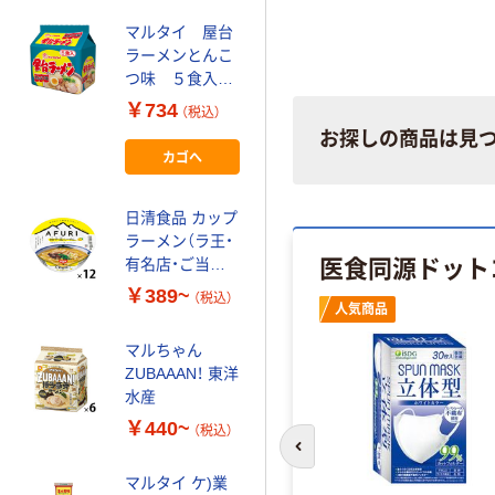
マルタイ 屋台
ラーメンとんこ
つ味 ５食入
495g
￥734
（税込）
お探しの商品は見
カゴへ
日清食品 カップ
ラーメン（ラ王・
医食同源ドット
有名店・ご当地
カップ麺）
￥389~
（税込）
人気商品
マルちゃん
ZUBAAAN！ 東洋
水産
￥440~
（税込）
前のスライドへ
マルタイ ケ)業