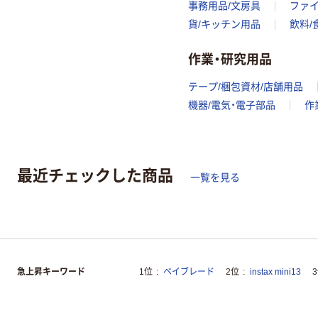
事務用品/文房具
ファ
貨/キッチン用品
飲料/
作業・研究用品
テープ/梱包資材/店舗用品
機器/電気・電子部品
作
最近チェックした商品
一覧を見る
急上昇キーワード
1位
ベイブレード
2位
instax mini13