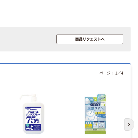
商品リクエストへ
ページ：
1
／
4
次の