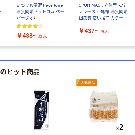
務用 マルタイラ
いつでも清潔 Face towe
SPUN MASK 立体型スパ
ーメン(2食入り)
ー
医食同源ドットコム ペー
ンレース 不織布 医食同源
1ケース
￥6,631
パータオル
個包装 使い捨て カラーマ
（税込）
164g×30PC（直
スク
送品）
￥437~
カゴへ
（税込）
￥438~
（税込）
 のヒット商品
人気商品