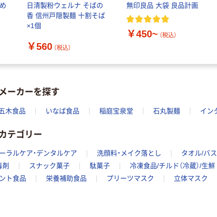
ーめ
日清製粉ウェルナ そばの
無印良品 大袋 良品計画
香 信州戸隠製麺 十割そば
×1個
￥450~
（税込）
￥560
（税込）
メーカーを探す
五木食品
いなば食品
稲庭宝泉堂
石丸製麺
イン
カテゴリー
ーラルケア・デンタルケア
洗顔料・メイク落とし
タオル/バ
毒剤
スナック菓子
駄菓子
冷凍食品/チルド（冷蔵）/生鮮
タント食品
栄養補助食品
プリーツマスク
立体マスク