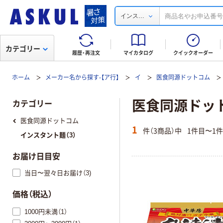
...
インス
カテゴリー
履歴・再注文
マイカタログ
クイックオーダー
ホーム
メーカー名から探す-【ア行】
イ
医食同源ドットコム
医食同源ドッ
カテゴリー
医食同源ドットコム
1
件（3商品）中
1件目〜1
インスタント麺（3）
お届け日目安
当日〜翌々日お届け（3)
価格（税込）
1000円未満（1）