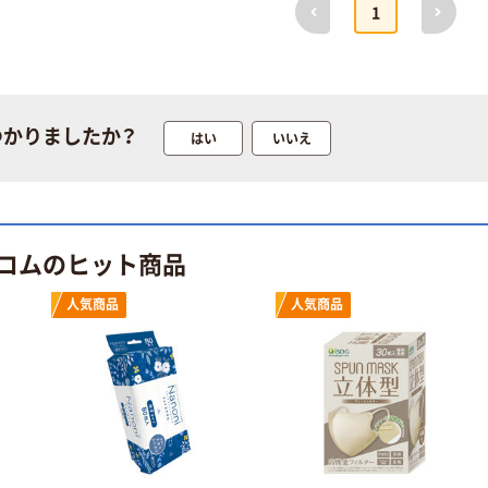
前へ
次へ
1
マルタイ 屋台
ラーメンとんこ
つ味 ５食入
495g
￥734
（税込）
つかりましたか？
はい
いいえ
カゴへ
日清食品 カップ
ラーメン（ラ王・
コムのヒット商品
有名店・ご当地
カップ麺）
￥389~
（税込）
人気商品
人気商品
マルちゃん
ZUBAAAN！ 東洋
水産
￥440~
（税込）
マルタイ ケ)業