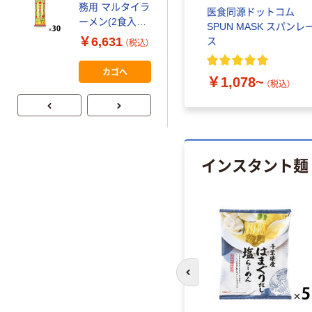
務用 マルタイラ
医食同源ドットコム
ーメン(2食入り)
SPUN MASK スパンレ
1ケース
￥6,631
ス
（税込）
164g×30PC（直
送品）
カゴへ
￥1,078~
（税込）
インスタント麺
前のスライドへ