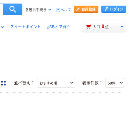
ヘルプ
各種お手続き
0
スイートポイント
あとで買う
カゴ
点
並べ替え：
表示件数：