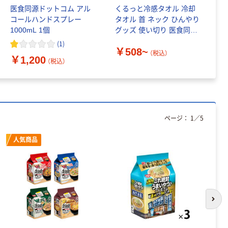
医食同源ドットコム アル
くるっと冷感タオル 冷却
医
コールハンドスプレー
タオル 首 ネック ひんやり
S
1000mL 1個
グッズ 使い切り 医食同源
ス
ドットコム
ク
(
1
)
￥508~
￥
（税込）
￥1,200
（税込）
ページ：
1
／
5
人気商品
次の