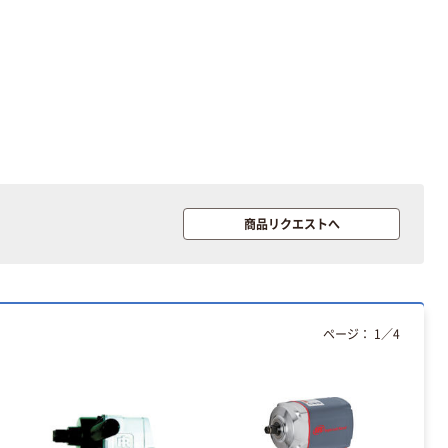
商品リクエストへ
ページ：
1
／
4