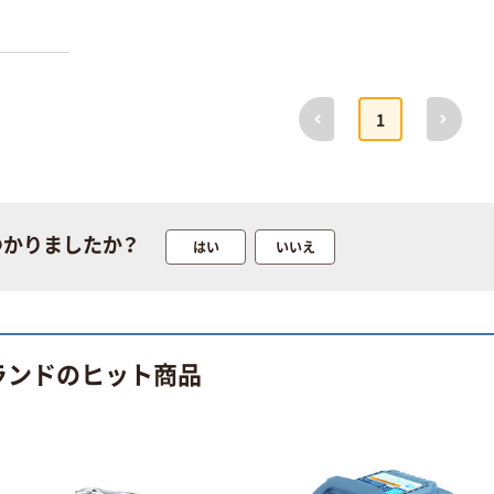
藤原産業 Ｅー
やまびこ 新ダイ
Ｖａｌｕｅ ウ
ワ ソーアダプタ
レタンエアホー
￥672~
（税込）
ス EUH
￥2,640~
前へ
次へ
1
（税込）
人気商品
電動工具用カー
工機ホールディ
ボンブラシ _1
ングス セカンド
ハンマ
￥420~
（税込）
￥224~
つかりましたか？
はい
いいえ
（税込）
人気商品
やまびこ 新ダイ
SIGNET シグネ
ワ オンオフスイ
ット クイックカ
ッチ_1
プラー付 エアホ
ランドのヒット商品
ース
￥783~
（税込）
￥2,503
（税込）
6.5mm×10m ブ
ルー 65451 1本
カゴへ
（直送品）