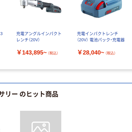
人気商品
ブラック・アン
ド・デッカー 6角
軸ドリルビット
10本組/15060
￥1,060
（税込）
15060 1セット
3
充電アングルインパクト
充電インパクトレンチ
(10本)
レンチ（20V）
（20V） 電池パック・充電器
カゴへ
￥143,895~
￥28,040~
（税込）
（税込）
工機ホールディ
ングス 高性能フ
ィルタ（ＨＥＰ
Ａ） 376635 1
￥645
（税込）
個（直送品）
サリー のヒット商品
カゴへ