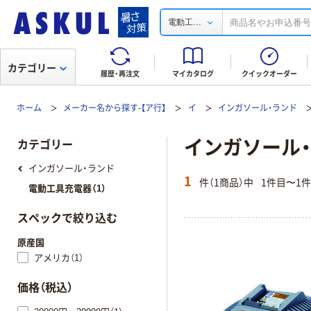
...
電動工
カテゴリー
履歴・再注文
マイカタログ
クイックオーダー
ホーム
メーカー名から探す-【ア行】
イ
インガソール・ランド
インガソール・ラ
カテゴリー
インガソール・ランド
1
件（1商品）中
1件目〜1
電動工具充電器（1）
スペックで絞り込む
原産国
アメリカ（1）
価格（税込）