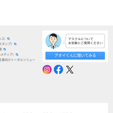
ハコ）
スタンプ）
場
bメディア）
アオイくんに聞いてみる
企業向けトータルソリュー