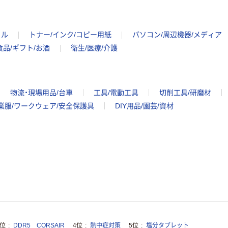
イル
トナー/インク/コピー用紙
パソコン/周辺機器/メディア
食品/ギフト/お酒
衛生/医療/介護
物流・現場用品/台車
工具/電動工具
切削工具/研磨材
業服/ワークウェア/安全保護具
DIY用品/園芸/資材
3位
DDR5 CORSAIR
4位
熱中症対策
5位
塩分タブレット