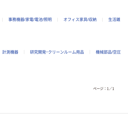
事務機器/家電/電池/照明
オフィス家具/収納
生活雑
計測機器
研究開発・クリーンルーム用品
機械部品/空圧
ページ：
1
／
1