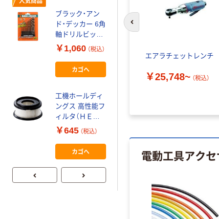
人気商品
やまびこ 新ダイ
ブラック・アン
ワ
ド・デッカー 6角
7P6H25700100
前のスライドへ
軸ドリルビット
パネルスイッチ
￥17,388
10本組/15060
アセンブリ 1個
￥1,060
（税込）
（税込）
15060 1セット
エアラチェットレンチ _
（直送品）
(10本)
カゴへ
カゴへ
￥25,748~
（税込）
工機ホールディ
工機ホールディ
ングス 高性能フ
ングス 刃受け金
ィルタ（ＨＥＰ
具（A）
Ａ） 376635 1
￥645
￥703~
（税込）
（税込）
個（直送品）
電動工具アクセ
カゴへ