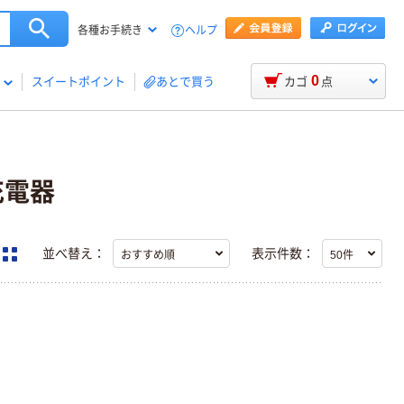
ヘルプ
各種お手続き
0
スイートポイント
あとで買う
カゴ
点
充電器
並べ替え：
表示件数：