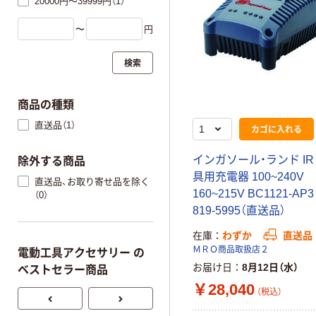
20000円～39999円（1）
〜
円
検索
商品の種類
直送品（1）
カゴに入れる
インガソール・ランド IR
除外する商品
具用充電器 100~240V
直送品、お取り寄せ品を除く
160~215V BC1121-AP3
（0）
819-5995（直送品）
在庫
わずか
直送品
ＭＲＯ商品取扱店２
電動工具アクセサリー の
お届け日
8月12日（水）
ベストセラー商品
￥28,040
（税込）