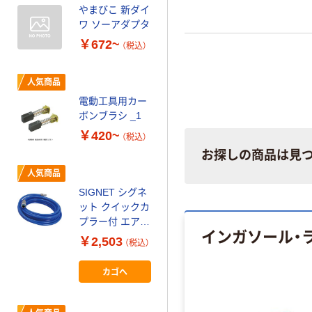
やまびこ 新ダイ
人気商品
ワ ソーアダプタ
ポリウレタンチ
￥672~
ューブ 20m巻
（税込）
￥954~
（税込）
人気商品
電動工具用カー
エスコ
ボンブラシ _1
150cm/R32・
R410A バルブ付
￥420~
（税込）
チャージングホ
￥9,410
（税込）
お探しの商品は見
ース/黄
EA101TB-23 1
人気商品
カゴへ
本(1個)（直送品）
SIGNET シグネ
ット クイックカ
プラー付 エアホ
人気商品
インガソール・
ース
パナソニック ソ
￥2,503
（税込）
6.5mm×10m ブ
フトケース
ルー 65451 1本
カゴへ
￥3,547~
（直送品）
（税込）